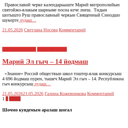
Православий черке календарьыште Марий митрополийын
святойжо-влакым шарныме посна кече лиеш. Тидын
шотышто Руш православный черкын Священный Синодшо
шукерте
лудаш…
21.05.2026
Светлана Носова
Комментарий
ОБРАЗОВАНИЙ
УВЕР ЙОГЫН
Марий Эл гыч – 14 йодмаш
«Знание» Россий обществын школ тоштер-влак конкурсыш
4 696 йодмаш пурен, тышеч Марий Эл гыч – 14. Республикна
гыч конкурсыш
лудаш…
21.05.2026
21.05.2026
Галина Кожевникова
Комментарий
Пагинация
1
2
Далее
записей
Шочмо кундемым аралаш шогал