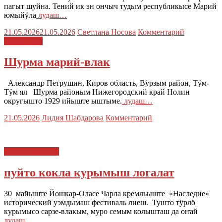
пагыт шуйна. Тений ик эн ончыч тудым республикысе Марий
юмыйӱла
лудаш…
21.05.2026
21.05.2026
Светлана Носова
Комментарий
ИСТОРИЙ
Шурма марий-влак
Александр Петрушин, Киров область, Вӱрзым район, Тӱм-
Тӱм ял Шурма районым Нижегородский край Нолин
округышто 1929 ийыште ыштыме.
лудаш…
21.05.2026
Лидия Шабдарова
Комментарий
ЙОШКАР-ОЛА
пуйто кокла курымыш логалат
30 майыште Йошкар-Оласе Чарла кремльыште «Наследие»
исторический уэмдымаш фестиваль лиеш. Тушто тӱрлӧ
курымысо сарзе-влакым, муро семым колышташ да оҥай
лудаш…