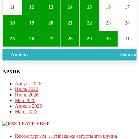
11
12
13
14
15
16
17
18
19
20
21
22
23
24
25
26
27
28
29
30
31
« Апрель
Июнь »
АРХИВ
Август 2026
Июль 2026
Июнь 2026
Май 2026
Апрель 2026
Март 2026
ТЕАТР УВЕР
Кеҥеж тургым … умбакыже августышто шуйна