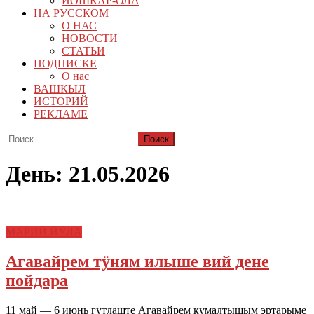
ЙОШКАР-ОЛА
НА РУССКОМ
О НАС
НОВОСТИ
СТАТЬИ
ПОДПИСКЕ
О нас
ВАШКЫЛ
ИСТОРИЙ
РЕКЛАМЕ
Найти:
День:
21.05.2026
МАРИЙ ЙӰЛА
Агавайрем тӱням илыше вий дене
пойдара
11 май — 6 июнь гутлаште Агавайрем кумалтышым эртарыме