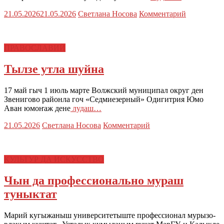
21.05.2026
21.05.2026
Светлана Носова
Комментарий
ПРАВОСЛАВИЙ
Тылзе утла шуйна
17 май гыч 1 июль марте Волжский муниципал округ ден
Звенигово районла гоч «Седмиезерный» Одигитрия Юмо
Аван юмоҥаж дене
лудаш…
21.05.2026
Светлана Носова
Комментарий
КУЛЬТУР ДА ИСКУССТВО
Чын да профессионально мураш
туныктат
Марий кугыжаныш университетыште профессионал мурызо-