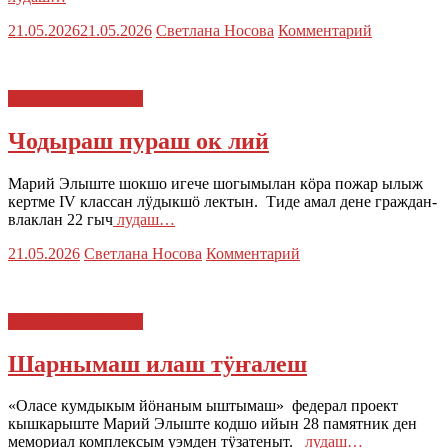
21.05.2026
21.05.2026
Светлана Носова
Комментарий
МАРИЙ ЭЛ : ТАЧЕ
Чодыраш пураш ок лий
Марий Элыште шокшо игече шогымылан кӧра пожар ылыж
кертме IV классан лӱдыкшӧ лектын. Тиде амал дене граждан-
влаклан 22 гыч
лудаш…
21.05.2026
Светлана Носова
Комментарий
МАРИЙ ЭЛ : ТАЧЕ
Шарнымаш илаш тӱҥалеш
«Оласе кумдыкым йӧнаным ыштымаш» федерал проект
кышкарыште Марий Элыште кодшо ийын 28 памятник ден
мемориал комплексым уэмден тӱзатеныт.
лудаш…