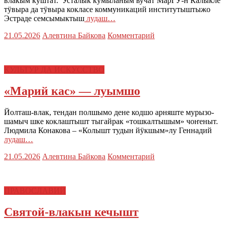
влакым куштат. Усталык кумыланым вучат МарГУ-н Калыкле
тӱвыра да тӱвыра кокласе коммуникаций институтыштыжо
Эстраде семсымыктыш
лудаш…
21.05.2026
Алевтина Байкова
Комментарий
КУЛЬТУР ДА ИСКУССТВО
«Марий кас» — луымшо
Йолташ-влак, тендан полшымо дене кодшо арняште мурызо-
шамыч шке коклаштышт тыгайрак «тошкалтышым» чоҥеныт.
Людмила Конакова – «Колышт тудын йӱкшым»лу Геннадий
лудаш…
21.05.2026
Алевтина Байкова
Комментарий
ПРАВОСЛАВИЙ
Святой-влакын кечышт