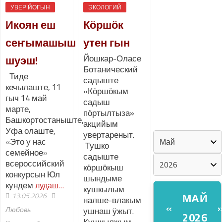
УВЕР ЙОГЫН
ЭКОЛОГИЙ
Икоян еш
Кӧршӧк
«ZА МАРИЙ
ЭЛ»
сеҥымашыш
утен гын
шуэш!
Йошкар-Оласе
ШКЕНАН-
Ботанический
ВЛАК
Тиде
садыште
КОКЛАШ
кечылаште, 11
«Кӧршӧкым
УШНО
гыч 14 май
садыш
марте,
пӧртылтыза»
Башкортостаныште,
КАЛЕНДАРЬ
акцийым
Уфа олаште,
увертареныт.
«Это у нас
Тушко
семейное»
садыште
всероссийский
кӧршӧкыш
конкурсын Юл
шындыме
кундем
лудаш…
кушкылым
МАЙ
13.05.2026
налше-влакым
«
Любовь
ушнаш ӱжыт.
2026