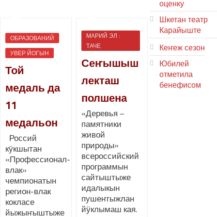
оценку
Шкетан театр
Карайыште
МАРИЙ ЭЛ :
ОБРАЗОВАНИЙ
ТАЧЕ
Кеҥеж сезон
УВЕР ЙОГЫН
Сеҥышыш
Юбилей
Той
отметила
лекташ
бенефисом
медаль да
полшена
ЛИЙ ПЫРЛЯ
11
«Деревья –
медальон
памятники
живой
Россий
природы»
кӱкшытан
всероссийский
«Профессионал-
программын
влак»
сайтыштыже
чемпионатын
идалыкын
регион-влак
пушеҥгыжлан
кокласе
йӱклымаш кая.
йыжыҥыштыже