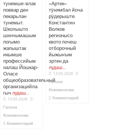
тунемше-влак
«Артек»
поввар ден
тӱнямбал йоча
пекарьлан
рӱдерыште.
тунемыт.
Константин
Школышто
Волков
шинчымашым
регионысо
погымо
квото почеш
жапыштак
отборочный
икымше
йыжыҥым
профессийым
эртен да
налаш Йошкар-
лудаш…
Оласе
13.05.2026
общеобразовательный
Галина
организацийла
Кожевникова
гыч
лудаш…
Комментарий
13.05.2026
Галина
Кожевникова
Комментарий