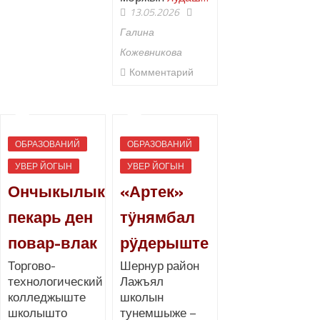
13.05.2026
Галина
Кожевникова
Комментарий
ОБРАЗОВАНИЙ
ОБРАЗОВАНИЙ
УВЕР ЙОГЫН
УВЕР ЙОГЫН
Ончыкылык
«Артек»
пекарь ден
тӱнямбал
повар-влак
рӱдерыште
Торгово-
Шернур район
технологический
Лажъял
колледжыште
школын
школышто
тунемшыже –