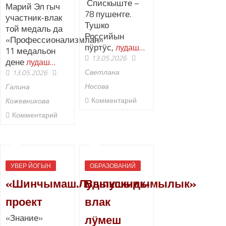
Спискыште –
Марий Эл гыч
78 пушеҥге.
участник-влак
Тушко
той медаль да
Российын
«Профессионализмлан»
пӱртӱс,
лудаш…
11 медальон
13.05.2026
дене
лудаш…
Светлана
13.05.2026
Носова
Галина
Комментарий
Кожевникова
Комментарий
УВЕР ЙОГЫН
ОБРАЗОВАНИЙ
«Шинчымаш.Лӱдыкшыдымылык»
Выпускник-
проект
влак
«Знание»
лӱмеш