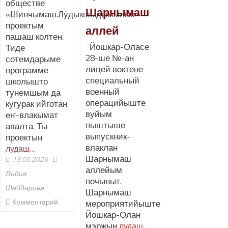
обществе
Шарнымаш
«Шинчымаш.Лӱдыкшыдымылык»
проектым
аллей
пашаш колтен.
Йошкар-Оласе
Тиде
28-ше №-ан
сотемдарыме
лицей воктене
программе
специальный
школышто
военный
тунемшым да
операцийыште
кугурак ийготан
вуйым
еҥ-влакымат
пыштыше
авалта. Ты
выпускник-
проектын
влаклан
лудаш…
Шарнымаш
13.05.2026
аллейым
Лидия
почыныт.
Шабдарова
Шарнымаш
Комментарий
мероприятийыште
Йошкар-Олан
мэржын
лудаш…