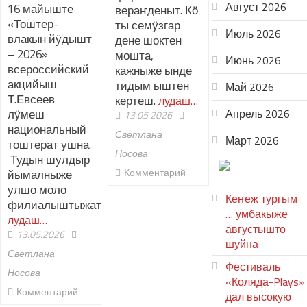
Август 2026
16 майыште
вераҥденыт. Кӧ
«Тоштер-
ты семӱзгар
Июль 2026
влакын йӱдышт
дене шоктен
– 2026»
мошта,
Июнь 2026
всероссийский
кажныже ынде
акцийыш
тидым ыштен
Май 2026
Т.Евсеев
кертеш.
лудаш…
лӱмеш
Апрель 2026
13.05.2026
национальный
Светлана
Март 2026
тоштерат ушна.
Носова
Тудын шулдыр
ТЕАТР
Комментарий
йымалныже
УВЕР
улшо моло
Кеҥеж тургым
филиалыштыжат
… умбакыже
лудаш…
августышто
13.05.2026
шуйна
Светлана
Фестиваль
Носова
«Коляда-Plays»
Комментарий
дал высокую