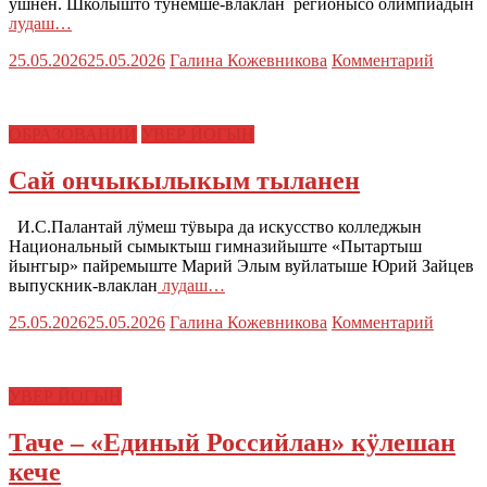
ушнен. Школышто тунемше-влаклан регионысо олимпиадын
лудаш…
25.05.2026
25.05.2026
Галина Кожевникова
Комментарий
ОБРАЗОВАНИЙ
УВЕР ЙОГЫН
Сай ончыкылыкым тыланен
И.С.Палантай лӱмеш тӱвыра да искусство колледжын
Национальный сымыктыш гимназийыште «Пытартыш
йыҥгыр» пайремыште Марий Элым вуйлатыше Юрий Зайцев
выпускник-влаклан
лудаш…
25.05.2026
25.05.2026
Галина Кожевникова
Комментарий
УВЕР ЙОГЫН
Таче – «Единый Российлан» кӱлешан
кече