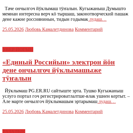
Таче ончылгоч йӱклымаш тӱҥалын. Кугыжаныш Думышто
мемнан интересна верч кӧ тыршаш, законотворческий пашаж
дене кажне россиянинын, тидын годымак
лудаш…
25.05.2026
Любовь Камалетдинова
Комментарий
УВЕР ЙОГЫН
«Единый Российын» электрон йӧн
дене ончылгоч йӱклымашыже
тӱҥалын
Йӱклымаш PG.ER.RU сайтыште эрта. Тушко Кугыжаныш
услуго портал гоч регистрироватлалтше-влак ушнен кертыт. –
Але марте ончылгоч йӱклымашым эртарымаш
лудаш…
25.05.2026
Любовь Камалетдинова
Комментарий
ТАЗАЛЫК