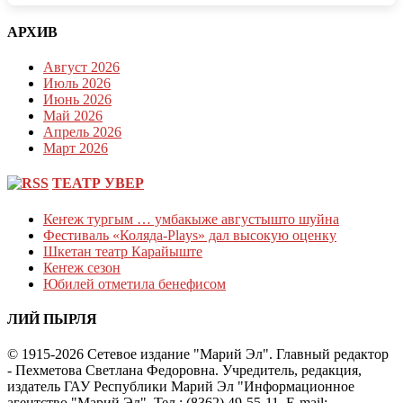
АРХИВ
Август 2026
Июль 2026
Июнь 2026
Май 2026
Апрель 2026
Март 2026
ТЕАТР УВЕР
Кеҥеж тургым … умбакыже августышто шуйна
Фестиваль «Коляда-Plays» дал высокую оценку
Шкетан театр Карайыште
Кеҥеж сезон
Юбилей отметила бенефисом
ЛИЙ ПЫРЛЯ
© 1915-2026 Сетевое издание "Марий Эл". Главный редактор
- Пехметова Светлана Федоровна. Учредитель, редакция,
издатель ГАУ Республики Марий Эл "Информационное
агентство "Марий Эл". Тел.: (8362) 49-55-11. E-mail: