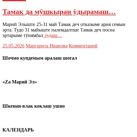
Тамак да мӱшкыран ӱдырамаш…
Марий Элыште 25-31 май Тамак деч отказыме арня семын
эрта. Тудо 31 майыште палемдалтше Тамак деч посна
эртарыме тӱнямбал
лудаш…
25.05.2026
Маргарита Иванова
Комментарий
Шочмо кундемым аралаш шогал
«Zа Марий Эл»
Шкенан-влак коклаш ушно
КАЛЕНДАРЬ