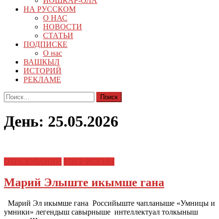
ЙОШКАР-ОЛА
НА РУССКОМ
О НАС
НОВОСТИ
СТАТЬИ
ПОДПИСКЕ
О нас
ВАШКЫЛ
ИСТОРИЙ
РЕКЛАМЕ
Найти:
День:
25.05.2026
ОБРАЗОВАНИЙ
УВЕР ЙОГЫН
Марий Элыште икымше гана
Марий Эл икымше гана Российыште чапланыше «Умницы и
умники» легендыш савырныше интеллектуал толкыныш