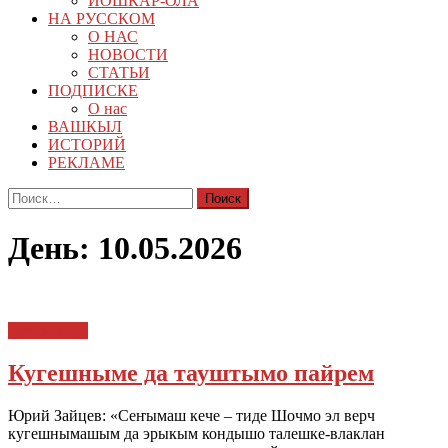
ЙОШКАР-ОЛА
НА РУССКОМ
О НАС
НОВОСТИ
СТАТЬИ
ПОДПИСКЕ
О нас
ВАШКЫЛ
ИСТОРИЙ
РЕКЛАМЕ
Найти:
День:
10.05.2026
Кучемыште
Кугешныме да тауштымо пайрем
Юрий Зайцев: «Сеҥымаш кече – тиде Шочмо эл верч
кугешнымашым да эрыкым кондышо талешке-влаклан