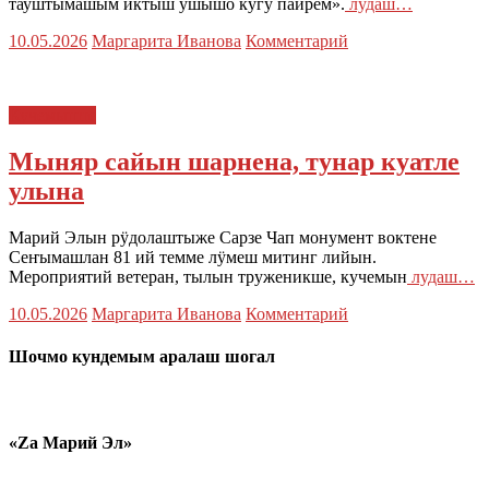
тауштымашым иктыш ушышо кугу пайрем».
лудаш…
10.05.2026
Маргарита Иванова
Комментарий
Кучемыште
Мыняр сайын шарнена, тунар куатле
улына
Марий Элын рӱдолаштыже Сарзе Чап монумент воктене
Сеҥымашлан 81 ий темме лӱмеш митинг лийын.
Мероприятий ветеран, тылын труженикше, кучемын
лудаш…
10.05.2026
Маргарита Иванова
Комментарий
Шочмо кундемым аралаш шогал
«Zа Марий Эл»