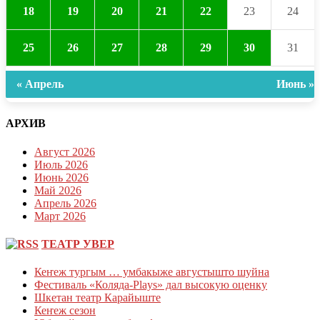
18
19
20
21
22
23
24
25
26
27
28
29
30
31
« Апрель
Июнь »
АРХИВ
Август 2026
Июль 2026
Июнь 2026
Май 2026
Апрель 2026
Март 2026
ТЕАТР УВЕР
Кеҥеж тургым … умбакыже августышто шуйна
Фестиваль «Коляда-Plays» дал высокую оценку
Шкетан театр Карайыште
Кеҥеж сезон