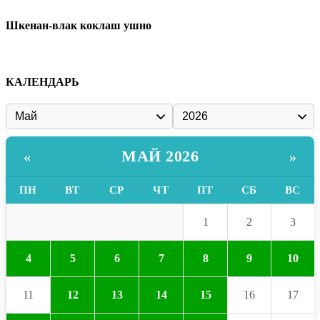
Шкенан-влак коклаш ушно
КАЛЕНДАРЬ
МАЙ 2026
«
»
ПН
ВТ
СР
ЧТ
ПТ
СБ
ВС
1
2
3
4
5
6
7
8
9
10
11
12
13
14
15
16
17