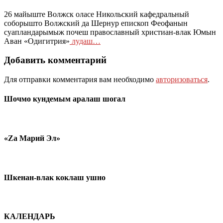
26 майыште Волжск оласе Никольский кафедральный
соборышто Волжский да Шернур епископ Феофанын
суапландарымыж почеш православный христиан-влак Юмын
Аван «Одигитрия»
лудаш…
Добавить комментарий
Для отправки комментария вам необходимо
авторизоваться
.
Шочмо кундемым аралаш шогал
«Zа Марий Эл»
Шкенан-влак коклаш ушно
КАЛЕНДАРЬ