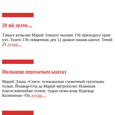
ПРАВОСЛАВИЙ
30 ий эртен…
Тачысе кечылан Марий Элыште чылаже 156 приходысо храм
уло. Тушто 136 священник ден 12 диакон пашам ыштат. Тений
25
лудаш…
ПРАВОСЛАВИЙ
Икмыняр передачым ыштат
Марий Элыш «Союз» телеканалын съемочный группыжо
толын. Йошкар-Ола да Марий митрополит Иоаннын
благословенийже почеш тудын еҥже-влак Надежда
Калининан «По
лудаш…
ПРАВОСЛАВИЙ