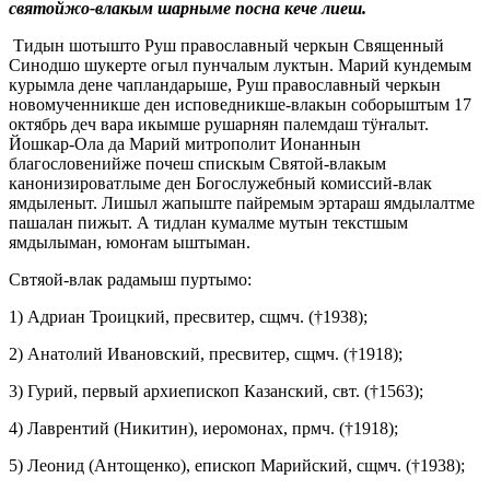
святойжо-влакым шарныме посна кече лиеш.
Тидын шотышто Руш православный черкын Священный
Синодшо шукерте огыл пунчалым луктын. Марий кундемым
курымла дене чапландарыше, Руш православный черкын
новомученникше ден исповедникше-влакын соборыштым 17
октябрь деч вара икымше рушарнян палемдаш тӱҥалыт.
Йошкар-Ола да Марий митрополит Ионаннын
благословенийже почеш спискым Святой-влакым
канонизироватлыме ден Богослужебный комиссий-влак
ямдыленыт. Лишыл жапыште пайремым эртараш ямдылалтме
пашалан пижыт. А тидлан кумалме мутын текстшым
ямдылыман, юмоҥам ыштыман.
Свтяой-влак радамыш пуртымо:
1) Адриан Троицкий, пресвитер, сщмч. (†1938);
2) Анатолий Ивановский, пресвитер, сщмч. (†1918);
3) Гурий, первый архиепископ Казанский, свт. (†1563);
4) Лаврентий (Никитин), иеромонах, прмч. (†1918);
5) Леонид (Антощенко), епископ Марийский, сщмч. (†1938);