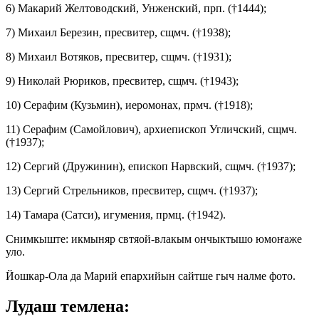
6) Макарий Желтоводский, Унженский, прп. (†1444);
7) Михаил Березин, пресвитер, сщмч. (†1938);
8) Михаил Вотяков, пресвитер, сщмч. (†1931);
9) Николай Рюриков, пресвитер, сщмч. (†1943);
10) Серафим (Кузьмин), иеромонах, прмч. (†1918);
11) Серафим (Самойлович), архиепископ Угличский, сщмч.
(†1937);
12) Сергий (Дружинин), епископ Нарвский, сщмч. (†1937);
13) Сергий Стрельников, пресвитер, сщмч. (†1937);
14) Тамара (Сатси), игумения, прмц. (†1942).
Снимкыште: икмыняр свтяой-влакым ончыктышо юмоҥаже
уло.
Йошкар-Ола да Марий епархийын сайтше гыч налме фото.
Лудаш темлена: