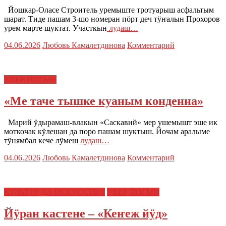
Йошкар-Оласе Строитель уремыште тротуарыш асфальтым
шарат. Тиде пашам 3-шо номеран пӧрт деч тӱҥалын Прохоров
урем марте шуктат. Участкын
лудаш…
04.06.2026
Любовь Камалетдинова
Комментарий
УВЕР ЙОГЫН
«Ме таче тышке куаным конденна»
Марий ӱдырамаш-влакын «Саскавий» мер ушемышт эше ик
моткочак кӱлешан да поро пашам шуктыш. Йочам аралыме
тӱнямбал кече лӱмеш
лудаш…
04.06.2026
Любовь Камалетдинова
Комментарий
КУЛЬТУР ДА ИСКУССТВО
УВЕР ЙОГЫН
Йӱран кастене – «Кеҥеж йӱд»