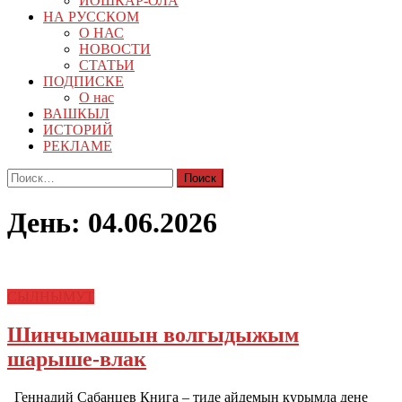
ЙОШКАР-ОЛА
НА РУССКОМ
О НАС
НОВОСТИ
СТАТЬИ
ПОДПИСКЕ
О нас
ВАШКЫЛ
ИСТОРИЙ
РЕКЛАМЕ
Найти:
День:
04.06.2026
СЫЛНЫМУТ
Шинчымашын волгыдыжым
шарыше-влак
Геннадий Сабанцев Книга – тиде айдемын курымла дене