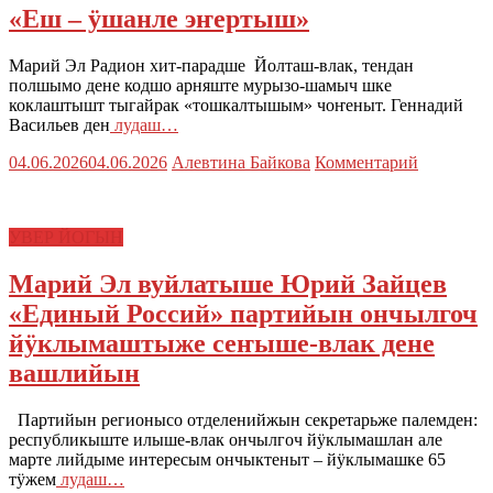
«Еш – ӱшанле эҥертыш»
Марий Эл Радион хит-парадше Йолташ-влак, тендан
полшымо дене кодшо арняште мурызо-шамыч шке
коклаштышт тыгайрак «тошкалтышым» чоҥеныт. Геннадий
Васильев ден
лудаш…
04.06.2026
04.06.2026
Алевтина Байкова
Комментарий
УВЕР ЙОГЫН
Марий Эл вуйлатыше Юрий Зайцев
«Единый Россий» партийын ончылгоч
йӱклымаштыже сеҥыше-влак дене
вашлийын
Партийын регионысо отделенийжын секретарьже палемден:
республикыште илыше-влак ончылгоч йӱклымашлан але
марте лийдыме интересым ончыктеныт – йӱклымашке 65
тӱжем
лудаш…