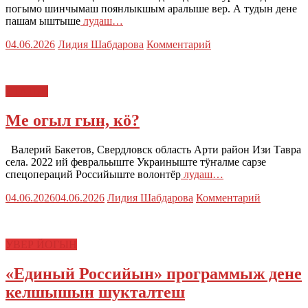
погымо шинчымаш поянлыкшым аралыше вер. А тудын дене
пашам ыштыше
лудаш…
04.06.2026
Лидия Шабдарова
Комментарий
СТАТЬИ
Ме огыл гын, кӧ?
Валерий Бакетов, Свердловск область Арти район Изи Тавра
села. 2022 ий февральыште Украиныште тӱҥалме сарзе
спецопераций Российыште волонтёр
лудаш…
04.06.2026
04.06.2026
Лидия Шабдарова
Комментарий
УВЕР ЙОГЫН
«Единый Российын» программыж дене
келшышын шукталтеш