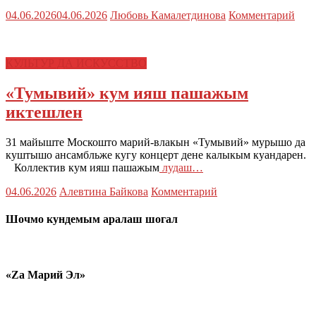
04.06.2026
04.06.2026
Любовь Камалетдинова
Комментарий
КУЛЬТУР ДА ИСКУССТВО
«Тумывий» кум ияш пашажым
иктешлен
31 майыште Москошто марий-влакын «Тумывий» мурышо да
куштышо ансамбльже кугу концерт дене калыкым куандарен.
Коллектив кум ияш пашажым
лудаш…
04.06.2026
Алевтина Байкова
Комментарий
Шочмо кундемым аралаш шогал
«Zа Марий Эл»