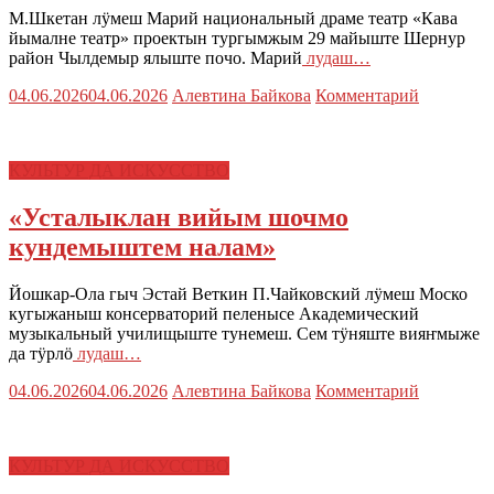
М.Шкетан лӱмеш Марий национальный драме театр «Кава
йымалне театр» проектын тургымжым 29 майыште Шернур
район Чылдемыр ялыште почо. Марий
лудаш…
04.06.2026
04.06.2026
Алевтина Байкова
Комментарий
КУЛЬТУР ДА ИСКУССТВО
«Усталыклан вийым шочмо
кундемыштем налам»
Йошкар-Ола гыч Эстай Веткин П.Чайковский лӱмеш Моско
кугыжаныш консерваторий пеленысе Академический
музыкальный училищыште тунемеш. Сем тӱняште вияҥмыже
да тӱрлӧ
лудаш…
04.06.2026
04.06.2026
Алевтина Байкова
Комментарий
КУЛЬТУР ДА ИСКУССТВО