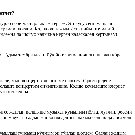
отлет?
ӱрлӧ вере мастарлыкым тергем. Эн кугу сеҥымашлан
н кертмем шотлем. Кодшо кеҥежым Испанийыште марий
ндемна да шочмо калыкна нерген каласкален кертынам!
р. Тудым тембржылан, йӱк йоҥгалтме поянлыкшылан кӧра
колледжын концерт залыштыже шоктем. Оркестр дене
олаште концертым ончыктышна. Кодшо кечылаште кларнет,
моткоч келша.
ытсе жаплан келшыше музыкат кумылым нӧлта, мутлан, россий
йым вучат, садлан у произведений-влакым сольно да ансамбль
к умылаш тунемаш кӱлмым эн тӱҥлан шотлем. Садлан жапым