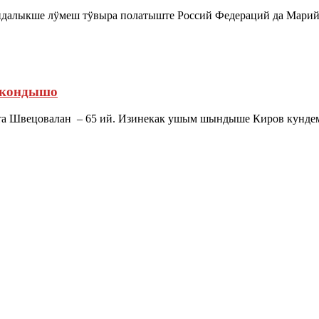
лыкше лӱмеш тӱвыра полатыште Россий Федераций да Марий 
 кондышо
уста Швецовалан – 65 ий. Изинекак ушым шындыше Киров кунд