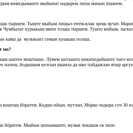
турым вияҥдымаште мыйынат надырем лиеш манын ӱшанем.
шак тыршем. Тыште мыйым лишыл еҥем-влак эреак вучат. Мари
ак Чумбылат курыкыш миен толаш тыршем. Тушто вийым, ласк
ын каяш да музыкант семын кушкаш полша.
т мо?
пашам ыштен моштышо. Лӱмем шотышто википедийыште тыге воза
ен налеш, йодышым келгын шымла да шке пайдажлан ятыр аргу
ш кошташ йӧратем. Кодшо ийын, мутлан, Морко чодыра гоч 30 
аш йӧратем. Мыйын шонымаште, музык чекшым ок пале.