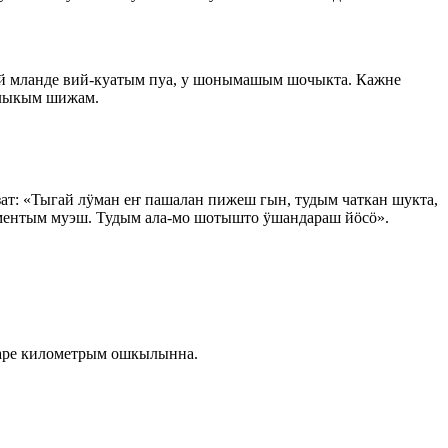
й мланде вий-куатым пуа, у шонымашым шочыкта. Кажне
алыкым шижам.
т: «Тыгай лӱман еҥ пашалан пижеш гын, тудым чаткан шукта,
ментым муэш. Тудым ала-мо шотышто ӱшандараш йӧсӧ».
наре километрым ошкылынна.