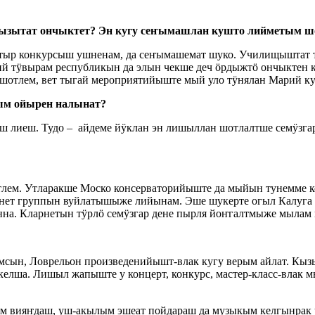
 кызытат ончыктет? Эн кугу сеҥымашлан кушто лийметым ш
тыр конкурсыш ушненам, да сеҥымашемат шуко. Училищыштат т
рий тӱвырам республикын да элын чекше деч ӧрдыжтӧ ончыкте
шотлем, вет тыгай мероприятийыште мый уло тӱнялан Марий ку
рым ойырен налынат?
 лиеш. Тудо – айдеме йӱклан эн лишыллан шотлалтше семӱзга
атлем. Утларакше Моско консерваторийыште да мыйын тунемме 
нет группын вуйлатышыже лийынам. Эше шукерте огыл Калуга 
на. Кларнетын тӱрлӧ семӱзгар дене пырля йоҥгалтмыже мылам 
мсын, Ловрельон произведенийышт-влак кугу верым айлат. Кыз
лша. Лишыл жапыште у концерт, конкурс, мастер-класс-влак мы
кем вияҥдаш, уш-акылым эшеат пойдараш да музыкым келгынра