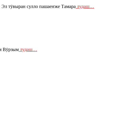
Эл тӱвыран сулло пашаеҥже Тамара
лудаш…
ем Вӱрзым
лудаш…