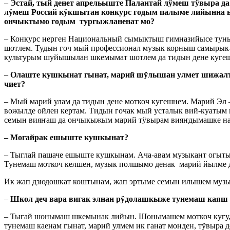
–
Эстай, тый денет апрельыште Палантай лӱмеш тӱвыра 
лӱмеш Россий кӱкшытан конкурс годым палыме лийынна 
ончыктымо годым тургыжланенат мо?
– Конкурс нерген Национальный сымыктыш гимназийысе тун
шотлем. Тудын гоч мый профессионал музык корныш самыр
культурым шуйышылан шкемымат шотлем да тидын дене кугешн
–
Олаште кушкынат гынат, марий шӱлышан улмет шижалте
чиет?
– Мый марий улам да тидын дене моткоч кугешнем. Марий Эл 
вожылде ойлен кертам. Тидын гочак мый усталык вий-куатым
семын вияҥаш да ончыкыжым марий тӱвырам вияҥдымашке н
– Могайрак ешыште кушкынат?
– Тыглай пашаче ешыште кушкынам. Ача-авам музыкант огыт
Тунемаш моткоч келшен, музык полшымо денак марий йылме д
Ик жап дзюдошкат коштынам, жап эртыме семын илышем муз
–
Школ деч вара вигак элнан рӱдолашкыже тунемаш каяш 
– Тыгай шонымаш шкемынак лийын. Шонымашем моткоч кугу, с
тунемаш каенам гынат, марий улмем ик ганат монден, тӱвыра