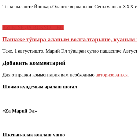
Ты кечылаште Йошкар-Олаште верланыше Сеҥымашын ХХХ ида
КУЛЬТУР ДА ИСКУССТВО
Пашаже тӱвыра аланым волгалтарыше, куаным
Таче, 1 августышто, Марий Эл тӱвыран сулло пашаеҥже Авг
Добавить комментарий
Для отправки комментария вам необходимо
авторизоваться
.
Шочмо кундемым аралаш шогал
«Zа Марий Эл»
Шкенан-влак коклаш ушно