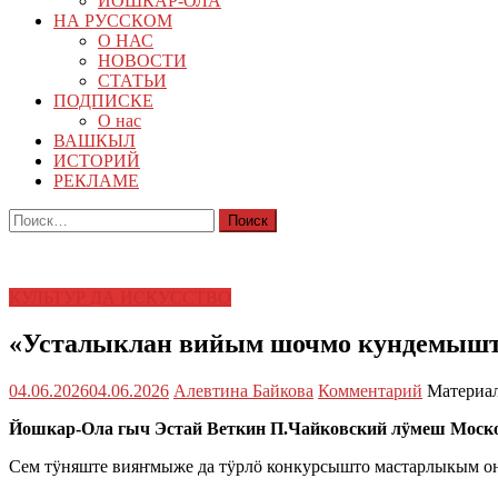
ЙОШКАР-ОЛА
НА РУССКОМ
О НАС
НОВОСТИ
СТАТЬИ
ПОДПИСКЕ
О нас
ВАШКЫЛ
ИСТОРИЙ
РЕКЛАМЕ
Найти:
КУЛЬТУР ДА ИСКУССТВО
«Усталыклан вийым шочмо кундемышт
04.06.2026
04.06.2026
Алевтина Байкова
Комментарий
Материал
Йошкар-Ола гыч Эстай Веткин П.Чайковский лӱмеш Моск
Сем тӱняште вияҥмыже да тӱрлӧ конкурсышто мастарлыкым о