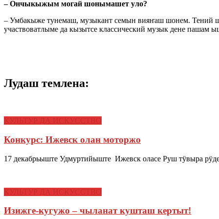
– Ончыкыжым могай шонымашет уло?
– Умбакыже тунемаш, музыкант семын вияҥаш шонем. Тений 
участвоватлыме да кызытсе классический музык дене пашам 
Лудаш темлена:
КУЛЬТУР ДА ИСКУССТВО
Конкурс: Ижевск олан моторжо
17 декабрьыште Удмуртийыште Ижевск оласе Руш тӱвыра рӱд
КУЛЬТУР ДА ИСКУССТВО
Изижге-кугужо – чыланат кушташ кертыт!