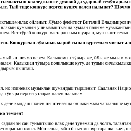
да сымыктыш колледжыште духовой да ударный семӱзгары
ыле. Тый тиде конкурс нерген кушеч пален налынат? Шоч
ыктышем-влак ойленыт. Лӱмлӧ флейтист Виталий Владимиров
ык-влакын кумылын ушнымыштым да кумдан палыме музыкант
ем. Вет тӱрлӧ конкурс мастарлыкым шуараш, музыкант семын 
ш. Конкурслан лӱмынак марий сынан вургемым чиенат але 
– мыйын шочмо верем. Калыкемын тӱвыраже, йӱлаже мылам мотк
 налам. Калыкнан тӱвыра поянлыкше кугу, да тудын ончыкылы
адырым пышташ.
ыл, но изинекак музыклан шӱмаҥдаш тыршеныт. Садланак Наци
а тӱвыра нерген утларак пален налынам.
ык дене кылдаш шонен пыштенам да ончыкыжым чапланыше муз
кӧ темлен?
адлан эн сай туныктышо-влак дене тунемаш да чолга, таланта
 деч кораҥын омыл. Мӧҥгешла, мӧҥгӧ гыч мыняр торашке кает, 