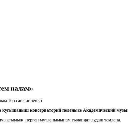
ем налам»
ым 165 гана онченыт
о кугыжаныш консерваторий пеленысе Академический муз
нчыктымыж нерген мутланымынам тыландат лудаш темлена.