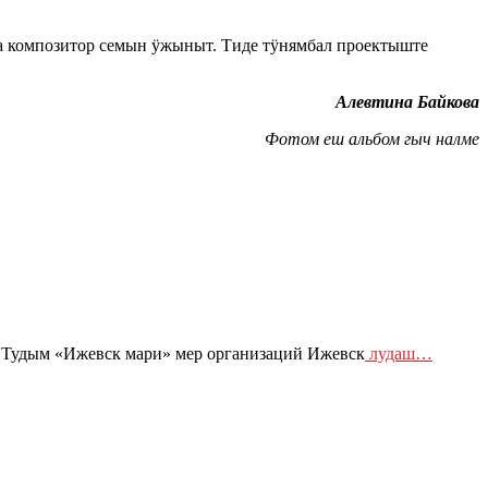
 композитор семын ӱжыныт. Тиде тӱнямбал проектыште
Алевтина Байкова
Фотом еш альбом гыч налме
 Тудым «Ижевск мари» мер организаций Ижевск
лудаш…