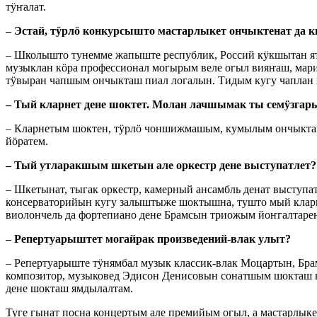
тӱҥалат.
– Эстай, тӱрлӧ конкурсышто мастарлыкет ончыктенат да
– Школышто тунемме жапыште республик, Россий кӱкшытан я
музыклан кӧра профессионал могырым веле огыл вияҥаш, ма
тӱвыран чапшым ончыкташ пиал логалын. Тидым кугу чаплан 
– Тый кларнет дене шоктет. Молан лачшымак ты семӱзга
– Кларнетым шоктен, тӱрлӧ чоншижмашым, кумылым ончыкташ
йӧратем.
– Тый утларакшым шкетын але оркестр дене выступатлет?
– Шкетынат, тыгак оркестр, камерный ансамбль денат выступ
консерваторийын кугу залыштыже шоктышна, тушто мый клар
виолончель да фортепиано дене Брамсын триожым йоҥгалтарен
– Репертуарыштет могайрак произведений-влак улыт?
– Репертуарыште тӱнямбал музык классик-влак Моцартын, Бра
композитор, музыковед Эдисон Денисовын сонатшым шокташ ке
дене шокташ ямдылалтам.
Туге гынат посна концертым але премийым огыл, а мастарлы