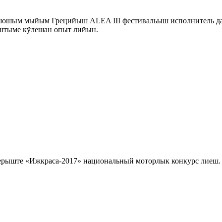
шошым мыйым Грецийыш ALEA III фестивальыш исполнитель да
ыштыме кӱлешан опыт лийын.
ерыште «Ижкраса-2017» национальный моторлык конкурс лиеш.