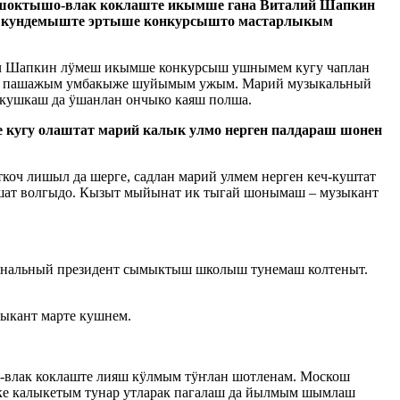
м шоктышо-влак коклаште икымше гана Виталий Шапкин
мо кундемыште эртыше конкурсышто мастарлыкым
ич Шапкин лӱмеш икымше конкурсыш ушнымем кугу чаплан
ын пашажым умбакыже шуйымым ужым. Марий музыкальный
кушкаш да ӱшанлан ончыко каяш полша.
кугу олаштат марий калык улмо нерген палдараш шонен
оч лишыл да шерге, садлан марий улмем нерген кеч-куштат
кшат волгыдо. Кызыт мыйынат ик тыгай шонымаш – музыкант
ональный президент сымыктыш школыш тунемаш колтеныт.
ыкант марте кушнем.
н-влак коклаште лияш кӱлмым тӱҥлан шотленам. Москош
шке калыкетым тунар утларак пагалаш да йылмым шымлаш