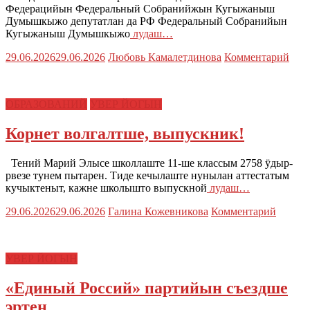
Федерацийын Федеральный Собранийжын Кугыжаныш
Думышкыжо депутатлан да РФ Федеральный Собранийын
Кугыжаныш Думышкыжо
лудаш…
29.06.2026
29.06.2026
Любовь Камалетдинова
Комментарий
ОБРАЗОВАНИЙ
УВЕР ЙОГЫН
Корнет волгалтше, выпускник!
Тений Марий Элысе школлаште 11-ше классым 2758 ӱдыр-
рвезе тунем пытарен. Тиде кечылаште нунылан аттестатым
кучыктеныт, кажне школышто выпускной
лудаш…
29.06.2026
29.06.2026
Галина Кожевникова
Комментарий
УВЕР ЙОГЫН
«Единый Россий» партийын съездше
эртен