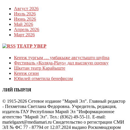
Август 2026
Июль 2026
Июнь 2026
Май 2026
Апрель 2026
Март 2026
ТЕАТР УВЕР
Кеҥеж тургым … умбакыже августышто шуйна
Фестиваль «Коляда-Plays» дал высокую оценку
Шкетан театр Карайыште
Кеҥеж сезон
Юбилей отметила бенефисом
ЛИЙ ПЫРЛЯ
© 1915-2026 Сетевое издание "Марий Эл". Главный редактор
- Пехметова Светлана Федоровна. Учредитель, редакция,
издатель ГАУ Республики Марий Эл "Информационное
агентство "Марий Эл". Тел.: (8362) 49-55-11. E-mail:
marielgazet@mediamari.ru Свидетельство о регистрации СМИ
ЭЛ № ФС 77 - 87794 от 12.07.2024 выдано Роскомнадзором