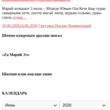
Марий кечышот 3 июль – Мланде Юмын Ош Кече йыр туран
савырныме кече, (игече могай лиеш, шудым солымо, уржа-
сорла
лудаш…
29.06.2026
24.06.2026
Светлана Носова
Комментарий
Шочмо кундемым аралаш шогал
«Zа Марий Эл»
Шкенан-влак коклаш ушно
КАЛЕНДАРЬ