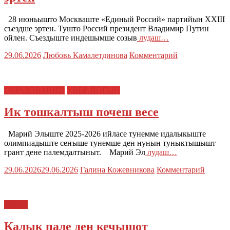
28 июньышто Москваште «Единый Россий» партийын XXIII
съездше эртен. Тушто Россий президент Владимир Путин
ойлен. Съездыште индешымше созыв
лудаш…
29.06.2026
Любовь Камалетдинова
Комментарий
ОБРАЗОВАНИЙ
УВЕР ЙОГЫН
Ик тошкалтыш почеш весе
Марий Элыште 2025-2026 ийласе тунемме идалыкыште
олимпиадыште сеҥыше тунемше ден нунын туныктышышт
грант дене палемдалтыныт. Марий Эл
лудаш…
29.06.2026
29.06.2026
Галина Кожевникова
Комментарий
ЙӰЛА
Калык пале ден кечышот