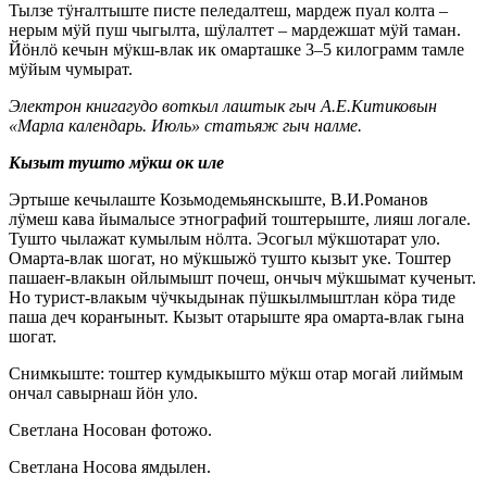
Тылзе тӱҥалтыште писте пеледалтеш, мардеж пуал колта –
нерым мӱй пуш чыгылта, шӱлалтет – мардежшат мӱй таман.
Йӧнлӧ кечын мӱкш-влак ик омарташке 3–5 килограмм тамле
мӱйым чумырат.
Электрон книгагудо воткыл лаштык гыч А.Е.Китиковын
«Марла календарь. Июль» статьяж гыч налме.
Кызыт тушто мӱкш ок иле
Эртыше кечылаште Козьмодемьянскыште, В.И.Романов
лӱмеш кава йымалысе этнографий тоштерыште, лияш логале.
Тушто чылажат кумылым нӧлта. Эсогыл мӱкшотарат уло.
Омарта-влак шогат, но мӱкшыжӧ тушто кызыт уке. Тоштер
пашаеҥ-влакын ойлымышт почеш, ончыч мӱкшымат кученыт.
Но турист-влакым чӱчкыдынак пӱшкылмыштлан кӧра тиде
паша деч кораҥыныт. Кызыт отарыште яра омарта-влак гына
шогат.
Снимкыште: тоштер кумдыкышто мӱкш отар могай лиймым
ончал савырнаш йӧн уло.
Светлана Носован фотожо.
Светлана Носова ямдылен.