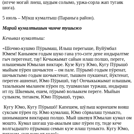
(игече могай лиеш, шудым солымо, уржа-сорла жап тугаяк
шога).
5 июль – Мӱкш кумалтыш (Параньга район).
Марий кумалтышын чинче тушыжо
Кечывал кумалтыш:
«Шочмо-кушмо Пӱрымаш, Илыш перегыше, Вуйӱмбал
Юмем! Канымем годым шуко гана уто-сите дене индыралтме
гыч перегенат, тау! Кечыжымат сайын илаш полшо, переге,
илышемым Юмылан виктаре. Кузе Кугу Юмо, Кугу Пӱрышӧ
мыйым пӱрен шочыктен – ом пале. Пӱрымӧ годым пӱренат,
шочыктымо годым шочыктенат, тышкен пукшенат, йӱктенат,
переген ашненат, Юмо Пӱрышӧ, тау! Ончыкыжымат илышым,
тазалыкым мыланем пӱрен пу, тушманлан туржаш, индыраш
ит пу. Шкемым, ешем, пӱрымӧ вольыкем переге. Мыйын
сулыкем, титакем, Юмо Пӱрышӧ, турко.
Кугу Юмо, Кугу Пӱрышӧ! Капешем, шӱлыш корнешем вияш
суксым пӱрен пу. Юмо кумалаш, Юмо сӧрвалаш туныкто,
шонымашем виктараш полшо. Мый шкевуя Юмылан кумал ом
мошто. Кумал шогаш уш-акылым шке пӱрен пу, тиде кече
волгыдышто пӱрымаш семын кузе илаш туныкто. Кугу Юмо,
титакем, сулыкем ит кодо!»