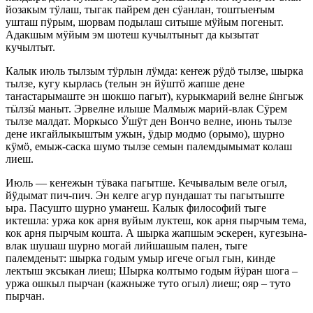
йозакым тӱлаш, тыгак пайрем ден сӱанлан, тоштыеҥым
ушташ пӱрым, шорвам подылаш ситыше мӱйым погеныт.
Адакшым мӱйым эм шотеш кучылтыныт да кызытат
кучылтыт.
Калык июль тылзым тӱрлын лӱмда: кеҥеж рӱдӧ тылзе, шырка
тылзе, кугу кырлась (телын эн йӱштӧ жапше дене
таҥастарымаште эн шокшо пагыт), курыкмарий велне ӹнгыж
тӹлзӹ маныт. Эрвелне илыше Малмыж марий-влак Сӱрем
тылзе малдат. Моркысо Ӱшӱт ден Вончо велне, июнь тылзе
дене икгайлыкыштым ужын, ӱдыр модмо (орымо), шурно
кӱмӧ, емыж-саска шумо тылзе семын палемдымымат колаш
лиеш.
Июль — кеҥежын тӱвака пагытше. Кечывалым веле огыл,
йӱдымат пич-пич. Эн келге агур пундашат ты пагытыште
ыра. Пасушто шурно умаҥеш. Калык философий тыге
иктешла: уржа кок арня вуйым луктеш, кок арня пырчым тема,
кок арня пырчым кошта. А шырка жапшым эскерен, кугезына-
влак шушаш шурно могай лийшашым пален, тыге
палемденыт: шырка годым умыр игече огыл гын, кинде
лектыш эксыкан лиеш; Шырка колтымо годым йӱран шога –
уржа ошкыл пырчан (кажныже туто огыл) лиеш; ояр – туто
пырчан.