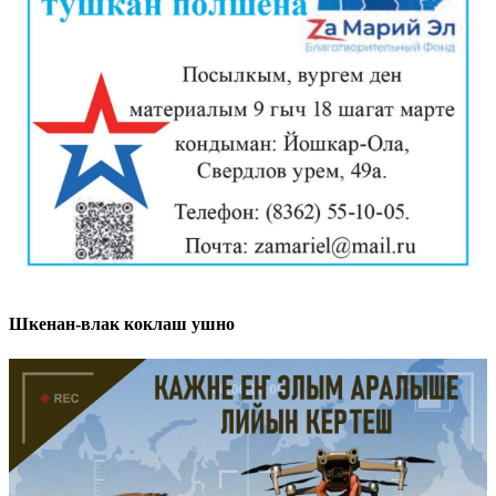
Шкенан-влак коклаш ушно