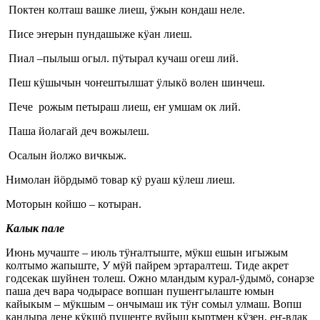
Поктен колташ вашке лиеш, ӱжын кондаш неле.
Писе эҥерын пундашыже кӱан лиеш.
Пиал –пылыш огыл. пӱтырал кучаш огеш лий.
Пеш кӱшычын чоҥештылшат ӱлыкӧ волен шинчеш.
Пече рожым петыраш лиеш, еҥ умшам ок лий.
Паша йолагай деч вожылеш.
Осалын йолжо вичкыж.
Нимолан йӧрдымӧ товар кӱ руаш кӱлеш лиеш.
Моторын койшо – котыран.
Калык пале
Июнь мучаште – июль тӱҥалтыште, мӱкш ешын игыжым
колтымо жапыште, У мӱй пайрем эртаралтеш. Тиде акрет
годсекак шуйнен толеш. Ожно мландым курал-ӱдымӧ, сонарзе
паша деч вара чодырасе вопшан пушеҥгылаште юмын
кайыкым – мӱкшым – ончымаш ик тӱҥ сомыл улмаш. Вопш
кандыра дене кӱкшӧ пушеҥге вуйыш кыртмен кӱзен, еҥ-влак