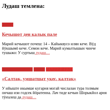
Лудаш темлена:
ЙӰЛА
Кечышот ден калык пале
Марий кечышот почеш: 14 – Кайыквусо илян кече. Вӱд
йӱкшымӧ кече. Семон кече. Марий кумалтышын чинче
тушыжо: У суртыш
лудаш…
ИЛЫШ ЙЫЖЫҤ
ЙӰЛА
МАРИЙ ЙӰЛА
«Салтак, умшатшат укес, калтак»
У ийыште икымше кугарня могай числалан тура толмым
ончаш изи годсек йӧратенна. Лач тиде кечын Шорыкйол арня
тӱҥалеш да
лудаш…