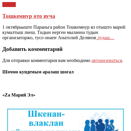
ЙӰЛА
Тошкемнур ото вуча
1 октябрьыште Параньга район Тошкемнур ял отышто марий
кумалтыш лиеш. Тидын нерген мыланна тудын
организаторжо, тусо онаеҥ Анатолий Делянов
лудаш…
Добавить комментарий
Для отправки комментария вам необходимо
авторизоваться
.
Шочмо кундемым аралаш шогал
«Zа Марий Эл»