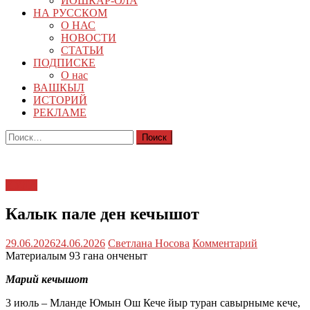
ЙОШКАР-ОЛА
НА РУССКОМ
О НАС
НОВОСТИ
СТАТЬИ
ПОДПИСКЕ
О нас
ВАШКЫЛ
ИСТОРИЙ
РЕКЛАМЕ
Найти:
ЙӰЛА
Калык пале ден кечышот
29.06.2026
24.06.2026
Светлана Носова
Комментарий
Материалым 93 гана онченыт
Марий кечышот
3 июль – Мланде Юмын Ош Кече йыр туран савырныме кече,