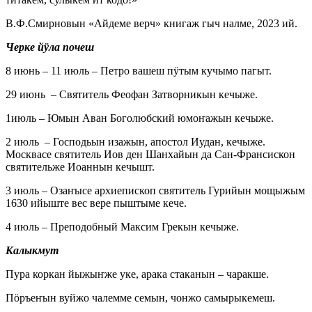
В.Ф.Смирновын «Айдеме верч» книгаж гыч налме, 2023 ий.
Черке йӱла почеш
8 июнь – 11 июль – Петро вашеш пӱтым кучымо пагыт.
29 июнь – Святитель Феофан Затворникын кечыже.
1июль – Юмын Аван Боголюбский юмоҥажын кечыже.
2 июль – Господьын изажын, апостол Иудан, кечыже.
Москвасе святитель Иов ден Шанхайын да Сан-Франсискон
святительже Иоаннын кечышт.
3 июль – Озаҥысе архиепископ святитель Гурийын мощыжым
1630 ийыште вес вере пыштыме кече.
4 июль – Преподобный Максим Грекын кечыже.
Калыкмут
Пура коркан йыжыҥже уке, арака стаканын – чаракше.
Пӧръеҥын вуйжо чалемме семын, чонжо самырыкемеш.