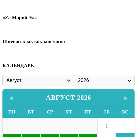
«Zа Марий Эл»
Шкенан-влак коклаш ушно
КАЛЕНДАРЬ
АВГУСТ 2026
«
»
ПН
ВТ
СР
ЧТ
ПТ
СБ
ВС
2
1