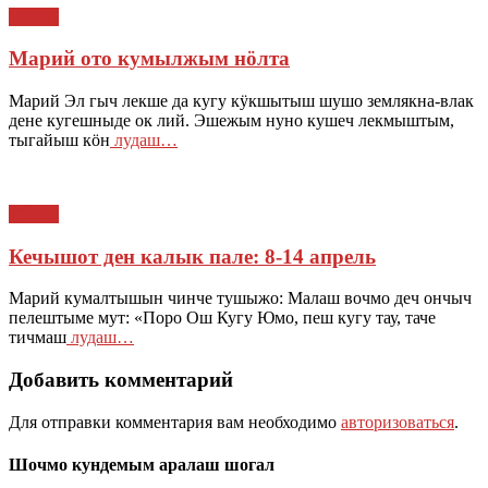
ЙӰЛА
Марий ото кумылжым нӧлта
Марий Эл гыч лекше да кугу кӱкшытыш шушо землякна-влак
дене кугешныде ок лий. Эшежым нуно кушеч лекмыштым,
тыгайыш кӧн
лудаш…
ЙӰЛА
Кечышот ден калык пале: 8-14 апрель
Марий кумалтышын чинче тушыжо: Малаш вочмо деч ончыч
пелештыме мут: «Поро Ош Кугу Юмо, пеш кугу тау, таче
тичмаш
лудаш…
Добавить комментарий
Для отправки комментария вам необходимо
авторизоваться
.
Шочмо кундемым аралаш шогал