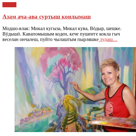
ЙӰЛА
Азам ача-ава суртыш кондымаш
Модшо-влак: Микал кугыза, Микал кува, Вӧдыр, шешке.
Вӱдышӧ. Кавапомышым коден, кече пушеҥге кокла гыч
веселан ончалеш, пуйто чылаштым пырляшке
лудаш…