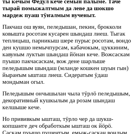
ты кечым Федул кече семын палыме. Таче
тырай помыжалтмым да леве да шокшо
мардеж пуаш тӱҥалмым вученыт.
Пакчаш ош вуян, пеледышан, пекин, брокколи
ковышта росотам кусарен шындаш лиеш. Тыгак
теплицыш, парникыш шере пурыс росотам, вондо
ден кушшо немычпурсам, кабачокым, цуккиним,
кавуным луктын шындаш йӧнан кече. Вожсаскам
пуышо пакчасаскам, вож дене шарлыше
пеледышым шындаш (мланде кошкен шуын гын)
йыраҥым ышташ лиеш. Сидератым ӱдаш
мондыман огыл.
Пеледышым ончышылан чыла тӱрлӧ пеледышым,
декоративный кушкылым да розам шындаш
келшыше кече.
Но прививкым ышташ, тӱрло чер да шукш-
копшаҥге деч обработкым ышташ ок йӧрӧ.
Саскам пуышо пушеҥгым, емыж-саскан вондым,