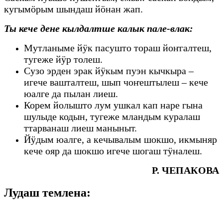
кугымӧрым шындаш йӧнан жап.
Ты кече дене кылдалтше калык пале-влак:
Мутланыме йӱк пасушто тораш йоҥгалтеш,
тугеже йӱр толеш.
Сузо эрден эрак йӱкым пуэн кычкыра –
игече вашталтеш, шып чоҥештылеш – кече
юалге да пылан лиеш.
Корем йолышто лум ушкал кап наре гына
шулыде кодын, тугеже мландым куралаш
ттарванаш лиеш маныныт.
Йӱдым юалге, а кечывалым шокшо, икмыняр
кече ояр да шокшо игече шогаш тӱналеш.
Р. ЧЕПАКОВА
Лудаш темлена: