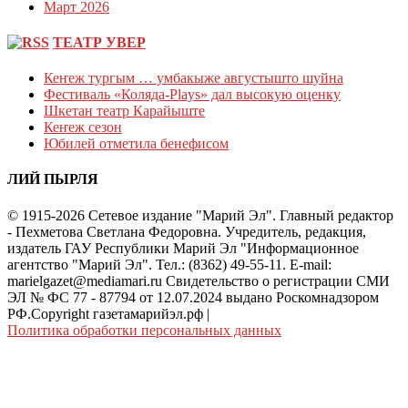
Март 2026
ТЕАТР УВЕР
Кеҥеж тургым … умбакыже августышто шуйна
Фестиваль «Коляда-Plays» дал высокую оценку
Шкетан театр Карайыште
Кеҥеж сезон
Юбилей отметила бенефисом
ЛИЙ ПЫРЛЯ
© 1915-2026 Сетевое издание "Марий Эл". Главный редактор
- Пехметова Светлана Федоровна. Учредитель, редакция,
издатель ГАУ Республики Марий Эл "Информационное
агентство "Марий Эл". Тел.: (8362) 49-55-11. E-mail:
marielgazet@mediamari.ru Свидетельство о регистрации СМИ
ЭЛ № ФС 77 - 87794 от 12.07.2024 выдано Роскомнадзором
РФ.Copyright газетамарийэл.рф
|
Политика обработки персональных данных