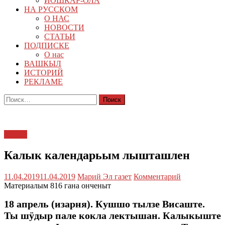
ЙОШКАР-ОЛА
НА РУССКОМ
О НАС
НОВОСТИ
СТАТЬИ
ПОДПИСКЕ
О нас
ВАШКЫЛ
ИСТОРИЙ
РЕКЛАМЕ
Найти:
ЙӰЛА
Калык календарьым лышташлен
11.04.2019
11.04.2019
Марий Эл газет
Комментарий
Материалым 816 гана онченыт
18 апрель (изарня). Кушшо тылзе Висаште.
Ты шӱдыр пале кокла лектышан. Калыкыште