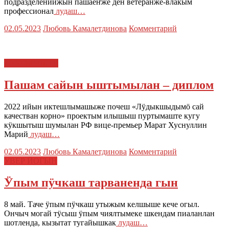
подразделенийжын пашаеҥже ден ветеранже-влакым
профессионал
лудаш…
02.05.2023
Любовь Камалетдинова
Комментарий
КУЧЕМЫШТЕ
Пашам сайын ыштымылан – диплом
2022 ийын иктешлымашыже почеш «Лӱдыкшыдымӧ сай
качестван корно» проектым илышыш пуртымаште кугу
кӱкшытыш шумылан РФ вице-премьер Марат Хуснуллин
Марий
лудаш…
02.05.2023
Любовь Камалетдинова
Комментарий
УВЕР ЙОГЫН
Ӱпым пӱчкаш тарваненда гын
8 май. Таче ӱпым пӱчкаш утыжым келшыше кече огыл.
Ончыч могай тӱсыш ӱпым чиялтымеке шкендам пиаланлан
шотленда, кызытат тугайышкак
лудаш…