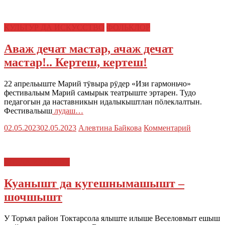
КУЛЬТУР ДА ИСКУССТВО
ФОЛЬКЛОР
Аваж дечат мастар, ачаж дечат
мастар!.. Кертеш, кертеш!
22 апрельыште Марий тӱвыра рӱдер «Изи гармоньчо»
фестивальым Марий самырык театрыште эртарен. Тудо
педагогын да наставникын идалыкыштлан пӧлеклалтын.
Фестивальыш
лудаш…
02.05.2023
02.05.2023
Алевтина Байкова
Комментарий
ЕШ ДА ИКШЫВЕ
Куанышт да кугешнымашышт –
шочшышт
У Торъял район Токтарсола ялыште илыше Веселовмыт ешыш