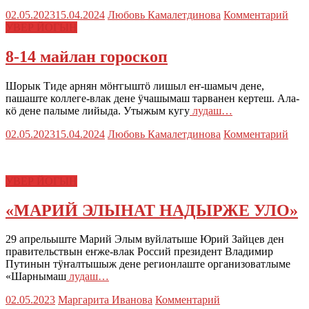
02.05.2023
15.04.2024
Любовь Камалетдинова
Комментарий
УВЕР ЙОГЫН
8-14 майлан гороскоп
Шорык Тиде арнян мӧҥгыштӧ лишыл еҥ-шамыч дене,
пашаште коллеге-влак дене ӱчашымаш тарванен кертеш. Ала-
кӧ дене палыме лийыда. Утыжым кугу
лудаш…
02.05.2023
15.04.2024
Любовь Камалетдинова
Комментарий
УВЕР ЙОГЫН
«МАРИЙ ЭЛЫНАТ НАДЫРЖЕ УЛО»
29 апрельыште Марий Элым вуйлатыше Юрий Зайцев ден
правительствын еҥже-влак Россий президент Владимир
Путинын тӱҥалтышыж дене регионлаште организоватлыме
«Шарнымаш
лудаш…
02.05.2023
Маргарита Иванова
Комментарий