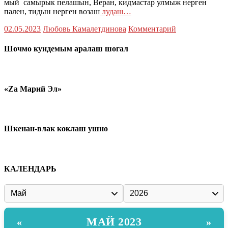
мый самырык пелашын, Веран, кидмастар улмыж нерген
пален, тидын нерген возаш
лудаш…
02.05.2023
Любовь Камалетдинова
Комментарий
Шочмо кундемым аралаш шогал
«Zа Марий Эл»
Шкенан-влак коклаш ушно
КАЛЕНДАРЬ
МАЙ 2023
«
»