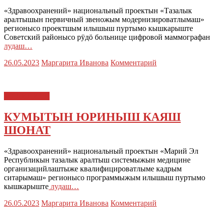
«Здравоохранений» национальный проектын «Тазалык
аралтышын первичный звеножым модернизироватлымаш»
регионысо проектшым илышыш пуртымо кышкарыште
Советский районысо рӱдӧ больнице цифровой маммографан
лудаш…
26.05.2023
Маргарита Иванова
Комментарий
МЕДИЦИНЕ
КУМЫТЫН ЮРИНЫШ КАЯШ
ШОНАТ
«Здравоохранений» национальный проектын «Марий Эл
Республикын тазалык аралтыш системыжын медицине
организацийлаштыже квалифицироватлыме кадрым
ситарымаш» регионысо программыжым илышыш пуртымо
кышкарыште
лудаш…
26.05.2023
Маргарита Иванова
Комментарий