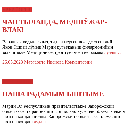
УВЕР ЙОГЫН
ЧАП ТЫЛАНДА, МЕДШӰЖАР-
ВЛАК!
Варашрак кодын гынат, тидын нерген возыде огеш лий…
Яков Эшпай лӱмеш Марий кугыжаныш филармонийын
залыштыже Медицине сестран тӱнямбал кечыжым
лудаш…
26.05.2023
Маргарита Иванова
Комментарий
КУЧЕМЫШТЕ
ПАША РАДАМЫМ ЫШТЫМЕ
Марий Эл Республикын правительствыже Запорожский
областьысе ик районышто социально кӱлешан объект-влакым
шотыш кондаш полша. Запорожский областьысе илемлаште
шотыш кондаш
лудаш…