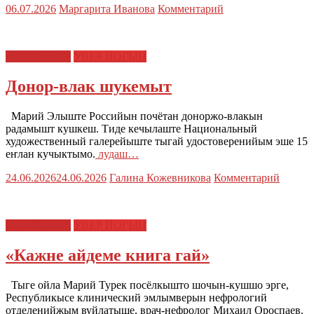
06.07.2026
Маргарита Иванова
Комментарий
МЕДИЦИНЕ
УВЕР ЙОГЫН
Донор-влак шукемыт
Марий Элыште Российын почётан доноржо-влакын
радамышт кушкеш. Тиде кечылаште Национальный
художественный галерейыште тыгай удостоверенийым эше 15
еҥлан кучыктымо.
лудаш…
24.06.2026
24.06.2026
Галина Кожевникова
Комментарий
МЕДИЦИНЕ
УВЕР ЙОГЫН
«Кажне айдеме книга гай»
Тыге ойла Марий Турек посёлкышто шочын-кушшо эрге,
Республикысе клинический эмлымверын нефрологий
отделенийжым вуйлатыше, врач-нефролог Михаил Ороспаев.