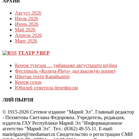
АРХИВ
Август 2026
Июль 2026
Июнь 2026
Май 2026
Апрель 2026
Март 2026
ТЕАТР УВЕР
Кеҥеж тургым … умбакыже августышто шуйна
Фестиваль «Коляда-Plays» дал высокую оценку
Шкетан театр Карайыште
Кеҥеж сезон
Юбилей отметила бенефисом
ЛИЙ ПЫРЛЯ
© 1915-2026 Сетевое издание "Марий Эл". Главный редактор
- Пехметова Светлана Федоровна. Учредитель, редакция,
издатель ГАУ Республики Марий Эл "Информационное
агентство "Марий Эл". Тел.: (8362) 49-55-11. E-mail:
marielgazet@mediamari.ru Свидетельство о регистрации СМИ