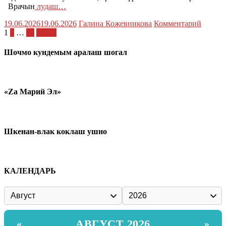
Врачын
лудаш…
19.06.2026
19.06.2026
Галина Кожевникова
Комментарий
Пагинация
1
2
…
13
Далее
записей
Шочмо кундемым аралаш шогал
«Zа Марий Эл»
Шкенан-влак коклаш ушно
КАЛЕНДАРЬ
АВГУСТ 2026
«
»