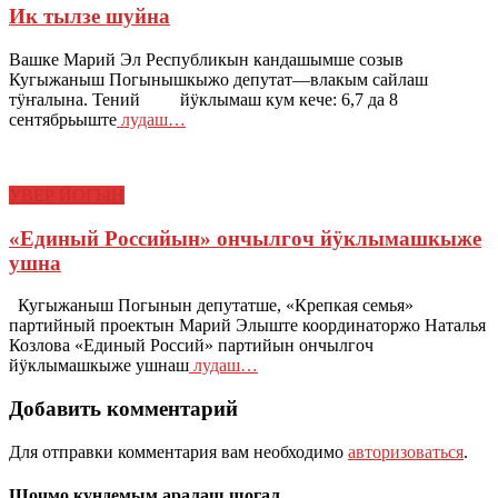
Ик тылзе шуйна
Вашке Марий Эл Республикын кандашымше созыв
Кугыжаныш Погынышкыжо депутат—влакым сайлаш
тӱҥалына. Тений йӱклымаш кум кече: 6,7 да 8
сентябрьыште
лудаш…
УВЕР ЙОГЫН
«Единый Российын» ончылгоч йӱклымашкыже
ушна
Кугыжаныш Погынын депутатше, «Крепкая семья»
партийный проектын Марий Элыште координаторжо Наталья
Козлова «Единый Россий» партийын ончылгоч
йӱклымашкыже ушнаш
лудаш…
Добавить комментарий
Для отправки комментария вам необходимо
авторизоваться
.
Шочмо кундемым аралаш шогал