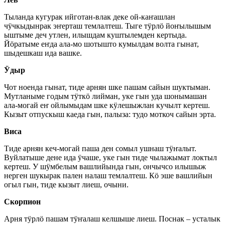
Тыланда кугурак ийготан-влак деке ой-каҥашлан
чӱчкыдынрак эҥерташ темлалтеш. Тыге тӱрлӧ йоҥылышым
ыштыме деч утлен, илышдам куштылемден кертыда.
Йӧратыме еҥда ала-мо шотышто кумылдам волта гынат,
шыдешкаш ида вашке.
Ӱдыр
Чот ноенда гынат, тиде арнян шке пашам сайын шуктыман.
Мутланыме годым тӱткӧ лийман, уке гын уда шонымашан
ала-могай еҥ ойлымыдам шке кӱлешыжлан кучылт кертеш.
Кызыт отпускыш каеда гын, палыза: тудо моткоч сайын эрта.
Виса
Тиде арнян кеч-могай паша ден сомыл ушнаш тӱҥалыт.
Вуйлатыше дене ида ӱчаше, уке гын тиде чылажымат локтыл
кертеш. У шӱмбелым вашлийында гын, ончычсо илышыж
нерген шукырак пален налаш темлалтеш. Кӧ эше вашлийын
огыл гын, тиде кызыт лиеш, очыни.
Скорпион
Арня тӱрлӧ пашам тӱҥалаш келшыше лиеш. Поснак – усталык