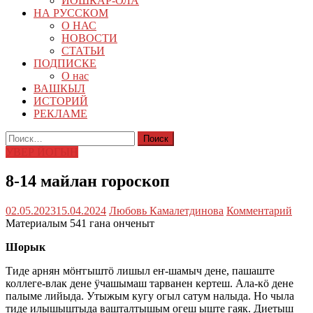
ЙОШКАР-ОЛА
НА РУССКОМ
О НАС
НОВОСТИ
СТАТЬИ
ПОДПИСКЕ
О нас
ВАШКЫЛ
ИСТОРИЙ
РЕКЛАМЕ
Найти:
УВЕР ЙОГЫН
8-14 майлан гороскоп
02.05.2023
15.04.2024
Любовь Камалетдинова
Комментарий
Материалым 541 гана онченыт
Шорык
Тиде арнян мӧҥгыштӧ лишыл еҥ-шамыч дене, пашаште
коллеге-влак дене ӱчашымаш тарванен кертеш. Ала-кӧ дене
палыме лийыда. Утыжым кугу огыл сатум налыда. Но чыла
тиде илышыштыда вашталтышым огеш ыште гаяк. Диетыш