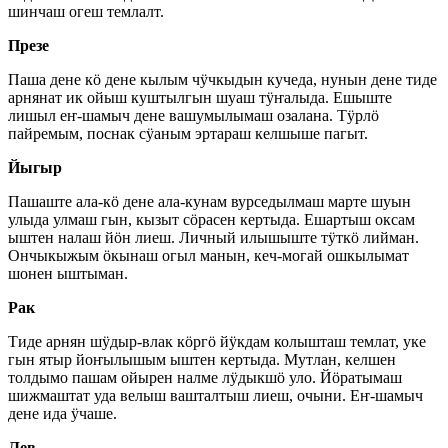
шинчаш огеш темлалт.
Презе
Паша дене кӧ дене кылым чӱчкыдын кучеда, нунын дене тиде
арнянат ик ойыш куштылгын шуаш тӱҥалыда. Ешыште
лишыл еҥ-шамыч дене вашумылымаш озалана. Тӱрлӧ
пайремым, поснак сӱаным эртараш келшыше пагыт.
Йыгыр
Пашаште ала-кӧ дене ала-кунам вурседылмаш марте шуын
улыда улмаш гын, кызыт сӧрасен кертыда. Ешартыш оксам
ыштен налаш йӧн лиеш. Личный илышыште тӱткӧ лийман.
Ончыкыжым ӧкынаш огыл манын, кеч-могай ошкылымат
шонен ыштыман.
Рак
Тиде арнян шӱдыр-влак кӧргӧ йӱкдам колышташ темлат, уке
гын ятыр йоҥылышым ыштен кертыда. Мутлан, келшен
толдымо пашам ойырен налме лӱдыкшӧ уло. Йӧратымаш
шижмаштат уда велыш вашталтыш лиеш, очыни. Еҥ-шамыч
дене ида ӱчаше.
Лев