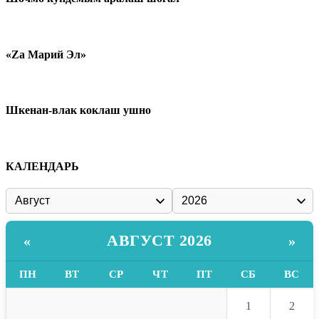
«Zа Марий Эл»
Шкенан-влак коклаш ушно
КАЛЕНДАРЬ
АВГУСТ 2026
«
»
ПН
ВТ
СР
ЧТ
ПТ
СБ
ВС
1
2