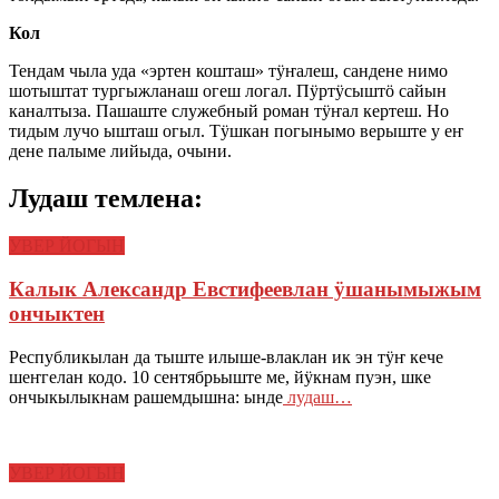
Кол
Тендам чыла уда «эртен кошташ» тӱҥалеш, сандене нимо
шотыштат тургыжланаш огеш логал. Пӱртӱсыштӧ сайын
каналтыза. Пашаште служебный роман тӱҥал кертеш. Но
тидым лучо ышташ огыл. Тӱшкан погынымо верыште у еҥ
дене палыме лийыда, очыни.
Лудаш темлена:
УВЕР ЙОГЫН
Калык Александр Евстифеевлан ӱшанымыжым
ончыктен
Республикылан да тыште илыше-влаклан ик эн тӱҥ кече
шеҥгелан кодо. 10 сентябрьыште ме, йӱкнам пуэн, шке
ончыкылыкнам рашемдышна: ынде
лудаш…
УВЕР ЙОГЫН