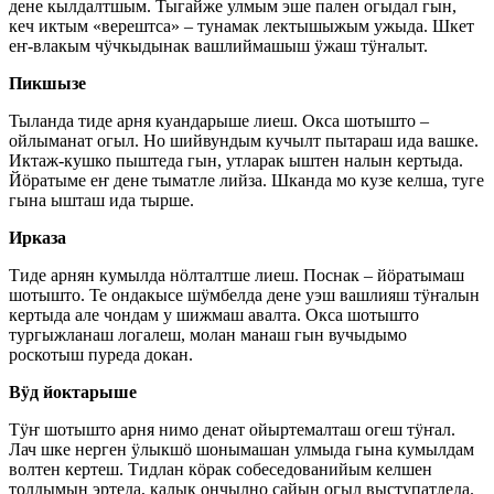
дене кылдалтшым. Тыгайже улмым эше пален огыдал гын,
кеч иктым «верештса» – тунамак лектышыжым ужыда. Шкет
еҥ-влакым чӱчкыдынак вашлиймашыш ӱжаш тӱҥалыт.
Пикшызе
Тыланда тиде арня куандарыше лиеш. Окса шотышто –
ойлыманат огыл. Но шийвундым кучылт пытараш ида вашке.
Иктаж-кушко пыштеда гын, утларак ыштен налын кертыда.
Йӧратыме еҥ дене тыматле лийза. Шканда мо кузе келша, туге
гына ышташ ида тырше.
Ирказа
Тиде арнян кумылда нӧлталтше лиеш. Поснак – йӧратымаш
шотышто. Те ондакысе шӱмбелда дене уэш вашлияш тӱҥалын
кертыда але чондам у шижмаш авалта. Окса шотышто
тургыжланаш логалеш, молан манаш гын вучыдымо
роскотыш пуреда докан.
Вӱд йоктарыше
Тӱҥ шотышто арня нимо денат ойыртемалташ огеш тӱҥал.
Лач шке нерген ӱлыкшӧ шонымашан улмыда гына кумылдам
волтен кертеш. Тидлан кӧрак собеседованийым келшен
толдымын эртеда, калык ончылно сайын огыл выступатледа.