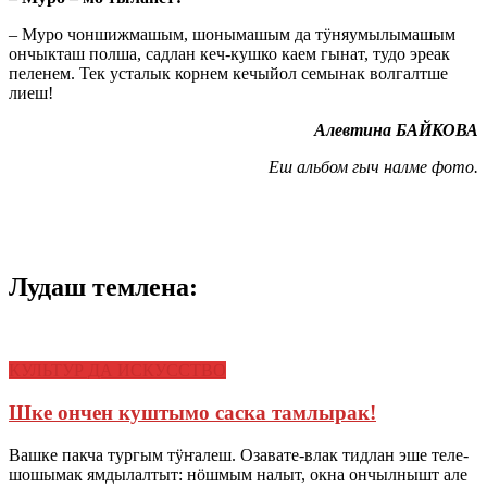
– Муро чоншижмашым, шонымашым да тӱняумылымашым
ончыкташ полша, садлан кеч-кушко каем гынат, тудо эреак
пеленем. Тек усталык корнем кечыйол семынак волгалтше
лиеш!
Алевтина БАЙКОВА
Еш альбом гыч налме фото.
Лудаш темлена:
КУЛЬТУР ДА ИСКУССТВО
Шке ончен куштымо саска тамлырак!
Вашке пакча тургым тӱҥалеш. Озавате-влак тидлан эше теле-
шошымак ямдылалтыт: нӧшмым налыт, окна ончылнышт але