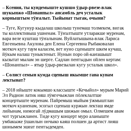
–
Ксения, ты кундемыште кушшо ӱдыр-рвезе-влак
шукынжо «Шонанпыл» ансамбль деч усталык
корныштым тӱҥалыт. Тыйынат тыгак, очыни?
– Туге, Кугунур кыдалаш школыш тунемаш толмекем, вигак
ты коллективыш ушненам. Тӱҥалтыште утларакше муренам,
вара веле кушташ тӱҥалынам. Вуйлатышына-влак Лариса
Евгеньевна Акулова ден Елена Сергеевна Рыбаковалан
моткоч кугу таум каласем, вет нуно сценыште шкем кучаш,
йӱкым налаш туныктеныт. Нунын поро ой-каҥашышт
кызытат мылам эн шерге. Садлан пеҥгыдын ойлен кертам:
«Шонанпыл» – ятыр ӱдыр-рвезылан кугу усталык школ».
–
Солист семын кумда сценыш икымше гана кунам
лектынат?
– 2018 ийыште кокымшо классыште «Кечыйол» мурым Марий
Эл Радион латик ияш лӱмгечыжлан пӧлеклалтше
концертыште муренам. Пайремыш мыйым ӱжмыштлан
моткоч куаненам, эсогыл сценыш куржын лекташ ямде
лийынам, нимогай лӱдмашым шижын омыл. Олмешем авам
чот тургыжланен. Тиде кугу концерт муро аланыште
умбакыже ӱшанлын ончыко каяш полшен да артист лияш
шонымем эшеат пеҥгыдемден.