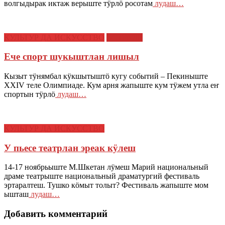
волгыдырак иктаж верыште тӱрлӧ росотам
лудаш…
КУЛЬТУР ДА ИСКУССТВО
ЭСТРАДЕ
Ече спорт шукыштлан лишыл
Кызыт тӱнямбал кӱкшытыштӧ кугу событий – Пекиныште
XXIV теле Олимпиаде. Кум арня жапыште кум тӱжем утла еҥ
спортын тӱрлӧ
лудаш…
КУЛЬТУР ДА ИСКУССТВО
У пьесе театрлан эреак кӱлеш
14-17 ноябрьыште М.Шкетан лӱмеш Марий национальный
драме театрыште национальный драматургий фестиваль
эртаралтеш. Тушко кӧмыт толыт? Фестиваль жапыште мом
ышташ
лудаш…
Добавить комментарий