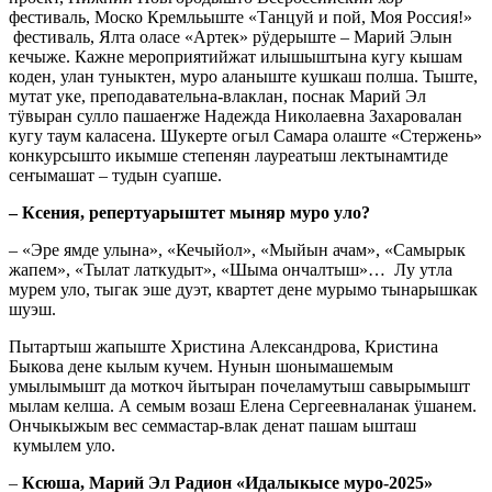
фестиваль, Моско Кремльыште «Танцуй и пой, Моя Россия!»
фестиваль, Ялта оласе «Артек» рӱдерыште – Марий Элын
кечыже. Кажне мероприятийжат илышыштына кугу кышам
коден, улан туныктен, муро аланыште кушкаш полша. Тыште,
мутат уке, преподавательна-влаклан, поснак Марий Эл
тӱвыран сулло пашаеҥже Надежда Николаевна Захаровалан
кугу таум каласена. Шукерте огыл Самара олаште «Стержень»
конкурсышто икымше степенян лауреатыш лектынамтиде
сеҥымашат – тудын суапше.
– Ксения, репертуарыштет мыняр муро уло?
– «Эре ямде улына», «Кечыйол», «Мыйын ачам», «Самырык
жапем», «Тылат латкудыт», «Шыма ончалтыш»… Лу утла
мурем уло, тыгак эше дуэт, квартет дене мурымо тынарышкак
шуэш.
Пытартыш жапыште Христина Александрова, Кристина
Быкова дене кылым кучем. Нунын шонымашемым
умылымышт да моткоч йытыран почеламутыш савырымышт
мылам келша. А семым возаш Елена Сергеевналанак ӱшанем.
Ончыкыжым вес семмастар-влак денат пашам ышташ
кумылем уло.
–
Ксюша, Марий Эл Радион «Идалыкысе муро-2025»