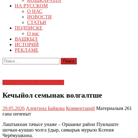
ЙОШКАР-ОЛА
НА РУССКОМ
О НАС
НОВОСТИ
СТАТЬИ
ПОДПИСКЕ
О нас
ВАШКЫЛ
ИСТОРИЙ
РЕКЛАМЕ
Найти:
КУЛЬТУР ДА ИСКУССТВО
Кечыйол семынак волгалтше
29.05.2026
Алевтина Байкова
Комментарий
Материалым 261
гана онченыт
Лаштыкнан тачысе унаже – Оршанке район Пуялыште
шочын-кушшо чолга ӱдыр, самырык мурызо Ксения
Черёмушкина.