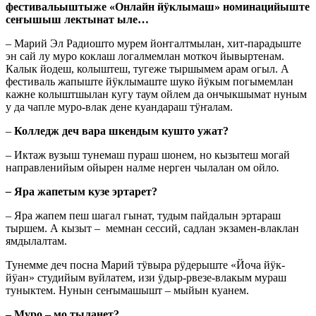
фестивальыштыже «Онлайн йӱклымаш» номинацийыште
сеҥышыш лектынат ыле…
– Марий Эл Радиошто мурем йоҥгалтмылан, хит-парадыште
эн сай лу муро коклаш логалмемлан моткоч йывыртенам.
Калык йодеш, колыштеш, тугеже тыршымем арам огыл. А
фестиваль жапыште йӱклымаште шуко йӱкым погымемлан
кажне колыштшылан кугу таум ойлем да ончыкшымат нуным
у да чапле муро-влак дене куандараш тӱҥалам.
–
Колледж деч вара шкендым кушто ужат?
– Иктаж вузыш тунемаш пураш шонем, но кызытеш могай
направленийым ойырен налме нерген чылалан ом ойло
.
–
Яра жапетым кузе эртарет?
– Яра жапем пеш шагал гынат, тудым пайдалын эртараш
тыршем. А кызыт – мемнан сессий, садлан экзамен-влаклан
ямдылалтам.
Тунемме деч посна Марий тӱвыра рӱдерыште «Йоча йӱк-
йӱан» студийым вуйлатем, изи ӱдыр-рвезе-влакым мураш
туныктем. Нунын сеҥымашышт – мыйын куанем.
– Муро – мо тыланет?