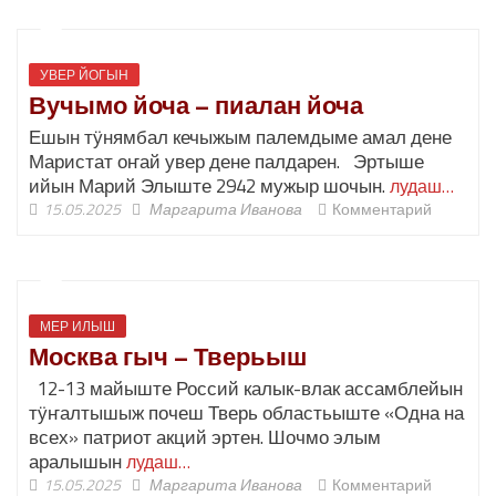
УВЕР ЙОГЫН
Вучымо йоча – пиалан йоча
Ешын тӱнямбал кечыжым палемдыме амал дене
Маристат оҥай увер дене палдарен. Эртыше
ийын Марий Элыште 2942 мужыр шочын.
лудаш…
15.05.2025
Маргарита Иванова
Комментарий
МЕР ИЛЫШ
Москва гыч – Тверьыш
12-13 майыште Россий калык-влак ассамблейын
тӱҥалтышыж почеш Тверь областьыште «Одна на
всех» патриот акций эртен. Шочмо элым
аралышын
лудаш…
15.05.2025
Маргарита Иванова
Комментарий