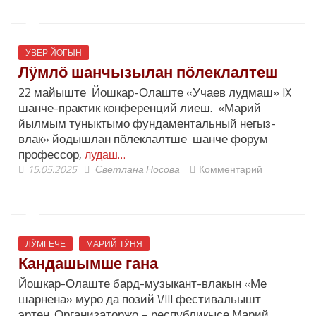
УВЕР ЙОГЫН
Лӱмлӧ шанчызылан пӧлеклалтеш
22 майыште Йошкар-Олаште «Учаев лудмаш» IX
шанче-практик конференций лиеш. «Марий
йылмым туныктымо фундаментальный негыз-
влак» йодышлан пӧлеклалтше шанче форум
профессор,
лудаш…
15.05.2025
Светлана Носова
Комментарий
ЛӰМГЕЧЕ
МАРИЙ ТӰНЯ
Кандашымше гана
Йошкар-Олаште бард-музыкант-влакын «Ме
шарнена» муро да позий VIII фестивальышт
эртен. Организаторжо – республикысе Марий