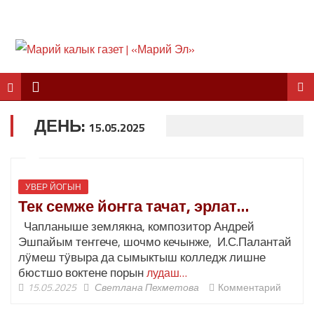
ДЕНЬ:
15.05.2025
УВЕР ЙОГЫН
Тек семже йоҥга тачат, эрлат…
Чапланыше землякна, композитор Андрей
Эшпайым теҥгече, шочмо кечынже, И.С.Палантай
лӱмеш тӱвыра да сымыктыш колледж лишне
бюстшо воктене порын
лудаш…
15.05.2025
Светлана Пехметова
Комментарий