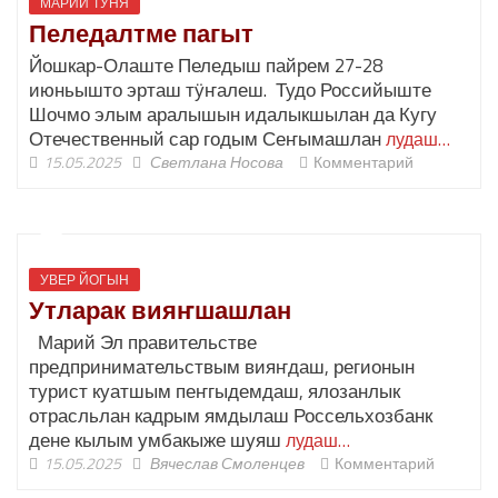
МАРИЙ ТӰНЯ
Пеледалтме пагыт
Йошкар-Олаште Пеледыш пайрем 27-28
июньышто эрташ тӱҥалеш. Тудо Российыште
Шочмо элым аралышын идалыкшылан да Кугу
Отечественный сар годым Сеҥымашлан
лудаш…
15.05.2025
Светлана Носова
Комментарий
УВЕР ЙОГЫН
Утларак вияҥшашлан
Марий Эл правительстве
предпринимательствым вияҥдаш, регионын
турист куатшым пеҥгыдемдаш, ялозанлык
отрасльлан кадрым ямдылаш Россельхозбанк
дене кылым умбакыже шуяш
лудаш…
15.05.2025
Вячеслав Смоленцев
Комментарий