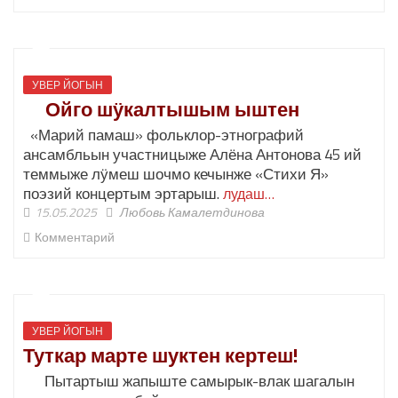
УВЕР ЙОГЫН
Ойго шӱкалтышым ыштен
«Марий памаш» фольклор-этнографий
ансамбльын участницыже Алёна Антонова 45 ий
теммыже лӱмеш шочмо кечынже «Стихи Я»
поэзий концертым эртарыш.
лудаш…
15.05.2025
Любовь Камалетдинова
Комментарий
УВЕР ЙОГЫН
Туткар марте шуктен кертеш!
Пытартыш жапыште самырык-влак шагалын