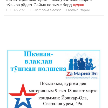
тӱвыра рӱдер. Сайын палыме бард
лудаш…
15.05.2025
Светлана Носова
Комментарий
ШОЧМО КУНДЕМЫМ АРАЛАШ ШОГАЛ
«ZА МАРИЙ ЭЛ»