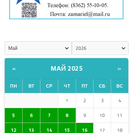
ШКЕНАН-ВЛАК КОКЛАШ УШНО
КАЛЕНДАРЬ
МАЙ 2025
«
»
ПН
ВТ
СР
ЧТ
ПТ
СБ
ВС
1
2
3
4
5
6
7
8
9
10
11
12
13
14
15
16
17
18