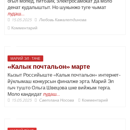
огыл мопед, питбайк, электросамокат да моло
денат кудалыштыт. Но шукынжо туге чымат
лудаш…
15.05.2025
Любовь Камалетдинова
Комментарий
МАРИЙ ЭЛ : ТАЧЕ
«Калык почтальон» марте
Кызыт Российыште «Калык почтальон» интернет-
йӱклымаш конкурсын финалже эрта. Марий Эл
гыч тушто Ольга Швецова шке вийжым терга.
Моло кандидат
лудаш…
15.05.2025
Светлана Носова
Комментарий