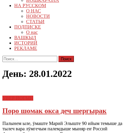
ЙОШКАР-ОЛА
НА РУССКОМ
О НАС
НОВОСТИ
СТАТЬИ
ПОДПИСКЕ
О нас
ВАШКЫЛ
ИСТОРИЙ
РЕКЛАМЕ
Найти:
День:
28.01.2022
УВЕР ЙОГЫН
Поро шомак окса деч шергырак
Палынем ыле, ÿмаште Марий Элыште 90 ийым темыше да
тылеч вара лÿмгечым палемдыше мыняр еҥ Россий