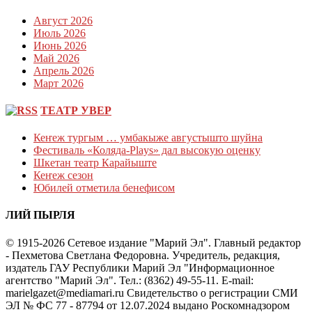
Август 2026
Июль 2026
Июнь 2026
Май 2026
Апрель 2026
Март 2026
ТЕАТР УВЕР
Кеҥеж тургым … умбакыже августышто шуйна
Фестиваль «Коляда-Plays» дал высокую оценку
Шкетан театр Карайыште
Кеҥеж сезон
Юбилей отметила бенефисом
ЛИЙ ПЫРЛЯ
© 1915-2026 Сетевое издание "Марий Эл". Главный редактор
- Пехметова Светлана Федоровна. Учредитель, редакция,
издатель ГАУ Республики Марий Эл "Информационное
агентство "Марий Эл". Тел.: (8362) 49-55-11. E-mail:
marielgazet@mediamari.ru Свидетельство о регистрации СМИ
ЭЛ № ФС 77 - 87794 от 12.07.2024 выдано Роскомнадзором