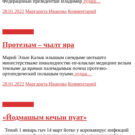
Федерацийын президентше Владимир
лудаш…
28.01.2022
Маргарита Иванова
Комментарий
УВЕР ЙОГЫН
Протезым – чылт яра
Марий Элын Калык илышым саемдыме шотышто
министерствыже инвалидностян еҥ-влаклан медицине велым
темлыме да врачын палемдымыж почеш протезно-
ортопедический полышым пуымо
лудаш…
28.01.2022
Маргарита Иванова
Комментарий
УВЕР ЙОГЫН
«Йодмашым кечын пуат»
Тений 1 январь гыч 14 март йотке у коронавирус инфекций