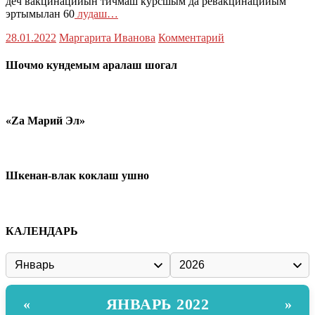
деч вакцинацийын тичмаш курсшым да ревакцинацийым
эртымылан 60
лудаш…
28.01.2022
Маргарита Иванова
Комментарий
Шочмо кундемым аралаш шогал
«Zа Марий Эл»
Шкенан-влак коклаш ушно
КАЛЕНДАРЬ
ЯНВАРЬ 2022
«
»