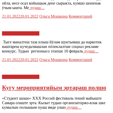
ойла, весе осал койышыж дене сырыкта, кумшо шоненак
ӱчым ышта. Ме
лудаш…
21.01.2022
20.01.2022
Ольга Мошкина
Комментарий
САМЫРЫК ТУКЫМ
Тыге маналтеш таза илыш йӱлам шуктымаш да наркотик
ваштареш кучедалмашлан пӧлеклалтше социал рекламе
конкурс. Тудын регионысо этапше 10 февраль
лудаш…
21.01.2022
20.01.2022
Ольга Мошкина
Комментарий
САМЫРЫК ТУКЫМ
Кугу мероприятийым эртараш полшо
«Студент шошо» ХХХ Россий фестиваль тений майыште
Самара олаште эрта. Кызыт тудын организаторжо-влак шке
кумылын полышым пуаш ямде улшо
лудаш…