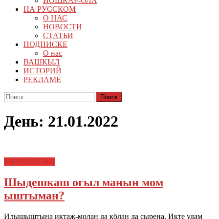
ЙОШКАР-ОЛА
НА РУССКОМ
О НАС
НОВОСТИ
СТАТЬИ
ПОДПИСКЕ
О нас
ВАШКЫЛ
ИСТОРИЙ
РЕКЛАМЕ
Найти:
День:
21.01.2022
УВЕР ЙОГЫН
Шыдешкаш огыл манын мом
ыштыман?
Илышыштына иктаж-молан да кӧлан да сырена. Икте удам