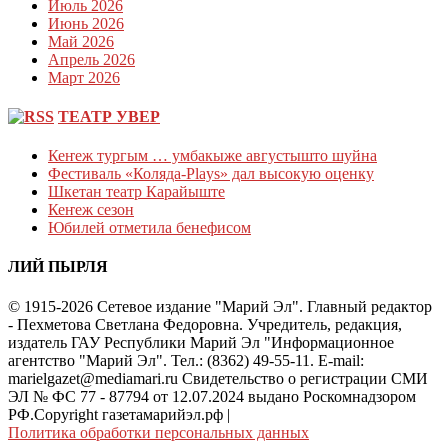
Июль 2026
Июнь 2026
Май 2026
Апрель 2026
Март 2026
ТЕАТР УВЕР
Кеҥеж тургым … умбакыже августышто шуйна
Фестиваль «Коляда-Plays» дал высокую оценку
Шкетан театр Карайыште
Кеҥеж сезон
Юбилей отметила бенефисом
ЛИЙ ПЫРЛЯ
© 1915-2026 Сетевое издание "Марий Эл". Главный редактор
- Пехметова Светлана Федоровна. Учредитель, редакция,
издатель ГАУ Республики Марий Эл "Информационное
агентство "Марий Эл". Тел.: (8362) 49-55-11. E-mail:
marielgazet@mediamari.ru Свидетельство о регистрации СМИ
ЭЛ № ФС 77 - 87794 от 12.07.2024 выдано Роскомнадзором
РФ.Copyright газетамарийэл.рф
|
Политика обработки персональных данных