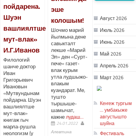
пойдарена.
эше
АРХИВ
Шуэн
Август 2026
колошым!
вашлиялтше
Шочмо марий
Июль 2026
йылмына дене
мут-влак»
Июнь 2026
савыкталт
И.Г.Иванов
лекше «Марий
Май 2026
Эл» ден «Сурт-
Филологий
пече» газет-
Апрель 2026
шанче доктор
влак курым
Иван
утла лудшыжо-
Март 2026
Григорьевич
влакым
Ивановын
ТЕАТР
куандарат. Ме,
«Мутвундынам
УВЕР
тушто
пойдарна. Шуэн
тыршыше-
Кеҥеж тургым
вашлиялтше
шамычат,
… умбакыже
мут-влак»
кажне
августышто
лудаш…
книгаж гыч
шуйна
24.01.2022
марла-рушла
Алевтина
неологизм (у
Фестиваль