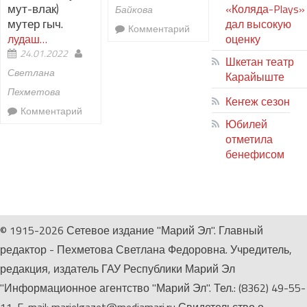
мут-влак)
«Коляда-Plays»
Байкова
мутер гыч.
дал высокую
Комментарий
лудаш…
оценку
24.01.2022
Шкетан театр
Светлана
Карайыште
Пехметова
Кеҥеж сезон
Комментарий
Юбилей
отметила
бенефисом
ЛИЙ ПЫРЛЯ
© 1915-2026 Сетевое издание "Марий Эл". Главный
редактор - Пехметова Светлана Федоровна. Учредитель,
редакция, издатель ГАУ Республики Марий Эл
"Информационное агентство "Марий Эл". Тел.: (8362) 49-55-