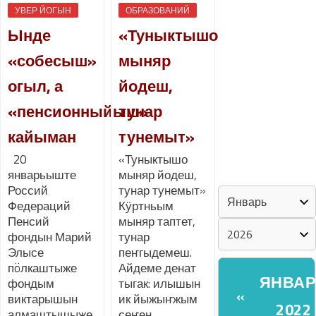
УВЕР ЙОГЫН
ОБРАЗОВАНИЙ
Ынде
«Туныктышо
«ZА МАРИЙ
ЭЛ»
«собесыш»
мыняр
огыл, а
йодеш,
ШКЕНАН-
ВЛАК
«пенсионныйыш»
тунар
КОКЛАШ
кайыман
тунемыт»
УШНО
20
«Туныктышо
январьыште
мыняр йодеш,
КАЛЕНДАРЬ
Россий
тунар тунемыт»
Федераций
Кӱртньым
Пенсий
мыняр таптет,
фондын Марий
тунар
Элысе
пеҥгыдемеш.
пöлкаштыже
Айдеме денат
ЯНВА
фондым
тыгак: илышын
«
виктарышын
ик йыжыҥжым
2022
алмаштышыже
сеҥен