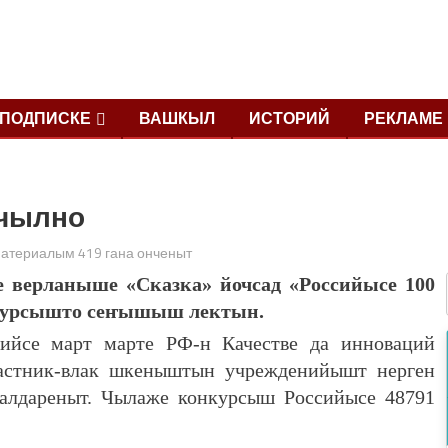
ПОДПИСКЕ
ВАШКЫЛ
ИСТОРИЙ
РЕКЛАМЕ
нчылно
атериалым 419 гана онченыт
 верланыше «Сказка» йочсад «Российысе 100
нкурсышто сеҥышыш лектын.
ийсе март марте РФ-н Качестве да инноваций
частник-влак шкеныштын учрежденийышт нерген
палдареныт. Чылаже конкурсыш Российысе 48791