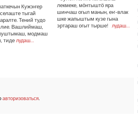
лекмеке, мӧҥгыштӧ яра
аткечын Кужэҥер
шинчаш огыл манын, еҥ-влак
рселаште тыгай
шке жапыштым кузе гына
аралте. Тений тудо
эртараш огыт тырше!
лудаш…
 лие. Вашлиймаш,
куштымаш, модмаш
, тиде
лудаш…
о
.
авторизоваться