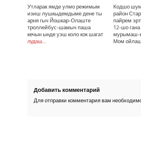
Утларак ямде улмо режимым
Кодшо шум
изиш лушкыдемдыме дене ты
район Ста
арня гыч Йошкар-Олаште
пайрем эрт
троллейбус-шамыч паша
12-шо гана
кечын ынде уэш коло кок шагат
мурымаш-
Мом ойлаш
лудаш…
Добавить комментарий
Для отправки комментария вам необходим