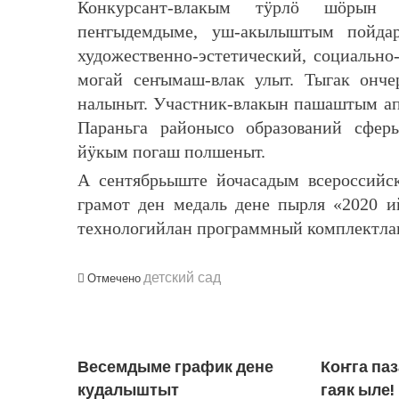
Конкурсант-влакым тӱрлӧ шӧрын 
пеҥгыдемдыме, уш-акылыштым пойдар
художественно-эстетический, социальн
могай сеҥымаш-влак улыт. Тыгак он
налыныт. Участник-влакын пашаштым ап
Параньга районысо образований сфер
йӱкым погаш полшеныт.
А сентябрьыште йочасадым всероссийс
грамот ден медаль дене пырля «2020 
технологийлан программный комплектла
детский сад
Отмечено
ЛУДАШ ТЕМЛЕНА:
Весемдыме график дене
Коҥга паз
кудалыштыт
гаяк ыле!