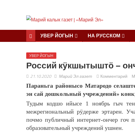
УВЕР ЙОГЫН
НА РУССКОМ
УВЕР ЙОГЫН
Россий кӱкшытыштӧ – о
21.10.2020
Марий Эл газет
Комментарий
М
Параньга районысо Матародо селаште
эн сай дошкольный учреждений» ко
Тудым кодшо ийысе 1 ноябрь гыч тен
межрегиональный рӱдерже эртарен. У
почмо публичный интернет-ончер гоч 
образовательный учреждений ушнен.