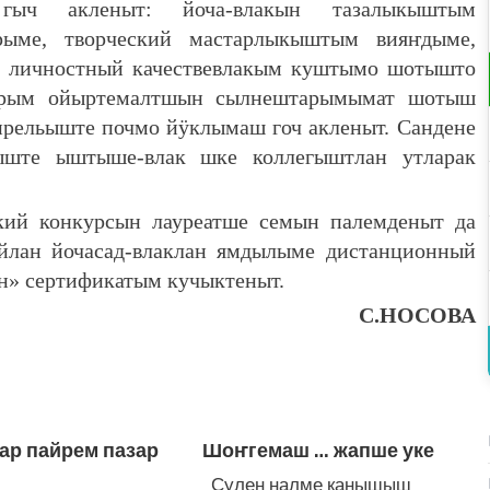
гыч акленыт: йоча-влакын тазалыкыштым
ыме, творческий мастарлыкыштым вияҥдыме,
о- личностный качествевлакым куштымо шотышто
черым ойыртемалтшын сылнештарымымат шотыш
рельыште почмо йӱклымаш гоч акленыт. Сандене
ыште ыштыше-влак шке коллегыштлан утларак
кий конкурсын лауреатше семын палемденыт да
ийлан йочасад-влаклан ямдылыме дистанционный
н» сертификатым кучыктеныт.
С.НОСОВА
ар пайрем пазар
Шоҥгемаш … жапше уке
Сулен налме канышыш