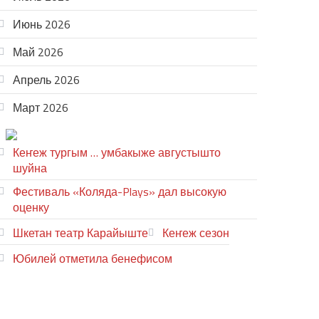
Июнь 2026
Май 2026
Апрель 2026
Март 2026
ТЕАТР УВЕР
Кеҥеж тургым … умбакыже августышто
шуйна
Фестиваль «Коляда-Plays» дал высокую
оценку
Шкетан театр Карайыште
Кеҥеж сезон
Юбилей отметила бенефисом
ЛИЙ ПЫРЛЯ