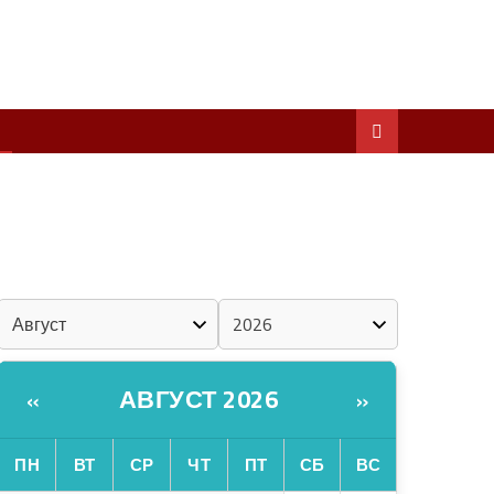
ШКЕНАН КОКЛАШ УШНО
ШОЧМО КУНДЕМЫМ АРАЛАШ ШОГАЛ
«ZА МАРИЙ ЭЛ»
ШКЕНАН-ВЛАК КОКЛАШ УШНО
КАЛЕНДАРЬ
АВГУСТ 2026
«
»
ПН
ВТ
СР
ЧТ
ПТ
СБ
ВС