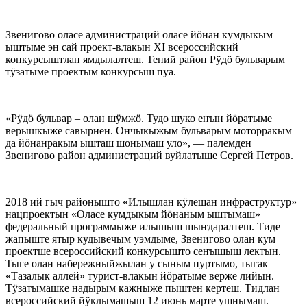
Звенигово оласе администраций оласе йӧнан кумдыкым
ыштыме эн сай проект-влакын XI всероссийский
конкурсыштлан ямдылалтеш. Тений район Рӱдӧ бульварым
тӱзатыме проектым конкурсыш пуа.
«Рӱдӧ бульвар – олан шӱмжӧ. Тудо шуко еҥын йӧратыме
верышкыже савырнен. Ончыкыжым бульварым моторракым
да йӧнанракым ышташ шонымаш уло», — палемден
Звенигово район администраций вуйлатыше Сергей Петров.
2018 ий гыч районышто «Илышлан кӱлешан инфраструктур»
нацпроектын «Оласе кумдыкым йӧнаным ыштымаш»
федеральный программыже илышыш шыҥдаралтеш. Тиде
жапыште ятыр кудывечым уэмдыме, Звенигово олан кум
проектше всероссийский конкурсышто сеҥышыш лектын.
Тыге олан набережныйжылан у сыным пуртымо, тыгак
«Тазалык аллей» турист-влакын йӧратыме верже лийын.
Тӱзатымашке надырым кажныже пыштен кертеш. Тидлан
всероссийский йӱклымашыш 12 июнь марте ушнымаш.