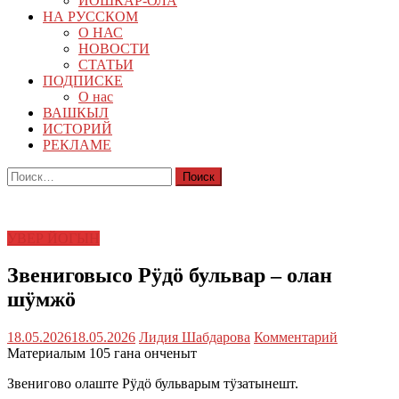
ЙОШКАР-ОЛА
НА РУССКОМ
О НАС
НОВОСТИ
СТАТЬИ
ПОДПИСКЕ
О нас
ВАШКЫЛ
ИСТОРИЙ
РЕКЛАМЕ
Найти:
УВЕР ЙОГЫН
Звениговысо Рӱдӧ бульвар – олан
шӱмжӧ
18.05.2026
18.05.2026
Лидия Шабдарова
Комментарий
Материалым 105 гана онченыт
Звенигово олаште Рӱдӧ бульварым тӱзатынешт.