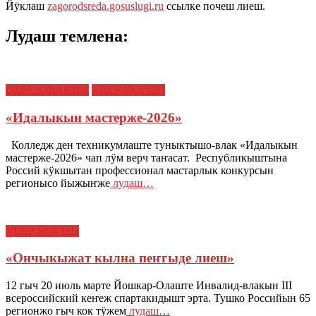
Йӱклаш
zagorodsreda.gosuslugi.ru
ссылке почеш лиеш.
Лудаш темлена:
ОБРАЗОВАНИЙ
УВЕР ЙОГЫН
«Идалыкын мастерже-2026»
Колледж ден техникумлаште туныктышо-влак «Идалыкын
мастерже-2026» чап лӱм верч таҥасат. Республикыштына
Россий кӱкшытан профессионал мастарлык конкурсын
регионысо йыжыҥже
лудаш…
УВЕР ЙОГЫН
«Ончыкыжат кылна пеҥгыде лиеш»
12 гыч 20 июль марте Йошкар-Олаште Инвалид-влакын III
всероссийский кеҥеж спартакидышт эрта. Тушко Российын 65
регионжо гыч кок тӱжем
лудаш…