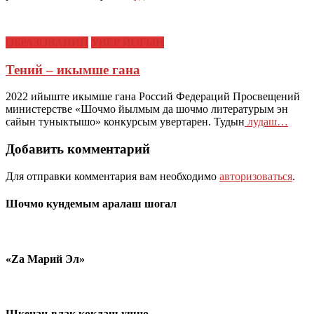
ОБРАЗОВАНИЙ
УВЕР ЙОГЫН
Тений – икымше гана
2022 ийыште икымше гана Россий Федераций Просвещений
министерстве «Шочмо йылмым да шочмо литературым эн
сайын туныктышо» конкурсым увертарен. Тудын
лудаш…
Добавить комментарий
Для отправки комментария вам необходимо
авторизоваться
.
Шочмо кундемым аралаш шогал
«Zа Марий Эл»
Шкенан-влак коклаш ушно