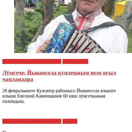
КУЛЬТУР ДА ИСКУССТВО
ФОЛЬКЛОР
Лӱмгече: Йывансола кундемжым веле огыл
чапландара
28 февральыште Кужэҥер районысо Йывансола ялыште
илыше Евгений Каменщиков 60 ияш лӱмгечыжым
палемдыш.
КУЛЬТУР ДА ИСКУССТВО
ТЕАТР