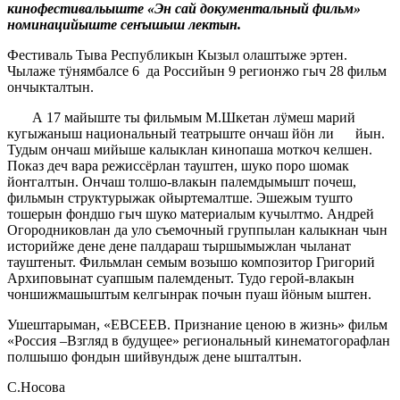
кинофестивальыште «Эн сай документальный фильм»
номинацийыште сеҥышыш лектын.
Фестиваль Тыва Республикын Кызыл олаштыже эртен.
Чылаже тӱнямбалсе 6 да Российын 9 регионжо гыч 28 фильм
ончыкталтын.
А 17 майыште ты фильмым М.Шкетан лӱмеш марий
кугыжаныш национальный театрыште ончаш йӧн ли йын.
Тудым ончаш мийыше калыклан кинопаша моткоч келшен.
Показ деч вара режиссёрлан тауштен, шуко поро шомак
йоҥгалтын. Ончаш толшо-влакын палемдымышт почеш,
фильмын структурыжак ойыртемалтше. Эшежым тушто
тошерын фондшо гыч шуко материалым кучылтмо. Андрей
Огородниковлан да уло съемочный группылан калыкнан чын
историйже дене дене палдараш тыршымыжлан чыланат
тауштеныт. Фильмлан семым возышо композитор Григорий
Архиповынат суапшым палемденыт. Тудо герой-влакын
чоншижмашыштым келгынрак почын пуаш йӧным ыштен.
Ушештарыман, «ЕВСЕЕВ. Признание ценою в жизнь» фильм
«Россия –Взгляд в будущее» региональный кинематогорафлан
полшышо фондын шийвундыж дене ышталтын.
С.Носова