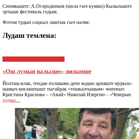
Снимкыште: А.Огородников (шола гыч кумшо) Кызылыште
эртыше фестиваль годым.
Фотом тудын соцкыл лаштык гыч налме.
Лудаш темлена:
КУЛЬТУР ДА ИСКУССТВО
«Ош лумын вальсше»- визымше
Йолташ-влак, тендан полшымо дене кодшо арняште мурызо-
шамыч коклаштышт тыгайрак «тошкалтышым» чоҥеныт.
Кристина Краснова – «Авай» Николай Изергин – «Чеверын
лудаш…