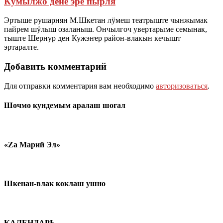
Кумылжо дене эре пырля
Эртыше рушарнян М.Шкетан лӱмеш театрыште чынжымак
пайрем шӱлыш озаланыш. Ончылгоч увертарыме семынак,
тыште Шернур ден Кужэҥер район-влакын кечышт
эртаралте.
Добавить комментарий
Для отправки комментария вам необходимо
авторизоваться
.
Шочмо кундемым аралаш шогал
«Zа Марий Эл»
Шкенан-влак коклаш ушно
КАЛЕНДАРЬ