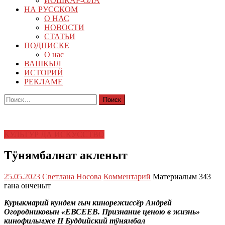
ЙОШКАР-ОЛА
НА РУССКОМ
О НАС
НОВОСТИ
СТАТЬИ
ПОДПИСКЕ
О нас
ВАШКЫЛ
ИСТОРИЙ
РЕКЛАМЕ
Найти:
КУЛЬТУР ДА ИСКУССТВО
Тӱнямбалнат акленыт
25.05.2023
Светлана Носова
Комментарий
Материалым 343
гана онченыт
Курыкмарий кундем гыч кинорежиссёр Андрей
Огородниковын «ЕВСЕЕВ. Признание ценою в жизнь»
кинофильмже
II
Буддийский тӱнямбал