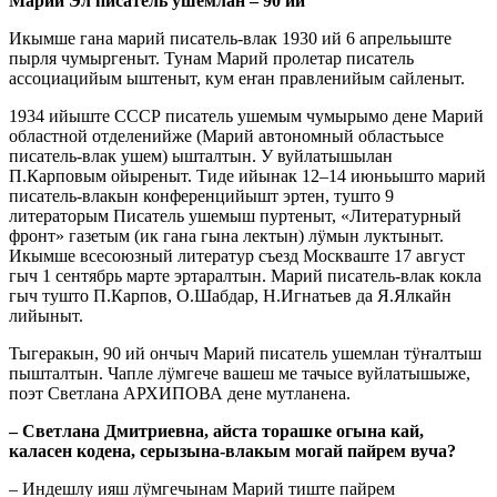
Марий Эл писатель ушемлан – 90 ий
Икымше гана марий писатель-влак 1930 ий 6 апрельыште
пырля чумыргеныт. Тунам Марий пролетар писатель
ассоциацийым ыштеныт, кум еҥан правленийым сайленыт.
1934 ийыште СССР писатель ушемым чумырымо дене Марий
областной отделенийже (Марий автономный областьысе
писатель-влак ушем) ышталтын. У вуйлатышылан
П.Карповым ойыреныт. Тиде ийынак 12–14 июньышто марий
писатель-влакын конференцийышт эртен, тушто 9
литераторым Писатель ушемыш пуртеныт, «Литературный
фронт» газетым (ик гана гына лектын) лӱмын луктыныт.
Икымше всесоюзный литератур съезд Москваште 17 август
гыч 1 сентябрь марте эртаралтын. Марий писатель-влак кокла
гыч тушто П.Карпов, О.Шабдар, Н.Игнатьев да Я.Ялкайн
лийыныт.
Тыгеракын, 90 ий ончыч Марий писатель ушемлан тӱҥалтыш
пышталтын. Чапле лӱмгече вашеш ме тачысе вуйлатышыже,
поэт Светлана АРХИПОВА дене мутланена.
– Светлана Дмитриевна, айста торашке огына кай,
каласен кодена, серызына-влакым могай пайрем вуча?
– Индешлу ияш лӱмгечынам Марий тиште пайрем