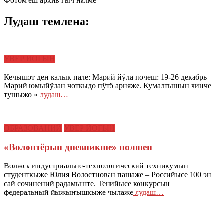
Фотом еш архив гыч налме
Лудаш темлена:
УВЕР ЙОГЫН
Кечышот ден калык пале: Марий йӱла почеш: 19-26 декабрь –
Марий юмыйӱлан чоткыдо пӱтӧ арняже. Кумалтышын чинче
тушыжо «
лудаш…
ОБРАЗОВАНИЙ
УВЕР ЙОГЫН
«Волонтёрын дневникше» полшен
Волжск индустриально-технологический техникумын
студенткыже Юлия Волостнован пашаже – Российысе 100 эн
сай сочинений радамыште. Тенийысе конкурсын
федеральный йыжыҥышкыже чылаже
лудаш…