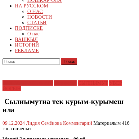
ЙОШКАР-ОЛА
НА РУССКОМ
О НАС
НОВОСТИ
СТАТЬИ
ПОДПИСКЕ
О нас
ВАШКЫЛ
ИСТОРИЙ
РЕКЛАМЕ
Найти:
ВАШМУТЛАНЫМАШ
нацпроект
СЫЛНЫМУТ
УВЕР
ЙОГЫН
Сылнымутна тек курым-курымеш
ила
09.12.2024
Лидия Семёнова
Комментарий
Материалым 416
гана онченыт