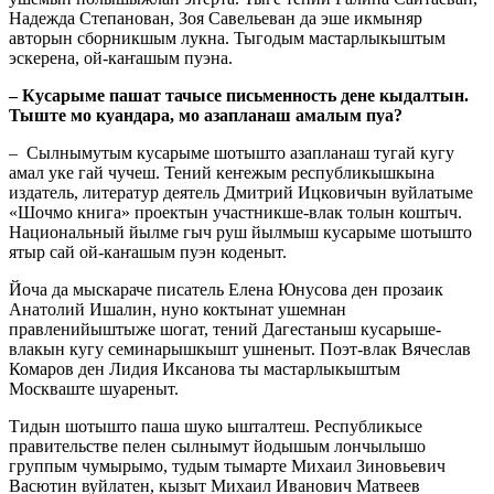
Надежда Степанован, Зоя Савельеван да эше икмыняр
авторын сборникшым лукна. Тыгодым мастарлыкыштым
эскерена, ой-каҥашым пуэна.
– Кусарыме пашат тачысе письменность дене кыдалтын.
Тыште мо куандара, мо азапланаш амалым пуа?
– Сылнымутым кусарыме шотышто азапланаш тугай кугу
амал уке гай чучеш. Тений кеҥежым республикышкына
издатель, литератур деятель Дмитрий Ицковичын вуйлатыме
«Шочмо книга» проектын участникше-влак толын коштыч.
Национальный йылме гыч руш йылмыш кусарыме шотышто
ятыр сай ой-каҥашым пуэн коденыт.
Йоча да мыскараче писатель Елена Юнусова ден прозаик
Анатолий Ишалин, нуно коктынат ушемнан
правленийыштыже шогат, тений Дагестаныш кусарыше-
влакын кугу семинарышкышт ушненыт. Поэт-влак Вячеслав
Комаров ден Лидия Иксанова ты мастарлыкыштым
Москваште шуареныт.
Тидын шотышто паша шуко ышталтеш. Республикысе
правительстве пелен сылнымут йодышым лончылышо
группым чумырымо, тудым тымарте Михаил Зиновьевич
Васютин вуйлатен, кызыт Михаил Иванович Матвеев