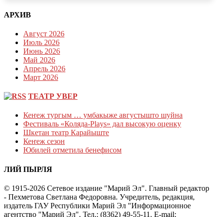
АРХИВ
Август 2026
Июль 2026
Июнь 2026
Май 2026
Апрель 2026
Март 2026
ТЕАТР УВЕР
Кеҥеж тургым … умбакыже августышто шуйна
Фестиваль «Коляда-Plays» дал высокую оценку
Шкетан театр Карайыште
Кеҥеж сезон
Юбилей отметила бенефисом
ЛИЙ ПЫРЛЯ
© 1915-2026 Сетевое издание "Марий Эл". Главный редактор
- Пехметова Светлана Федоровна. Учредитель, редакция,
издатель ГАУ Республики Марий Эл "Информационное
агентство "Марий Эл". Тел.: (8362) 49-55-11. E-mail: