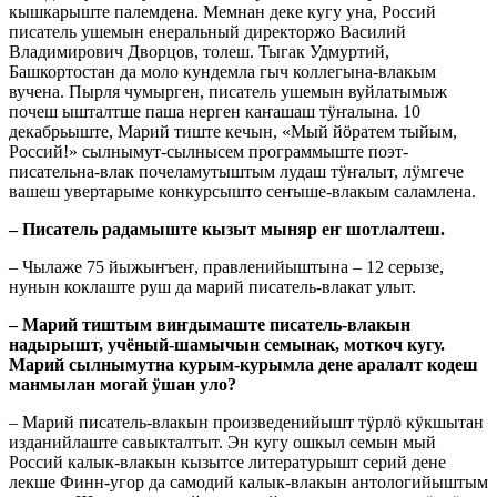
кышкарыште палемдена. Мемнан деке кугу уна, Россий
писатель ушемын енеральный директоржо Василий
Владимирович Дворцов, толеш. Тыгак Удмуртий,
Башкортостан да моло кундемла гыч коллегына-влакым
вучена. Пырля чумырген, писатель ушемын вуйлатымыж
почеш ышталтше паша нерген каҥашаш тӱҥалына. 10
декабрьыште, Марий тиште кечын, «Мый йӧратем тыйым,
Россий!» сылнымут-сылнысем программыште поэт-
писательна-влак почеламутыштым лудаш тӱҥалыт, лӱмгече
вашеш увертарыме конкурсышто сеҥыше-влакым саламлена.
– Писатель радамыште кызыт мыняр еҥ шотлалтеш.
– Чылаже 75 йыжыҥъеҥ, правленийыштына – 12 серызе,
нунын коклаште руш да марий писатель-влакат улыт.
– Марий тиштым виҥдымаште писатель-влакын
надырышт, учёный-шамычын семынак, моткоч кугу.
Марий сылнымутна курым-курымла дене аралалт кодеш
манмылан могай ӱшан уло?
– Марий писатель-влакын произведенийышт тӱрлӧ кӱкшытан
изданийлаште савыкталтыт. Эн кугу ошкыл семын мый
Россий калык-влакын кызытсе литературышт серий дене
лекше Финн-угор да самодий калык-влакын антологийыштым