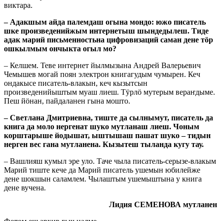
виктара.
– Адакшым айда палемдаш огына мондо: южо писатель
шке произведенийжым интернетыш шындедылеш. Тиде
адак марий письменностьна цифровизаций саман дене тӧр
ошкылмым ончыкта огыл мо?
– Келшем. Теве интернет йылмызына Андрей Валерьевич
Чемышев могай поян электрон книгагудым чумырен. Кеч
ондакысе писатель-влакын, кеч кызытсын
произведенийыштым муаш лиеш. Тӱрлӧ мутерым вераҥдыме.
Пеш йӧнан, пайдаланен гына мошто.
– Светлана Дмитриевна, тиште да сылнымут, писатель да
книга да моло нергенат шуко мутланаш лиеш. Чоным
корштарыше йодышат, ыштышаш пашат шуко – тидын
нерген вес гана мутланена. Кызытеш тыланда кугу тау.
– Вашлияш кумыл эре уло. Таче чыла писатель-серызе-влакым
Марий тиште кече да Марий писатель ушемын юбилейже
дене шокшын саламлем. Чылаштым ушемыштына у книга
дене вучена.
Лидия СЕМЕНОВА мутланен