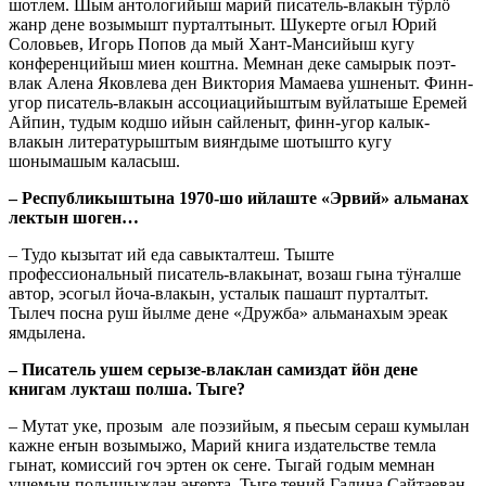
шотлем. Шым антологийыш марий писатель-влакын тӱрлӧ
жанр дене возымышт пурталтыныт. Шукерте огыл Юрий
Соловьев, Игорь Попов да мый Хант-Мансийыш кугу
конференцийыш миен коштна. Мемнан деке самырык поэт-
влак Алена Яковлева ден Виктория Мамаева ушненыт. Финн-
угор писатель-влакын ассоциацийыштым вуйлатыше Еремей
Айпин, тудым кодшо ийын сайленыт, финн-угор калык-
влакын литературыштым вияҥдыме шотышто кугу
шонымашым каласыш.
– Республикыштына 1970-шо ийлаште «Эрвий» альманах
лектын шоген…
– Тудо кызытат ий еда савыкталтеш. Тыште
профессиональный писатель-влакынат, возаш гына тӱҥалше
автор, эсогыл йоча-влакын, усталык пашашт пурталтыт.
Тылеч посна руш йылме дене «Дружба» альманахым эреак
ямдылена.
– Писатель ушем серызе-влаклан самиздат йӧн дене
книгам лукташ полша. Тыге?
– Мутат уке, прозым але поэзийым, я пьесым сераш кумылан
кажне еҥын возымыжо, Марий книга издательстве темла
гынат, комиссий гоч эртен ок сеҥе. Тыгай годым мемнан
ушемын полышыжлан эҥерта. Тыге тений Галина Сайтаеван,