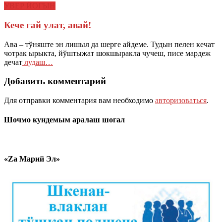
УВЕР ЙОГЫН
Кече гай улат, авай!
Ава – тўняште эн лишыл да шерге айдеме. Тудын пелен кечат
чотрак ырыкта, йўштыжат шокшыракла чучеш, писе мардеж
дечат
лудаш…
Добавить комментарий
Для отправки комментария вам необходимо
авторизоваться
.
Шочмо кундемым аралаш шогал
«Zа Марий Эл»