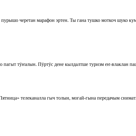
урышо черетан марафон эртен. Ты гана тушко моткоч шуко ку
 пагыт тӱҥалын. Пӱртӱс дене кылдалтше туризм еҥ-влаклан паш
ятница» телеканалла гыч толын, могай-гына передачым снима