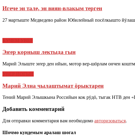
Игече эн тале, эн виян-влакым терген
27 мартыште Медведево район Юбилейный посёлкышто йӱлаш п
КУЧЕМ УВЕР
Эҥер корныш лектыда гын
Марий Элыште эҥер ден ийын, мотор вер-шӧрлам ончен коштмо
УВЕР ЙОГЫН
Марий Элна чылаштымат ӧрыктарен
Тений Марий Элышкына Российын кок рӱдӧ, тыгак НТВ ден «П
Добавить комментарий
Для отправки комментария вам необходимо
авторизоваться
.
Шочмо кундемым аралаш шогал