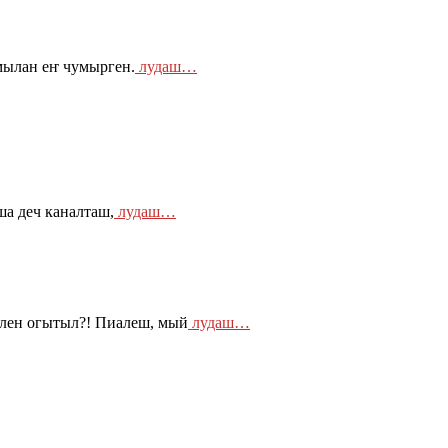
мылан еҥ чумырген.
лудаш…
а деч каналташ,
лудаш…
тлен огытыл?! Пиалеш, мый
лудаш…