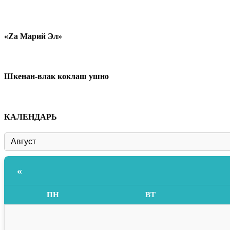
«Zа Марий Эл»
Шкенан-влак коклаш ушно
КАЛЕНДАРЬ
«
ПН
ВТ