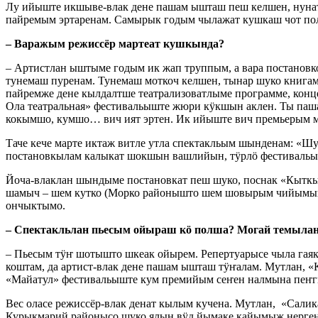
Лу ийыште икшыве-влак дене пашам ышташ пеш келшен, нун
пайремым эртаренам. Самырык годым чылажат кушкаш чот по
– Варажым режиссёр мартеат кушкында?
– Артистлан ыштыме годым ик жап труппым, а вара постан
тунемаш пуренам. Тунемаш моткоч келшен, тынар шуко книгам
пайремже дене кылдалтше театрализоватлыме программе, к
Ола театральная» фестивальыште жюри кӱкшын аклен. Ты па
кокымшо, кумшо… вич ият эртен. Ик ийыште вич премьерым мо
Таче кече марте иктаж витле утла спектакльым шынденам: «Шу
постановкылам калыкат шокшын вашлийын, тӱрлӧ фестивальы
Йоча-влаклан шындыме постановкат пеш шуко, поснак «Кыткы 
шамыч – шем кутко (Морко районышто шем шовырым чийымышт 
ончыктымо.
– Спектакльлан пьесым ойыраш кӧ полша?
Могай темылан
– Пьесым тӱҥ шотышто шкеак ойырем. Репертуарысе чыла гая
коштам, да артист-влак дене пашам ышташ тӱҥалам. Мутлан, 
«Майатул» фестивальыште кум премийым сеҥен налмына пеҥг
Вес оласе режиссёр-влак денат кылым кучена. Мутлан, «Сали
Курыкмарий районысо шуко ялын вӱд йымаке кайымыж нерген