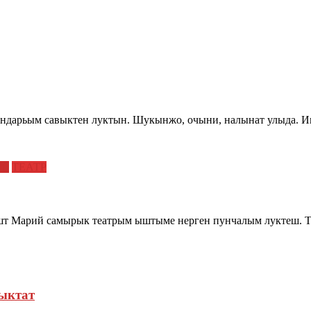
лендарьым савыктен луктын. Шукынжо, очыни, налынат улыда.
Ш
ТЕАТР
шт Марий самырык театрым ыштыме нерген пунчалым луктеш. 
ыктат