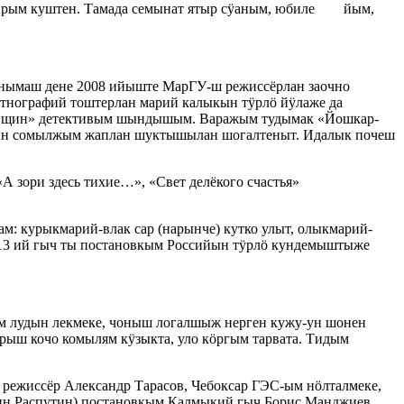
ырым куштен. Тамада семынат ятыр сӱаным, юбиле йым,
нымаш дене 2008 ийыште МарГУ-ш режиссёрлан заочно
этнографий тоштерлан марий калыкын тӱрлӧ йӱлаже да
женщин» детективым шындышым. Варажым тудымак «Йошкар-
ёрын сомылжым жаплан шуктышылан шогалтеныт. Идалык почеш
А зори здесь тихие…», «Свет делёкого счастья»
: курыкмарий-влак сар (нарынче) кутко улыт, олыкмарий-
013 ий гыч ты постановкым Российын тӱрлӧ кундемыштыже
м лудын лекмеке, чоныш логалшыж нерген кужу-ун шонен
рыш кочо комылям кӱзыкта, уло кӧргым тарвата. Тидым
 режиссёр Александр Тарасов, Чебоксар ГЭС-ым нӧлталмеке,
ин Распутин) постановкым Калмыкий гыч Борис Манджиев,