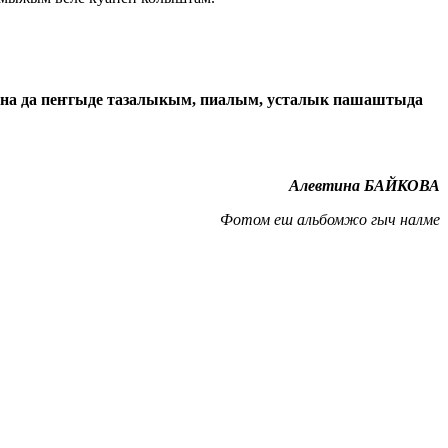
на да пеҥгыде тазалыкым, пиалым, усталык пашаштыда
Алевтина БАЙКОВА
Фотом еш альбомжо гыч налме