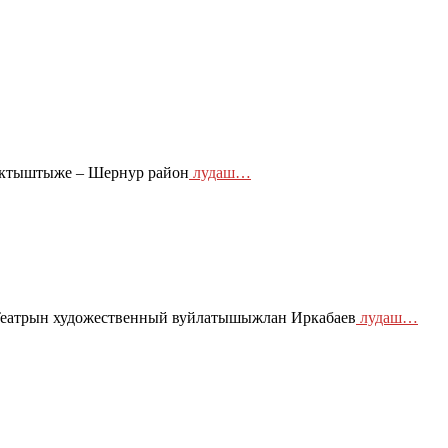
 Иктыштыже – Шернур район
лудаш…
Театрын художественный вуйлатышыжлан Иркабаев
лудаш…