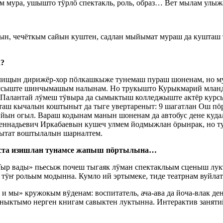
 мура, ушышто тӱрлӧ спектакль, роль, образ… Вет мылам улыж
ын, чечёткым сайын куштен, садлан мыйымат мураш да кушташ
а?
илищын дирижёр-хор пӧлкашкыже тунемаш пураш шоненам, но
ссыште шинчымашым налынам. Но трукышто Курыкмарий мланды
алантай лӱмеш тӱвыра да сымыктыш колледжыште актёр курсым
аш кычалын коштыныт да тыге увертареныт: 9 шагатлан Ош пӧр
йын огыл. Вараш кодынам манын шоненам да автобус дене куда
Геннадьевич Иркабаевын кушеч улмем йодмыжлан ӧрынрак, но т
зытат воштылалын шарналтем.
ста изишлан тунамсе жапыш пӧртылына…
ыр вады» пьесыж почеш тыгаяк лӱман спектакльым сценыш лук
, тӱҥ рольым модынна. Кумло ий эртымеке, тиде театрнам вуйл
мы» кружокым вӱденам: воспитатель, ача-ава да йоча-влак де
ныктымо нерген книгам савыктен луктынна. Интерактив заняти