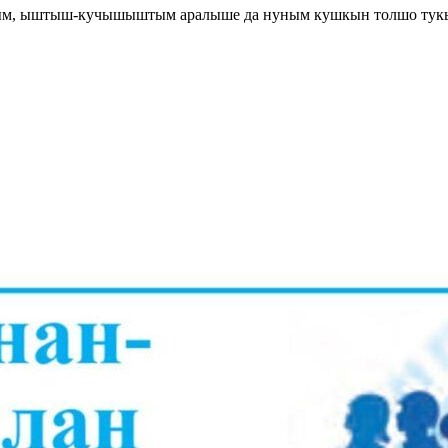
штым, ыштыш-кучышыштым аралыше да нуным кушкын толшо тук