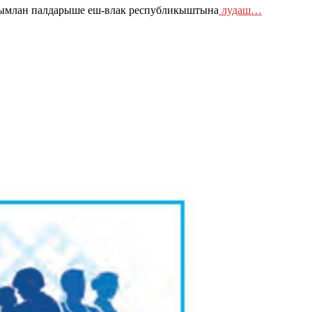
ымлан палдарыше еш-влак республикыштына
лудаш…