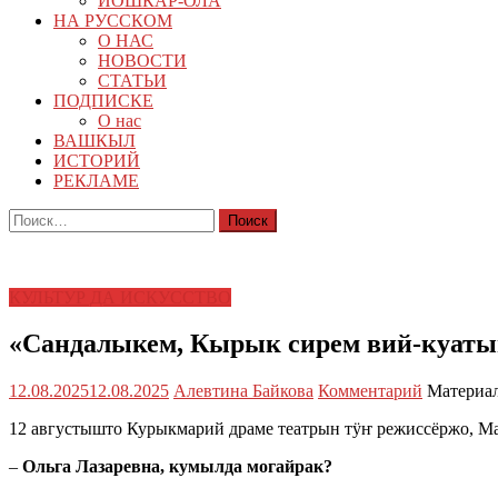
ЙОШКАР-ОЛА
НА РУССКОМ
О НАС
НОВОСТИ
СТАТЬИ
ПОДПИСКЕ
О нас
ВАШКЫЛ
ИСТОРИЙ
РЕКЛАМЕ
Найти:
КУЛЬТУР ДА ИСКУССТВО
«Сандалыкем, Кырык сирем вий-куаты
12.08.2025
12.08.2025
Алевтина Байкова
Комментарий
Материал
12 августышто Курыкмарий драме театрын тӱҥ режиссёржо, Ма
–
Ольга Лазаревна, кумылда могайрак?