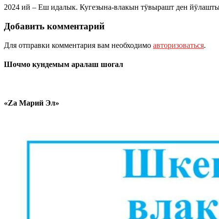
2024 ий – Еш идалык. Кугезына-влакын тӱвырашт ден йӱла
Добавить комментарий
Для отправки комментария вам необходимо
авторизоваться
.
Шочмо кундемым аралаш шогал
«Zа Марий Эл»