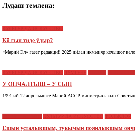
Лудаш темлена:
КУЛЬТУР ДА ИСКУССТВО
Кӧ гын тиде ӱдыр?
«Марий Эл» газет редакций 2025 ийлан икмыняр кечышот ка
КУЛЬТУР ДА ИСКУССТВО
ЛӰМГЕЧЕ
СТАТЬИ
СЫМЫКТЫ
У ОНЧАЛТЫШ – У СЫН
1991 ий 12 апрельыште Марий АССР министр-влакын Советы
ЕШ ДА ИКШЫВЕ
КУЛЬТУР ДА ИСКУССТВО
ФОЛЬКЛОР
Ешын усталыкшым, тукымын поянлыкшым онч