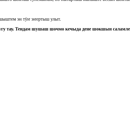
шыштем эн тӱҥ эҥертыш улыт.
гу тау. Тендам шушаш шочмо кечыда дене шокшын саламле