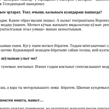
ав Голодницкий шынденыт.
ым эртарат. Теат, очыни, калыкым куандараш вашкеда?
одам. Кажне образ мылам лишыл. А кызыт театрыштына Вороне
 модаш ӱшанен. Моткоч кӱчык жапыште ямдылалташ кӱлын: реп
 куштылгыжак огыл улмаш» манын шоналтышым.
окымшо ешем. Кугу ешем моткоч йӧратем. Тидым мӧҥгыштемат с
, шочмо Курыкмарий мландем йӧратыме сайын полша, вий-куат
ык шӱлышан улыт мо?
о тунемын лектыныт. Изишт годым коктынат спектакльыште мод
ш, а вара ты моторлыкышто лияш йӧратем. Шкенан кундемысе с
 шоктен мошта, маныт…
колышто шокташ тунемынам, но пытартыш жапыште весын шокт