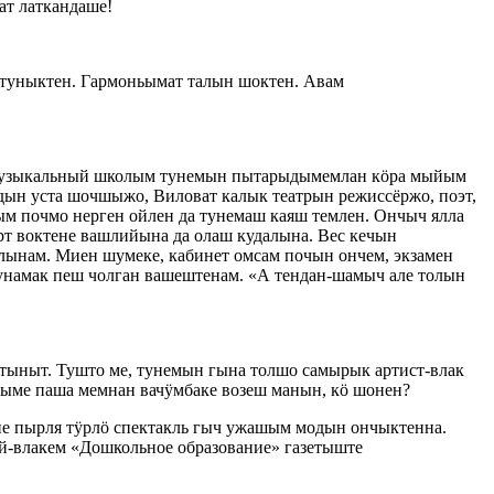
ат латкандаше!
 туныктен. Гармоньымат талын шоктен. Авам
 музыкальный школым тунемын пытарыдымемлан кӧра мыйым
н уста шочшыжо, Виловат калык театрын режиссёржо, поэт,
 почмо нерген ойлен да тунемаш каяш темлен. Ончыч ялла
т воктене вашлийына да олаш кудалына. Вес кечын
лынам. Миен шумеке, кабинет омсам почын ончем, экзамен
унамак пеш чолган вашештенам. «А тендан-шамыч але толын
тыныт. Тушто ме, тунемын гына толшо самырык артист-влак
атыме паша мемнан вачӱмбаке возеш манын, кӧ шонен?
не пырля тӱрлӧ спектакль гыч ужашым модын ончыктенна.
й-влакем «Дошкольное образование» газетыште