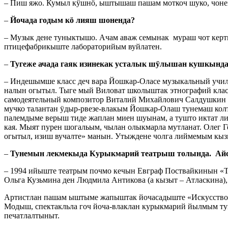
– Пиш яжо. Кумыл кӱшнӧ, ыштышаш пашам моткоч шуко, чонем
–
Йочада годым кӧ лияш шоненда?
– Музык дене туныктышо. Ачам аваж семынак мураш чот керт
птицефабрикыште лабораторийым вуйлатен.
–
Тугеже ачада гаяк изинекак усталык шӱлышан кушкынд
– Индешымше класс деч вара Йошкар-Оласе музыкальный уч
налын огытыл. Тыге мый Виловат школыштак этнографий кла
самодеятельный композитор Виталий Михайлович Салдушкин П
мучко талантан ӱдыр-рвезе-влакым Йошкар-Олаш тунемаш колт
палемдыме верыш тиде жаплан миен шуынам, а тушто иктат ли
кая. Мыят пурен шогальым, чылан олыкмарла мутланат. Олег 
огытыл, изиш вучалте» манын. Утыждене чолга лиймемым кы
–
Тунемын лекмекыда Курыкмарий театрыш толында. Ай
– 1994 ийыште театрым почмо кечын Евграф Поствайкинын «Т
Ольга Кузьмина ден Людмила Антикова (а кызыт – Атласкина)
Артистлан пашам ыштыме жапыштак йочасадыште «Искусство и 
Модыш, спектакльла гоч йоча-влаклан курыкмарий йылмым ту
печатлалтыныт.