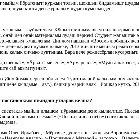
ат мыйым йӧратеныт: куржын толын, шокшын ӧндалмышт шулд
лшен, шуко книга ден журналым лудаш кумылаҥден.
овко ужашым вуйлатенам. Кӱшыл шинчымашым налаш кӱлмӧ шо
, оҥай деч оҥай материалым лудаш пернен! Студент жапыштак 
онцерт-влакым ямдыленам. Диплом пашалан «Восемь любящих 
шам дене лауреат лӱмым налмеке, 2013 ийыште мыйым режисс
нь калык ончыко луктынам. Вара веле режиссёрлан кусареныт.
до шешкӹ», «Ӓрвӓтӹ меленӓ», «Армарывлä», «Мӱӓн ӓль качы», «
ште сай акым пуэныт.
сӱӓн» йомак нерген ойлынем. Тушто марий калыкым ончыктенам
дене кылдыме – авт.), башкир марий-влак – йошкар кутко. 2
 постановкым шындаш утларак келша?
к спектакль мыйын илышем, пӱрымашем дене кылдалтше. Пьесы
«Кловой пӹлгомын семжӹ» («Песни синего неба») спектакль лога
ыдемда.
кам» Олег Иркабаев, «Мёртвые души» спектакльым Воронеж гыч
 «Цеверӹн Ӓвӓсир» («Прощание с Матёрой», авторжо – Валент