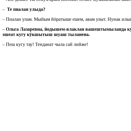
–
Те пиалан улыда?
– Пиалан улам. Мыйым йӧратыше ешем, авам улыт. Нунак илы
–
Ольга Лазаревна, йодышем-влаклан вашештымыланда ку
эшеат кугу кӱкшытыш шуаш тыланена.
– Пеш кугу тау! Тенданат чыла сай лийже!