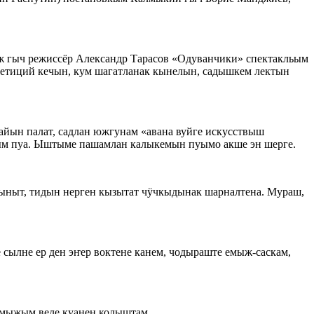
ж гыч режиссёр Александр Тарасов «Одуванчики» спектакльым
етиций кечын, кум шагатланак кынелын, садышкем лектын
айын палат, садлан южгунам «авана вуйге искусствыш
ым пуа. Ыштыме пашамлан калыкемын пуымо акше эн шерге.
ыныт, тидын нерген кызытат чӱчкыдынак шарналтена. Мураш,
ылне ер ден эҥер воктене канем, чодыраште емыж-саскам,
ымыжым веле куанен колыштам.