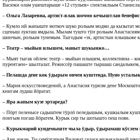
Васюки олам ушештарыше «12 стульев» спектакльым Станисл
–
Ольга Лазаревна, артист-влак шочмо кечыштлан бенефис
– Кумло ий жапыште моткоч шуко рольым модмо да кызытат м
сценыш лукташ ямдыла. Мылам тушто тӱҥ рольым Анастасиям
шинчын, рольым тунемым. Тыгодым «эх, артистын илышыже
– Театр – мыйын илышем, маныт шукынжо…
– Мыят тыгак ойлем: театр – мыйын илышем, коллективна – к
пуреҥгаен» шылталат. Режиссёр пашаште тыршаш сандалыкем
– Пелашда дене кок ӱдырым ончен куштенда. Нуно устал
–
Мария искусствоведений, а Анастасия туризм дене Москошт
книгам лудаш йӧратат.
– Яра жапым кузе эртареда?
– Пӧрт пеленысе садыштем тӱрлӧ пеледышым, кушкылым кушта
поҥгым погаш йӧратем. Курык сир ты шотышто пеш поян.
–
Курыкмарий кундемыште чыла ӱдыр, ӱдырамаш кӱслем
– Ане докан. Ты семӱзгарым Виловат селасе музыкальный ш