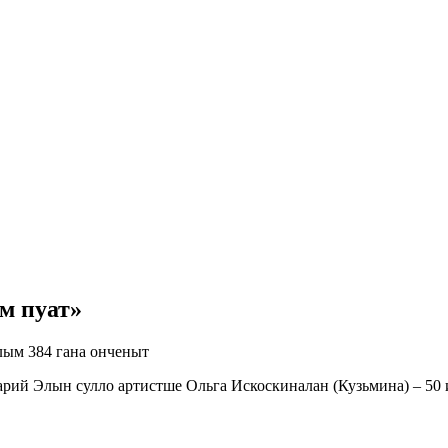
м пуат»
ым 384 гана онченыт
рий Элын сулло артистше Ольга Искоскиналан (Кузьмина) – 50 