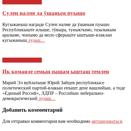
МАРИЙ ЭЛ : ТАЧЕ
Сулен налме да ӱшаным пуышо
Кугыжаныш награде Сулен налме да ӱшаным пуышо
Республикыште илыше, тӱвыра, туныктымо, тазалыкым
аралыме, чоҥымо да моло сферыште ыштыше-влаклан
кугыжаныш
лудаш…
МАРИЙ ЭЛ : ТАЧЕ
Ик команде семын пашам ышташ темлен
Марий Эл вуйлатыше Юрий Зайцев республикысе
политический партий-влакын еҥышт дене вашлийын, а тиде
«Единый Россий», ЛДПР – Российын либерально-
демократический
лудаш…
Добавить комментарий
Для отправки комментария вам необходимо
авторизоваться
.