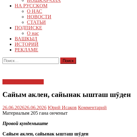
ЙОШКАР-ОЛА
НА РУССКОМ
О НАС
НОВОСТИ
СТАТЬИ
ПОДПИСКЕ
О нас
ВАШКЫЛ
ИСТОРИЙ
РЕКЛАМЕ
Найти:
МАРИЙ ЭЛ : ТАЧЕ
Сайым аклен, сайынак ышташ шӱден
26.06.2026
26.06.2026
Юрий Исаков
Комментарий
Материалым 205 гана онченыт
Провой кундемыште
Сайым аклен, сайынак ышташ шӱден