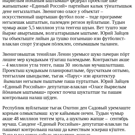
йырвелым йӧнаным ыштымаш» федерал проектше шке
жапыштыже «Единый Россий» партийын калык тӱҥалтышыж
дене негызлалтын. Звенигово оласе у объектат –
искусственный шартышан футбол поле – тиде программе
негызешак ышталтын, палемден регион вуйлатыше. Тудын
чумыр акше 5,5 миллион утла теҥгеш шуын. Вет тушто эше
йырже авыртышым, волгалтарышым ыштыме. Юрий Зайцев
ты объектыште лийын да тушко погынышо изи футболист-
влаклан спорт ӱзгарым пӧлеклен, сеҥымашым тыланен.
Звениговыштак тенийлан Ленин уремысе шуко пачеран пӧрт
лишне мер кумдыкым тӱзаташ палемдыме. Контрактын акше
– 4 миллион утла теҥге, паша 30 июльлан мучашлалтшаш.
Проектыш кумдыкым планироватлыме, брусчаткым оптымо,
теҥгыллам шындылме, тыгак «Парус» изи архитектур
йымалан негызым пыштыме паша пурталтын. Юрий Зайцев
«Единый Российын» депутатше-влаклан «Оласе йырвелым
йӧнаным ыштымаш» проект почеш шукталтше ты пашам
контрольыш налаш шӱден.
Республик вуйлатыше тыгак Охотин ден Садовый уремлаште
корным олмыктымаш кузе кайымым ончен. Тудын чумыр
акше 48 миллион теҥгем эрта, а шуктымо жапше – сентябрь
мучаш. Сандене «Единый Российын» депутатше-влаклан ты
пашамат контрольыш налаш да качествым эскераш кӱштен.
Тыге гына корно сайын аралалтеш, манын.