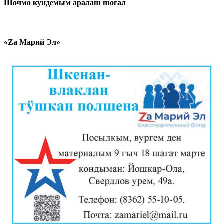
Шочмо кундемым аралаш шогал
«Zа Марий Эл»