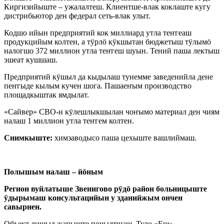
Киргизийыште – ужалалтеш. Клиентше-влак коклаште кугу
дистрибьютор ден федерал сеть-влак улыт.
Кодшо ийын предприятий кок миллиард утла теҥгеаш
продукцийым колтен, а тӱрлӧ кӱкшытан бюджетыш тӱлымӧ
налогшо 372 миллион утла теҥгеш шуын. Тений паша лектыш
эшеат кушшаш.
Предприятий кӱшыл да кыдылаш тунемме заведенийла дене
пеҥгыде кылым кучен шога. Пашаеҥым производство
площадкыштак ямдылат.
«Сайвер» СВО-н кӱлешлыкшылан чоҥымо материал ден чиям
налаш 1 миллион утла теҥгем колтен.
Снимкыште:
химзаводысо паша цехыште вашлиймаш.
Полышым налаш – йӧным
Регион вуйлатыше Звенигово рӱдӧ район больницыште
ӱдырымаш консультацийын у зданийжым ончен
савырнен.
Объект лишыл жапыште почылтшаш. Тудо «Еш»