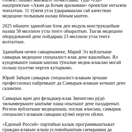
нацпроектын «Авам да йочам аралымаш» проектше негызеш
чоҥалтын. 11 тӱжем утла ӱдырамашлан сай качестван
медицине полышым налаш йӧным ыштен.
2025 ийыште зданийлан блок ден модуль конструкцийым
налаш 58 миллион утла теҥге ойыралтын. Тыгак медицине
оборудований дене пойдараш 23 миллион утла теҥге
колталтын.
Зданийым ончен савырнымеке, Марий Эл вуйлатыше
самырык медицине специалист-влак дене вашлийын. Ял
кундемыште пашам ышташ тӱҥалше медик-влаклан могай
полыш пуалтме нерген кутырымо.
Юрий Зайцев самырык специалист-влакым эртыше
профессионал пайремышт да Самырык-влакын кечышт дене
саламлен.
Самырык врач ден фельдшер-влак Звенигово рӱдӧ
эмлымверыште ыштыме паша опытышт дене палдареныт.
Регион вуйлатыше медициныш, поснак ялысыш, самырык
специалист-влакым савыраш кӱлмӧ нерген ойлен.
«Единый Россий» партийын калык программыштыжат
граждан-влакын илыш условийыштым саемдымаш да