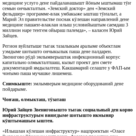
медицине услуго дене пайдаланашышт йӧным ыштымаш тӱҥ
семын ончыкталтын. «Земский доктор» ден «Земский
фельдшер» программе-влак умбакыже ышташ тӱҥалыт, а
Марий Эл правительстве поснак кӱлешан направлений дене
медицине пашаеҥ-влаклан илыш условийыштым саемдаш 3
миллион наре теҥгем ойыраш палемда», – каласен Юрий
Зайцев.
Регион вуйлатыше тыгак тазалыкым аралыме объектлам
уэмдыме шотышто ончыкылык паша дене палдарен.
Звенигово рӱдӧ эмлымверыштак инфекционный корпус
капитально олмыкталтшаш, кызыт проект ден смете
документаций ямдылалтеш. Какшамарий селаште у ФАП-ым
чоҥымо паша мучашке лишемеш.
Снимкыште:
эмлымверым медицине оборудований дене
пойдарыме.
Чоҥаш, олмыкташ, тӱзаташ
Юрий Зайцев Звениговышто тыгак социальный ден корно
инфраструктурым вияҥдыме шотышто икмыняр
кӱштымашым ыштен.
«Илышлан кӱлешан инфраструктур» нацпроектын «Оласе