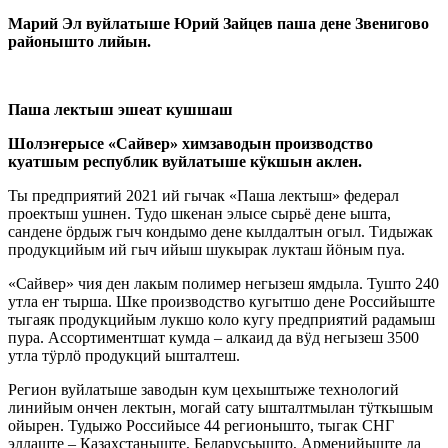
Марий Эл вуйлатыше Юрий Зайцев паша дене Звенигово
районышто лийын.
Паша лектыш эшеат кушшаш
Шолэҥерысе «Сайвер» химзаводын производство
куатшым республик вуйлатыше кӱкшын аклен.
Ты предприятий 2021 ий гычак «Паша лектыш» федерал
проектыш ушнен. Тудо шкенан элысе сырьё дене ышта,
сандене ӧрдыж гыч кондымо дене кылдалтын огыл. Тидыжак
продукцийым ий гыч ийыш шукырак лукташ йӧным пуа.
«Сайвер» чия ден лакым полимер негызеш ямдыла. Тушто 240
утла еҥ тырша. Шке производство кугытшо дене Российыште
тыгаяк продукцийым лукшо коло кугу предприятий радамыш
пура. Ассортиментшат кумда – алкаид да вӱд негызеш 3500
утла тӱрлӧ продукций ышталтеш.
Регион вуйлатыше заводын кум цехыштыже технологий
линийым ончен лектын, могай сату ышталтмылан тӱткышым
ойырен. Тудыжо Российысе 44 регионышто, тыгак СНГ
эллаште – Казахстаныште, Беларусьышто, Арменийыште да