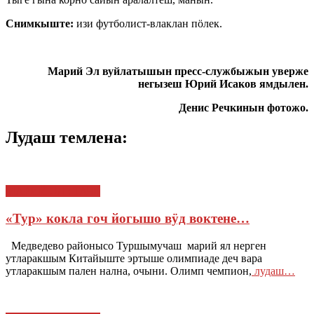
Снимкыште:
изи футболист-влаклан пӧлек.
Марий Эл вуйлатышын пресс-службыжын уверже
негызеш Юрий Исаков ямдылен.
Денис Речкинын фотожо.
Лудаш темлена:
МАРИЙ ЭЛ : ТАЧЕ
«Тур» кокла гоч йогышо вӱд воктене…
Медведево районысо Туршымучаш марий ял нерген
утларакшым Китайыште эртыше олимпиаде деч вара
утларакшым пален нална, очыни. Олимп чемпион,
лудаш…