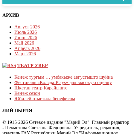
АРХИВ
Август 2026
Июль 2026
Июнь 2026
Май 2026
Апрель 2026
Март 2026
ТЕАТР УВЕР
Кеҥеж тургым … умбакыже августышто шуйна
Фестиваль «Коляда-Plays» дал высокую оценку
Шкетан театр Карайыште
Кеҥеж сезон
Юбилей отметила бенефисом
ЛИЙ ПЫРЛЯ
© 1915-2026 Сетевое издание "Марий Эл". Главный редактор
- Пехметова Светлана Федоровна. Учредитель, редакция,
издатель ГАУ Республики Марий Эл "Информационное