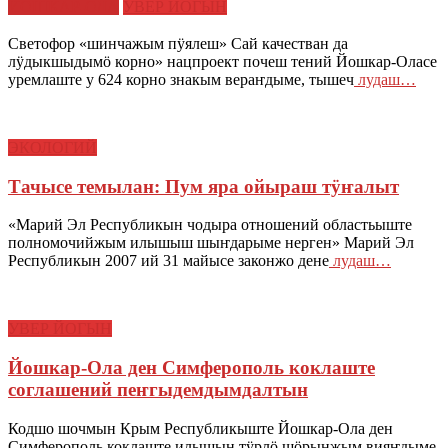
ЙОШКАР-ОЛА
УВЕР ЙОГЫН
Светофор «шинчажым пӱялеш» Сай качестван да
лӱдыкшыдымӧ корно» нацпроект почеш тений Йошкар-Оласе
уремлаште у 624 корно знакым вераҥдыме, тышеч
лудаш…
ЭКОЛОГИЙ
Тачысе темылан: Пум яра ойыраш тӱҥалыт
«Марий Эл Республикын чодыра отношений областьыште
полномочийжым илышыш шыҥдарыме нерген» Марий Эл
Республикын 2007 ий 31 майысе законжо дене
лудаш…
УВЕР ЙОГЫН
Йошкар-Ола ден Симферополь коклаште
соглашений пеҥгыдемдымдалтын
Кодшо шочмын Крым Республикыште Йошкар-Ола ден
Симферополь коклаште илышын тӱрлӧ шӧрынжым вияҥдыме