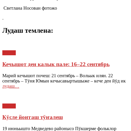
Светлана Носован фотожо
.
Лудаш темлена:
ЙӰЛА
Кечышот ден калык пале: 16–22 сентябрь
Марий кечышот почеш: 21 сентябрь – Вольык илян. 22
сентябрь – Тӱня Юмын кечысавыртышыже – кече ден йӱд ик
лудаш…
ЙӰЛА
Кӱсле йоҥгаш тӱҥалеш
19 июньышто Медведево районысо Пӱкшерме фольклор