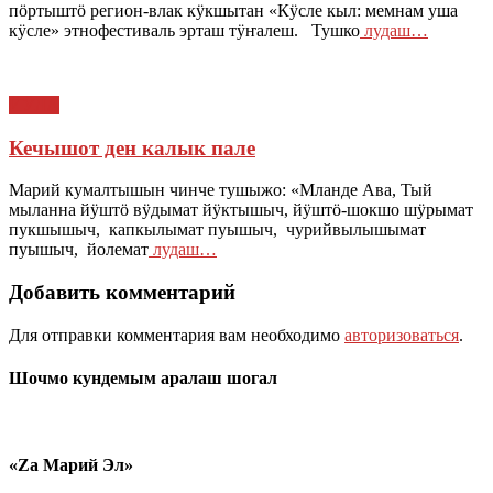
пӧртыштӧ регион-влак кӱкшытан «Кӱсле кыл: мемнам уша
кӱсле» этнофестиваль эрташ тӱҥалеш. Тушко
лудаш…
ЙӰЛА
Кечышот ден калык пале
Марий кумалтышын чинче тушыжо: «Мланде Ава, Тый
мыланна йӱштӧ вӱдымат йӱктышыч, йӱштӧ-шокшо шӱрымат
пукшышыч, капкылымат пуышыч, чурийвылышымат
пуышыч, йолемат
лудаш…
Добавить комментарий
Для отправки комментария вам необходимо
авторизоваться
.
Шочмо кундемым аралаш шогал
«Zа Марий Эл»