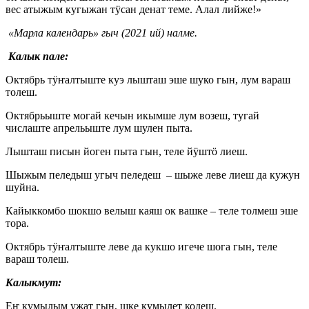
вес атыжым кугыжан тӱсан денат теме. Алал лийже!»
«Марла календарь» гыч (2021 ий) налме.
Калык пале:
Октябрь тӱҥалтыште куэ лышташ эше шуко гын, лум вараш
толеш.
Октябрьыште могай кечын икымше лум возеш, тугай
числаште апрельыште лум шулен пыта.
Лышташ писын йоген пыта гын, теле йӱштӧ лиеш.
Шыжым пеледыш угыч пеледеш – шыже леве лиеш да кужун
шуйна.
Кайыккомбо шокшо велыш каяш ок вашке – теле толмеш эше
тора.
Октябрь тӱҥалтыште леве да кукшо игече шога гын, теле
вараш толеш.
Калыкмут:
Еҥ кумылым ужат гын, шке кумылет кодеш.