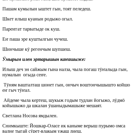
Пашам кумылын ыштет гын, тоят пеледеш.
Шкет илыш куанын родыжо огыл.
Пареҥгат тарватыде ок куш.
Еҥ паша эре куштылгын чучеш.
Шинчыше кӱ регенчым шупшеш.
Ӱмырым илен эртарышын каҥашыже:
Илыш деч эн сайжым гына налза, чыла погаш тӱҥалыда гын,
нумалын огыда сеҥе.
Тӱням вашталташ шонет гын, ончыч воштончышышто койшо
еҥ гыч тӱҥал.
Айдеме чыла кертеш, шукыж годым тудлан йогыжо, лӱдмӧ
койышыжо да шкалан ӱшаныдымашыже мешаят.
Светлана Носова ямдылен.
Снимкыште: Йошкар-Оласе ик каныме верыш пурымо омса
валне тыгай сӱрет-влакым ужаш лиеш.