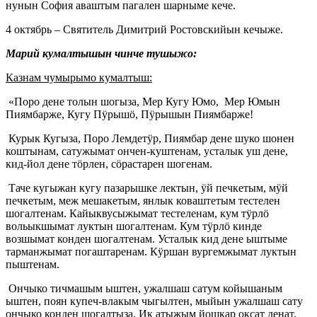
нунын София аваштым пагален шарныме кече.
4 октябрь – Святитель Димитрий Ростовскийын кечыже.
Марий кумалтышын чинче тушыжо:
Казнам чумырымо кумалтыш:
«Поро дене толын шогыза, Мер Кугу Юмо, Мер Юмын
Пиямбарже, Кугу Пӱрышӧ, Пӱрышын Пиямбарже!
Курык Кугыза, Поро Лемдетӱр, Пиямбар дене шуко шонен
коштынам, сатужымат ончен-куштенам, усталык уш дене,
кид-йол дене тӧрлен, сӧрастарен шогенам.
Таче кугыжан кугу пазарышке лектын, ӱй печкетым, мӱй
печкетым, меж мешакетым, янлык коваштетым тестелен
шогалтенам. Кайыквусыжымат тестеленам, кум тӱрлӧ
вольыкшымат луктын шогалтенам. Кум тӱрлӧ кинде
возшымат конден шогалтенам. Усталык кид дене ыштыме
тарманжымат погаштаренам. Кӱршан вургемжымат луктын
пыштенам.
Ончыко тичмашым ыштен, ужалшаш сатум койышаным
ыштен, поян купеч-влакым чыгылтен, мыйын ужалшаш сату
ончыко конден шогалтыза. Ик атыжым йошкар оксат денат,