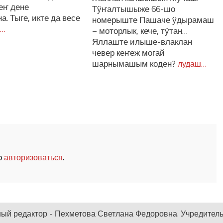
еҥ дене
Тӱҥалтышыже 66-шо
. Тыге, икте да весе
номерыште Пашаче ӱдырамаш
ш…
– моторлык, кече, тӱтан…
Яллаште илыше-влаклан
чевер кеҥеж могай
шарнымашым коден?
лудаш…
о
.
авторизоваться
ный редактор - Пехметова Светлана Федоровна. Учредитель