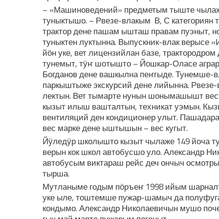
– «Машиноведений» предметым тыште чылаже 
туныктышо. – Рвезе-влакым В, С категориян 
трактор дене пашам ышташ правам пуэныт, н
туныктен луктынна. Выпускник-влак верысе 
йӧн уке, вет лицензийлан базе, трактородром 
тунемыт, тӱҥ шотышто – Йошкар-Оласе агра
Богданов дене вашкылна пеҥгыде. Тунемше-в
паркыштыже экскурсий дене лийынна. Рвезе
лектын. Вет тымарте нунын шонымашышт вест
кызыт илыш вашталтын, техникат уэмын. Кыз
вентиляций ден кондиционер улыт. Пашадарат
вес марке дене ыштышын – вес кугыт.
Йӱледӱр школышто кызыт чылаже 149 йоча т
верын кок школ автобусшо уло. Александр Н
автобусым виктараш рейс деч ончыч осмотры
тырша.
Мутланыме годым пӧръеҥ 1998 ийым шарналт
уке ыле, тоштемше пужар-шамыч да полуфуга
кондымо. Александр Николаевичын мушо почеш