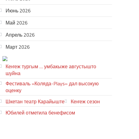
Июнь 2026
Май 2026
Апрель 2026
Март 2026
ТЕАТР УВЕР
Кеҥеж тургым … умбакыже августышто
шуйна
Фестиваль «Коляда-Plays» дал высокую
оценку
Шкетан театр Карайыште
Кеҥеж сезон
Юбилей отметила бенефисом
ЛИЙ ПЫРЛЯ