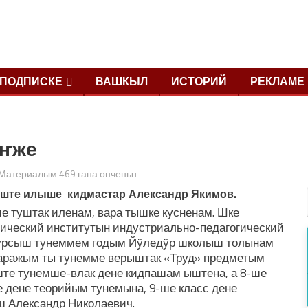
ПОДПИСКЕ
ВАШКЫЛ
ИСТОРИЙ
РЕКЛАМЕ
еҥже
Материалым 469 гана онченыт
ыште илыше кидмастар Александр Якимов.
 туштак иленам, вара тышке кусненам. Шке
ический институтын индустриально-педагогический
урсыш тунеммем годым Йӱледӱр школыш толынам
варажым ты тунемме верыштак «Труд» предметым
ште тунемше-влак дене кидпашам ыштена, а 8-ше
 дене теорийым тунемына, 9-ше класс дене
ш Александр Николаевич.