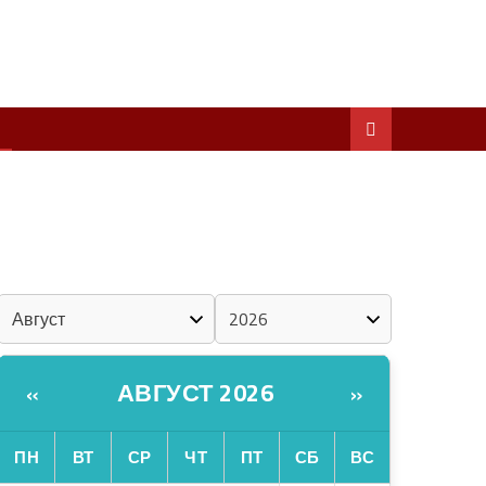
ШКЕНАН КОКЛАШ УШНО
ШОЧМО КУНДЕМЫМ АРАЛАШ ШОГАЛ
«ZА МАРИЙ ЭЛ»
ШКЕНАН-ВЛАК КОКЛАШ УШНО
КАЛЕНДАРЬ
АВГУСТ 2026
«
»
ПН
ВТ
СР
ЧТ
ПТ
СБ
ВС