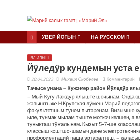
УВЕР ЙОГЫН
НА РУССКОМ
ЯЛ ИЛЫШ
Йӱледӱр кундемын уста 
28.04.2023
Михаил Скобелев
Комментарий
Тачысе унана – Кужэҥер район Йӱледӱр ял
– Мый Кугу Лаждӱр ялыште шочынам. Ондакше
жапыштыже Н.Крупская лӱмеш Марий педагог
факультетшым тунем пытаренам. Визымше к
ыле, тунмак мылам тыште моткоч келшен, а 
туныкташ тӱҥалынам. Кызыт 5-7-ше классла
классыш коштшо-шамыч дене электротехнике
профориентаций паша эртаралтеш, – каласы