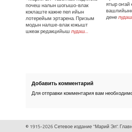
ятыр оҥай 
почеш налын шогышо-влак
вашлийынна
коклаште кажне пел ийын
дене
луда
лотерейым эртарена. Призым
модын налше-влак южышт
шкеак редакцийыш
лудаш…
Добавить комментарий
Для отправки комментария вам необходим
© 1915-2026 Сетевое издание "Марий Эл". Глав