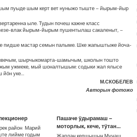
м пуыде шым керт вет нуныжо тыште – йырым-йыр
ертаренна ыле. Тудын почеш кажне класс
езе-влак йырым-йырым пушеҥгылаш сакаленыт, –
не пидше мастар семын палыме. Шке жапыштыже йоча-
дывечым, шырчыкомарта-шамычым, школын тошто
оржым ужмеке, мый шоналтышым: содыки жал ялысе
ш йӧн уке…
М.СКОБЕЛЕВ
Авторын
фотожо
лекционер
Пашаче ӱдырамаш –
моторлык, кече, тӱтан…
ек район Марий
ште лийме годым
Жаплан келшышын Мучаш.