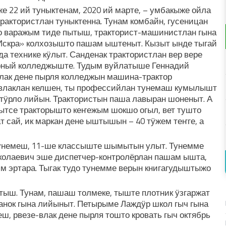
22 ий туныктенам, 2020 ий марте, – умбакыже ойла
трактористлан туныктенна. Тунам комбайн, гусеницан
о варажым тиде пытыш, тракторист-машинистлан гына
«Искра» колхозышто пашам ыштеныт. Кызыт ынде тыгай
да технике кӱлыт. Санденак трактористлан вер вере
рный колледжыште. Тудым вуйлатыше Геннадий
лак дене пырля колледжын машина-трактор
-влаклан келшен, ты профессийлан тунемаш кумылышт
ӱрло лийын. Трактористын паша лавыран шоненыт. А
ытсе тракторышто кеҥежым шокшо огыл, вет тушто
 сай, ик маркан дене ыштышын – 40 тӱжем теҥге, а
унемеш, 11-ше классыште шымытын улыт. Тунемме
иколаевич эше диспетчер-контролёрлан пашам ышта,
м эртара. Тыгак тудо тунемме верын книгагудыштыжо
ыш. Тунам, пашаш толмеке, тыште плотник ӱзгаржат
нок гына лийыныт. Петырыме Лаждӱр школ гыч гына
, рвезе-влак дене пырля тошто кровать гыч октябрь