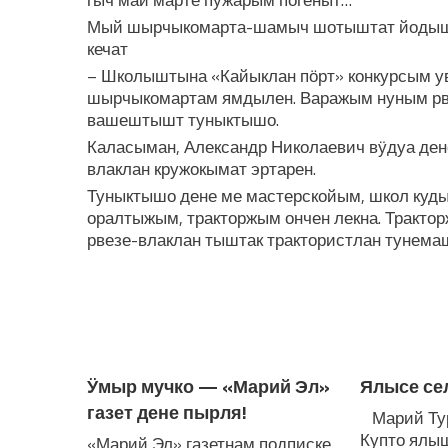
гыч май марте пужарым погеныт…
Мый шырчыкомарта-шамыч шотыштат йодышы
кечат
– Школыштына «Кайыклан пӧрт» конкурсым ув
шырчыкомартам ямдылен. Варажым нуным рв
вашештышт туныктышо.
Каласыман, Александр Николаевич вӱдуа де
влаклан кружокымат эртарен.
Туныктышо дене ме мастерскойым, школ ку
оралтыжым, тракторжым ончен лекна. Тракт
рвезе-влаклан тыштак трактористлан тунема
ЛУДАШ ТЕМЛЕНА:
Ӱмыр мучко — «Марий Эл»
Ялысе се
газет дене пырля!
Марий Тур
Купто ялы
«Марий Эл» газетнам подписке