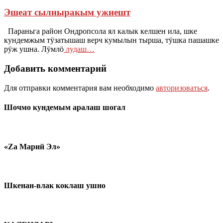
Эшеат сылныракым ужнешт
Параньга район Ондропсола ял калык келшен ила, шке
кундемжым тӱзатышаш верч кумылын тырша, тӱшка пашашке
рӱж ушна. Лӱмлӧ
лудаш…
Добавить комментарий
Для отправки комментария вам необходимо
авторизоваться
.
Шочмо кундемым аралаш шогал
«Zа Марий Эл»
Шкенан-влак коклаш ушно