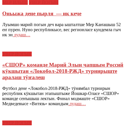
МЕР ИЛЫШ
УВЕР ЙОГЫН
Оньыжа дене пырля — ик кече
Луымшо марий погын деч вара ышталтше Мер Каҥашыш 52
еҥ пурен. Нуно республикысе, вес регионласе кундемла гыч
ик эн
лудаш…
УВЕР ЙОГЫН
«СШОР» команде Марий Элын чапшым Россий
кӱкшытан «Локобол-2018-РЖД» турнирыште
аралаш тӱҥалеш
Футбол дене «Локобол-2018-РЖД» тӱнямбал турнирын
республик кӱкшытан этапыштыже Йошкар-Оласе «СШОР»
команде сеҥышыш лектын. Финал модмаште «СШОР»
Медведевысе «Витязь» командым
лудаш…
УВЕР ЙОГЫН