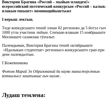
Виктория Брагина «Россий – мыйын мландем!»
всероссийский поэтический конкурсын «Россий – калык-
влакын ешышт» номинацийыштыже
I верыш лектын.
Тиде конкурсышто тений элнан 82 регионжо да 5 йотэл гыч
1000 утла участник лийын. Сеҥыше-влакым 15 ноябрьыште
Москваште саламлаш тӱҥалыт.
Палемдыман, Виктория Брагина тений октябрьыште
«Идалыкын студентше» регионысо конкурсышто гран-при
дене палемдалтын.
Г.Кожевникова
Фотом Марий Эл Образований да науко министерствын
воткылысе лаштыкше гыч налме
.
Лудаш темлена: