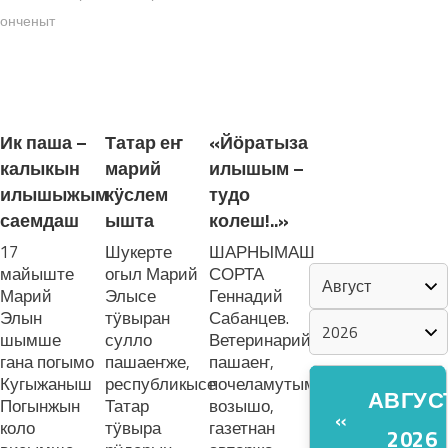
онченыт
«ZА МАРИЙ
ЭЛ»
ЛУДАШ ТЕМЛЕНА:
ШКЕНАН-
Ик паша –
Татар еҥ
«Йӧратыза
ВЛАК
калыкын
марий
илышым –
КОКЛАШ
УШНО
илышыжым
кӱслем
тудо
саемдаш
ышта
колеш!..»
КАЛЕНДАРЬ
17
Шукерте
ШАРНЫМАШ
майыште
огыл Марий
СОРТА
Марий
Элысе
Геннадий
Элын
тӱвыран
Сабанцев.
шымше
сулло
Ветеринарий
гана погымо
пашаеҥже,
пашаеҥ,
Кугыжаныш
республикысе
почеламутым
АВГУС
Погынжын
Татар
возышо,
«
коло
тӱвыра
газетнан
2026