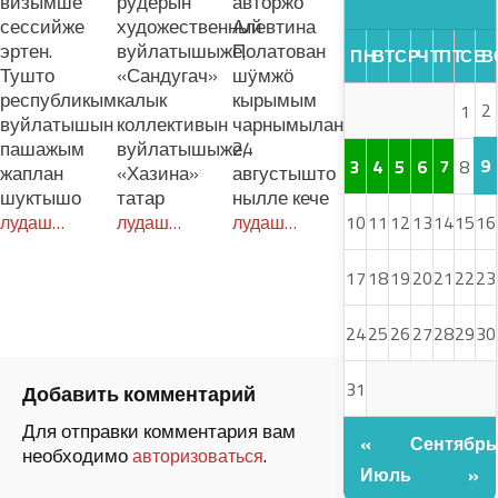
визымше
рӱдерын
авторжо
сессийже
художественный
Алевтина
эртен.
вуйлатышыже,
Полатован
ПН
ВТ
СР
ЧТ
ПТ
СБ
В
Тушто
«Сандугач»
шӱмжӧ
республикым
калык
кырымым
2
1
вуйлатышын
коллективын
чарнымылан
пашажым
вуйлатышыже,
24
9
3
4
5
6
7
8
жаплан
«Хазина»
августышто
шуктышо
татар
нылле кече
10
11
12
13
14
15
16
лудаш…
лудаш…
лудаш…
17
18
19
20
21
22
23
24
25
26
27
28
29
30
31
Добавить комментарий
Для отправки комментария вам
«
Сентябрь
необходимо
.
авторизоваться
Июль
»