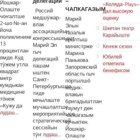
делегаций
–
Йошкар-
«Коляда-Plays»
ЧАПКАГАЗЫМ
Олаште
Россий
дал высокую
чоҥалтше
медшӱжар-
оценку
Марий
2-шо №-ан
влак
Элын
Шкетан театр
йоча
ассоциацийын
тазалык
Карайыште
поликлинике
конгрессышкышт
аралтыш
13
Марий Эл
министрже
Кеҥеж сезон
процентлан
гыч
Марина
Юбилей
ямде. Куд
делегаций
Панькова
отметила
тӱжем утла
пашам
Запорожский
бенефисом
квадрат
ыштен.
область гыч
метр
Санкт-
пӧртылшӧ
ЛИЙ ПЫРЛЯ
кумдыкан
Петербургышто
медик-
медицине
тиде
влакын
тӧнеж
кечылаште
бригадыштлан
«Кужу да
мучашлалтше
таумут ден
лудаш…
мероприятийысе
чапкагазым
стратегический
кучыктен.
сессийын
Йошкар-
тӱҥ
лудаш…
Олаште