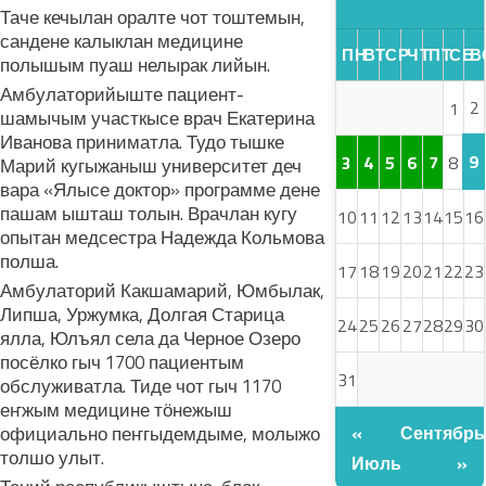
Таче кечылан оралте чот тоштемын,
сандене калыклан медицине
ПН
ВТ
СР
ЧТ
ПТ
СБ
В
полышым пуаш нелырак лийын.
Амбулаторийыште пациент-
2
1
шамычым участкысе врач Екатерина
Иванова приниматла. Тудо тышке
9
3
4
5
6
7
8
Марий кугыжаныш университет деч
вара «Ялысе доктор» программе дене
пашам ышташ толын. Врачлан кугу
10
11
12
13
14
15
16
опытан медсестра Надежда Кольмова
полша.
17
18
19
20
21
22
23
Амбулаторий Какшамарий, Юмбылак,
Липша, Уржумка, Долгая Старица
24
25
26
27
28
29
30
ялла, Юлъял села да Черное Озеро
посёлко гыч 1700 пациентым
31
обслуживатла. Тиде чот гыч 1170
еҥжым медицине тӧнежыш
официально пеҥгыдемдыме, молыжо
«
Сентябрь
толшо улыт.
Июль
»