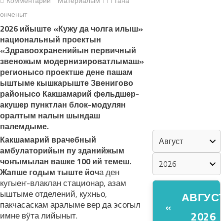
Комментарий
Материалым 111 гана
онченыт
«ZА МАРИЙ
2026 ийыште «Кужу да чолга илыш»
ЭЛ»
национальный проектын
«Здравоохраненийын первичный
ШКЕНАН-
звеножым модернизироватлымаш»
ВЛАК
регионысо проектше дене пашам
ыштыме кышкарыште Звенигово
КОКЛАШ
районысо Какшамарий фельдшер-
УШНО
акушер пунктлан блок-модулян
оралтым налын шындаш
КАЛЕНДАРЬ
палемдыме.
Какшамарий врачебный
амбулаторийын пу зданийжым
чоҥымылан вашке 100 ий темеш.
а ден
Жапше годым тыште йоч
кугыеҥ-влаклан стационар, азам
ыштыме отделений, кухньо,
АВГУС
пакчасаскам аралыме вер да эсогыл
«
2026
имне вӱта лийыныт.