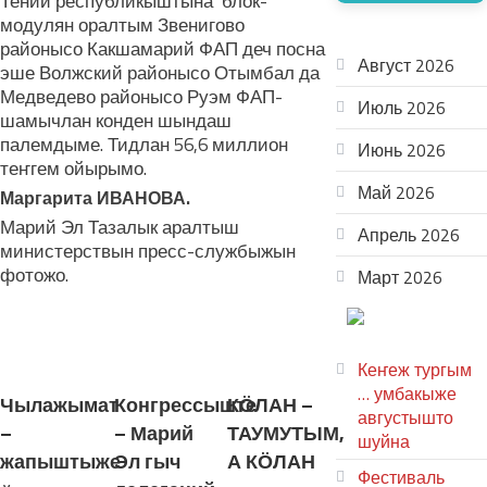
Тений республикыштына блок-
модулян оралтым Звенигово
АРХИВ
районысо Какшамарий ФАП деч посна
Август 2026
эше Волжский районысо Отымбал да
Медведево районысо Руэм ФАП-
Июль 2026
шамычлан конден шындаш
палемдыме. Тидлан 56,6 миллион
Июнь 2026
теҥгем ойырымо.
Май 2026
Маргарита ИВАНОВА.
Марий Эл Тазалык аралтыш
Апрель 2026
министерствын пресс-службыжын
фотожо.
Март 2026
ТЕАТР
ЛУДАШ ТЕМЛЕНА:
УВЕР
Кеҥеж тургым
… умбакыже
Чылажымат
Конгрессыште
КӦЛАН –
августышто
–
– Марий
ТАУМУТЫМ,
шуйна
жапыштыже
Эл гыч
А КӦЛАН
Фестиваль