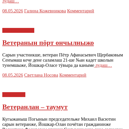
лудаш…
08.05.2026
Галина Кожевникова
Комментарий
ЙОШКАР-ОЛА
Ветеранын пӧрт ончылныжо
Сарын участникше, ветеран Пётр Афанасьевич Щербаковым
Сеҥымаш кече дене саламлаш 21-ше №ан кадет школын
тунемшыже, Йошкар-Оласе тӱвыра да каныме
лудаш…
08.05.2026
Светлана Носова
Комментарий
Кучемыште
Ветеранлан – таумут
Кугыжаныш Погынын председательже Михаил Васютин
сарын ветеранже, Йошкар-Олан почётан гражданинже