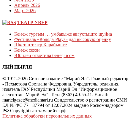
Апрель 2026
Март 2026
ТЕАТР УВЕР
Кеҥеж тургым … умбакыже августышто шуйна
Фестиваль «Коляда-Plays» дал высокую оценку
Шкетан театр Карайыште
Кеҥеж сезон
Юбилей отметила бенефисом
ЛИЙ ПЫРЛЯ
© 1915-2026 Сетевое издание "Марий Эл". Главный редактор
- Пехметова Светлана Федоровна. Учредитель, редакция,
издатель ГАУ Республики Марий Эл "Информационное
агентство "Марий Эл". Тел.: (8362) 49-55-11. E-mail:
marielgazet@mediamari.ru Свидетельство о регистрации СМИ
ЭЛ № ФС 77 - 87794 от 12.07.2024 выдано Роскомнадзором
РФ.Copyright газетамарийэл.рф
|
Политика обработки персональных данных