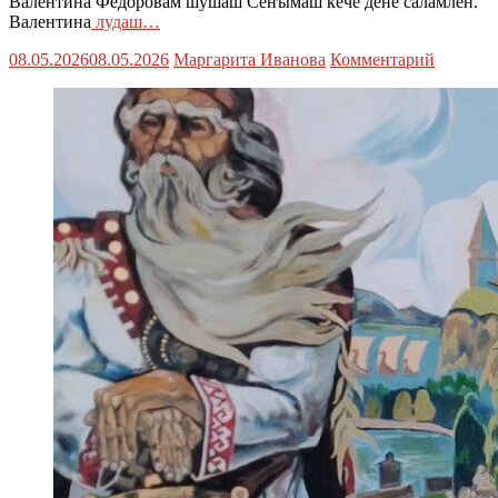
Валентина Федоровам шушаш Сеҥымаш кече дене саламлен.
Валентина
лудаш…
08.05.2026
08.05.2026
Маргарита Иванова
Комментарий