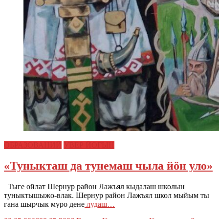
ОБРАЗОВАНИЙ
УВЕР ЙОГЫН
«Туныкташ да тунемаш чыла йӧн уло»
Тыге ойлат Шернур район Лажъял кыдалаш школын
туныктышыжо-влак. Шернур район Лажъял школ мыйым ты
гана шырчык муро дене
лудаш…