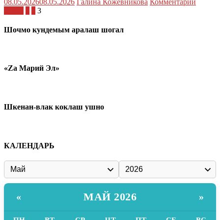
08.05.2026
08.05.2026
Галина Кожевникова
Комментарий
Пагинация
Назад
1
2
3
записей
Шочмо кундемым аралаш шогал
«Zа Марий Эл»
Шкенан-влак коклаш ушно
КАЛЕНДАРЬ
МАЙ 2026
«
»
ПН
ВТ
СР
ЧТ
ПТ
СБ
ВС