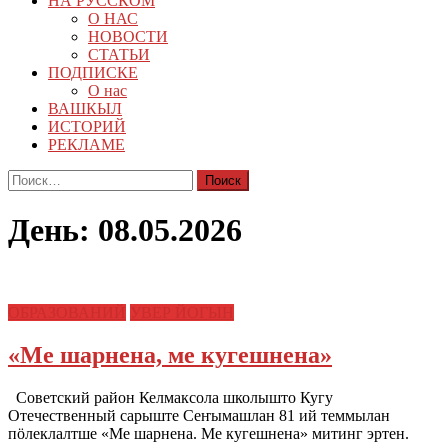
НА РУССКОМ
О НАС
НОВОСТИ
СТАТЬИ
ПОДПИСКЕ
О нас
ВАШКЫЛ
ИСТОРИЙ
РЕКЛАМЕ
Найти:
День:
08.05.2026
ОБРАЗОВАНИЙ
УВЕР ЙОГЫН
«Ме шарнена, ме кугешнена»
Советский район Келмаксола школышто Кугу
Отечественный сарыште Сеҥымашлан 81 ий теммылан
пӧлеклалтше «Ме шарнена. Ме кугешнена» митинг эртен.