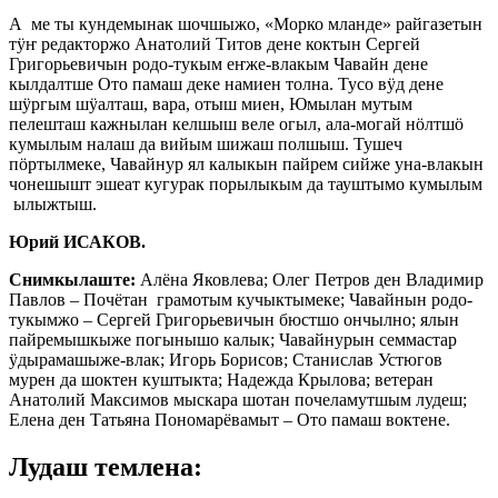
А ме ты кундемынак шочшыжо, «Морко мланде» райгазетын
тӱҥ редакторжо Анатолий Титов дене коктын Сергей
Григорьевичын родо-тукым еҥже-влакым Чавайн дене
кылдалтше Ото памаш деке намиен толна. Тусо вӱд дене
шӱргым шӱалташ, вара, отыш миен, Юмылан мутым
пелешташ кажнылан келшыш веле огыл, ала-могай нӧлтшӧ
кумылым налаш да вийым шижаш полшыш. Тушеч
пӧртылмеке, Чавайнур ял калыкын пайрем сийже уна-влакын
чонешышт эшеат кугурак порылыкым да тауштымо кумылым
ылыжтыш.
Юрий ИСАКОВ.
Снимкылаште:
Алёна Яковлева; Олег Петров ден Владимир
Павлов – Почётан грамотым кучыктымеке; Чавайнын родо-
тукымжо – Сергей Григорьевичын бюстшо ончылно; ялын
пайремышкыже погынышо калык; Чавайнурын семмастар
ӱдырамашыже-влак; Игорь Борисов; Станислав Устюгов
мурен да шоктен куштыкта; Надежда Крылова; ветеран
Анатолий Максимов мыскара шотан почеламутшым лудеш;
Елена ден Татьяна Пономарёвамыт – Ото памаш воктене.
Лудаш темлена: