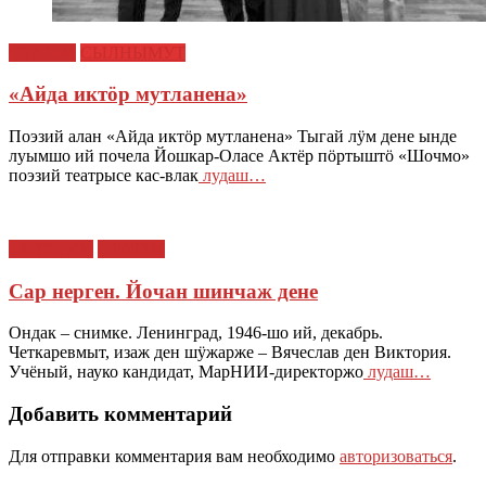
СТАТЬИ
СЫЛНЫМУТ
«Айда иктӧр мутланена»
Поэзий алан «Айда иктӧр мутланена» Тыгай лӱм дене ынде
луымшо ий почела Йошкар-Оласе Актёр пӧртыштӧ «Шочмо»
поэзий театрысе кас-влак
лудаш…
ИСТОРИЙ
СТАТЬИ
Сар нерген. Йочан шинчаж дене
Ондак – снимке. Ленинград, 1946-шо ий, декабрь.
Четкаревмыт, изаж ден шӱжарже – Вячеслав ден Виктория.
Учёный, науко кандидат, МарНИИ-директоржо
лудаш…
Добавить комментарий
Для отправки комментария вам необходимо
авторизоваться
.