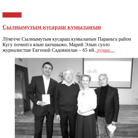
СТАТЬИ
Сылнымутым кусараш кумылаҥын
Лӱмгече Сылнымутым кусараш кумылаҥын Параньга район
Кугу почиҥга ялын шочшыжо, Марий Элын сулло
журналистше Евгений Садовинлан – 65 ий.
лудаш…