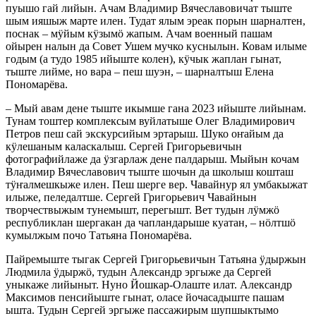
пуышо гай лийын. Ачам Владимир Вячеславовичат тыште
шым ияшыж марте илен. Тудат ялым эреак порын шарналтен,
поснак – мӱйым кӱзымӧ жапым. Ачам военный пашам
ойырен налын да Совет Ушем мучко куснылын. Ковам илыме
годым (а тудо 1985 ийыште колен), кӱчык жаплан гынат,
тыште лийме, но вара – пеш шуэн, – шарналтыш Елена
Пономарёва.
– Мый авам дене тыште икымше гана 2023 ийыште лийынам.
Тунам тоштер комплексым вуйлатыше Олег Владимирович
Петров пеш сай экскурсийым эртарыш. Шуко оҥайым да
кӱлешаным каласкалыш. Сергей Григорьевичын
фотографийлаже да ӱзгарлаж дене палдарыш. Мыйын кочам
Владимир Вячеславович тыште шочын да школыш кошташ
тӱҥалмешкыже илен. Пеш шерге вер. Чавайнур ял умбакыжат
илыже, пеледалтше. Сергей Григорьевич Чавайнын
творчествыжым тунемышт, перегышт. Вет тудын лӱмжӧ
республиклан шергакан да чапландарыше куатан, – нӧлтшӧ
кумылжым почо Татьяна Пономарёва.
Пайремыште тыгак Сергей Григорьевичын Татьяна ӱдыржын
Людмила ӱдыржӧ, тудын Александр эргыже да Сергей
уныкаже лийыныт. Нуно Йошкар-Олаште илат. Александр
Максимов пенсийыште гынат, оласе йочасадыште пашам
ышта. Тудын Сергей эргыже пассажирым шупшыктымо