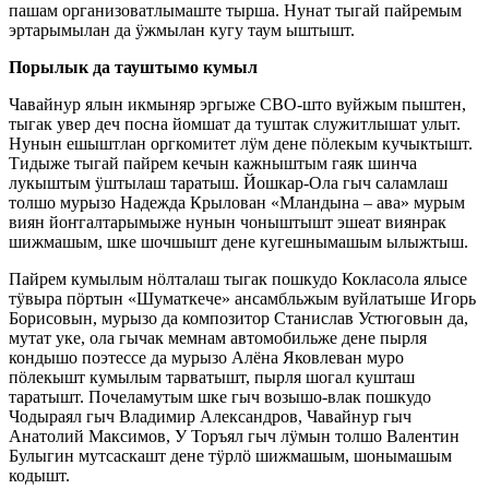
пашам организоватлымаште тырша. Нунат тыгай пайремым
эртарымылан да ӱжмылан кугу таум ыштышт.
Порылык да тауштымо кумыл
Чавайнур ялын икмыняр эргыже СВО-што вуйжым пыштен,
тыгак увер деч посна йомшат да туштак служитлышат улыт.
Нунын ешыштлан оргкомитет лӱм дене пӧлекым кучыктышт.
Тидыже тыгай пайрем кечын кажныштым гаяк шинча
лукыштым ӱштылаш таратыш. Йошкар-Ола гыч саламлаш
толшо мурызо Надежда Крылован «Мландына – ава» мурым
виян йоҥгалтарымыже нунын чоныштышт эшеат виянрак
шижмашым, шке шочшышт дене кугешнымашым ылыжтыш.
Пайрем кумылым нӧлталаш тыгак пошкудо Кокласола ялысе
тӱвыра пӧртын «Шуматкече» ансамбльжым вуйлатыше Игорь
Борисовын, мурызо да композитор Станислав Устюговын да,
мутат уке, ола гычак мемнам автомобильже дене пырля
кондышо поэтессе да мурызо Алёна Яковлеван муро
пӧлекышт кумылым тарватышт, пырля шогал кушташ
таратышт. Почеламутым шке гыч возышо-влак пошкудо
Чодыраял гыч Владимир Александров, Чавайнур гыч
Анатолий Максимов, У Торъял гыч лӱмын толшо Валентин
Булыгин мутсаскашт дене тӱрлӧ шижмашым, шонымашым
кодышт.