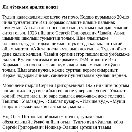
Ял лӱмжым арален коден
Тудын каласкалымыже шуко ум почо. Кодшо курымысо 20-шо
ийла тӱҥалтыште Изи Корамас ялыште илыше палынак
шукемын. Ача-ава деч посна лектын, суртым шындаш мланде
ситен огыл. 1923 ийыште Сергей Григорьевич Чавайн Арын
шымияш школыш туныкташ толын. Шке ялыштыже
илышыла, тудат тидым шижын шуктен да калыклан тыгай
ойым ыштен: «Айста посна кутырыш лектына». Тудын ойжо
дене калык келшен. Чавайн организатор пашам шке ӱмбакыже
налын. Кӱлеш кагазым виктарымеке, 1924 ийыште Изи
Корамас гыч посна лекташ кумылан-влакым тышке вӱден
толын. Шывагам кучен, кажне суртлан верым ойыреныт.
Верже чодыран лийын, сандене пушеҥгылам куклаш пернен.
Моло дене пырля Сергей Григорьевичат 1925 ийыште пӧртым
чоҥаш пижын да вес ийын еш дене у верыш куснен. Улыжат
кок ий тушто илен, но вара садыгак ачаж-аваж деке толеден.
Тыштак «У мланде», «Ямблат кӱвар», «Илыше вӱд», «Мӱкш
отар» пьесыже-влак возалтыныт, маныт.
Но, Олег Петровын ойлымыж почеш, тунам ялын
обязательный лӱмжӧ лийын огыл. Тушто вӱд чӱдылан кӧра
Сергей Григорьевич Йошкар-Олашке артезиан тавым