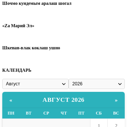
Шочмо кундемым аралаш шогал
«Zа Марий Эл»
Шкенан-влак коклаш ушно
КАЛЕНДАРЬ
АВГУСТ 2026
«
»
ПН
ВТ
СР
ЧТ
ПТ
СБ
ВС
1
2