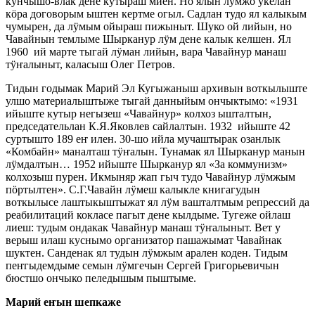
кӱнчышӧ-влак дене кутыраш миен. Но ялын лӱмжӧ укелан
кӧра договорым ыштен кертме огыл. Садлан тудо ял калыкым
чумырен, да лӱмым ойыраш пижыныт. Шуко ой лийын, но
Чавайнын темлыме Шырканур лӱм дене калык келшен. Ял
1960 ий марте тыгай лӱман лийын, вара Чавайнур манаш
тӱҥалыныт, каласыш Олег Петров.
Тидын годымак Марий Эл Кугыжаныш архивын воткылыште
улшо материалыштыже тыгай данныйым ончыктымо: «1931
ийыште кутыр негызеш «Чавайнур» колхоз ышталтын,
председательлан К.Я.Яковлев сайлалтын. 1932 ийыште 42
суртышто 189 еҥ илен. 30-шо ийла мучаштырак озанлык
«Комбайн» маналташ тӱҥалын. Тунамак ял Шырканур манын
лӱмдалтын… 1952 ийыште Шырканур ял «За коммунизм»
колхозыш пурен. Икмыняр жап гыч тудо Чавайнур лӱмжым
пӧртылтен». С.Г.Чавайн лӱмеш калыкле книгагудын
воткылысе лаштыкыштыжат ял лӱм вашталтмым репрессий да
реабилитаций кокласе пагыт дене кылдыме. Тугеже ойлаш
лиеш: тудым ондакак Чавайнур манаш тӱҥалыныт. Вет у
верыш илаш куснымо организатор пашажымат Чавайнак
шуктен. Санденак ял тудын лӱмжым арален коден. Тидым
пеҥгыдемдыме семын лӱмгечын Сергей Григорьевичын
бюстшо ончыко пеледышым пыштыме.
Марий еҥын шепкаже