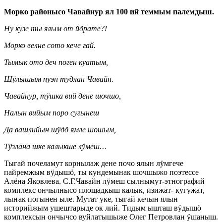
Морко районысо Чавайнур ял 100 ий теммым палемдыш.
Ну кузе ты ялым от йӧрате?!
Морко велне сото кече гай.
Тымык ото деч поген куатым,
Шӱлышым пуэн тудлан Чавайн.
Чавайнур, тӱшка вий дене шочшо,
Налын вийым поро сугынеш
Да вашлийын шӱдӧ ямле шошым,
Тӱзлана шке калыкше лӱмеш…
Тыгай почеламут корнылаж дене почо ялын лӱмгече
пайремжым вӱдышӧ, ты кундемынак шочшыжо поэтессе
Алёна Яковлева. С.Г.Чавайн лӱмеш сылнымут-этнографий
комплекс ончылнысо площадкыш калык, изижат- кугужат,
лыҥак погынен ыле. Мутат уке, тыгай кечын ялын
историйжым ушештарыде ок лий. Тидым ышташ вӱдышӧ
комплексын ончычсо вуйлатышыже Олег Петровлан ӱшаныш.