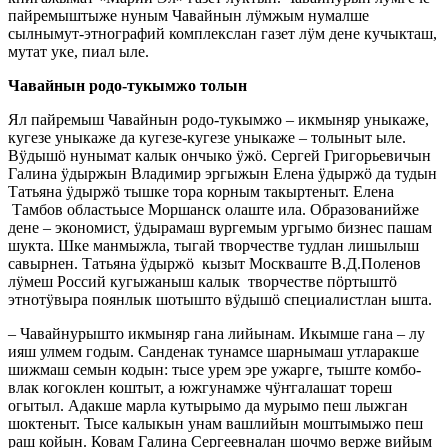
пайремыштыже нуным Чавайнын лӱмжым нумалше
сылнымут-этнографий комплекслан газет лӱм дене кучыкташ,
мутат уке, пиал ыле.
Чавайнын родо-тукымжо толын
Ял пайремыш Чавайнын родо-тукымжо – икмыняр уныкаже,
кугезе уныкаже да кугезе-кугезе уныкаже – толыныт ыле.
Вӱдышӧ нунымат калык ончыко ӱжӧ. Сергей Григорьевичын
Галина ӱдыржын Владимир эргыжын Елена ӱдыржӧ да тудын
Татьяна ӱдыржӧ тышке тора корным такыртеныт. Елена
Тамбов областьысе Моршанск олаште ила. Образованийже
дене – экономист, ӱдырамаш вургемым ургымо бизнес пашам
шукта. Шке манмыжла, тыгай творчестве тудлан лишылыш
савырнен. Татьяна ӱдыржӧ кызыт Москваште В.Д.Поленов
лӱмеш Россий кугыжаныш калык творчестве пӧртыштӧ
этнотӱвыра поянлык шотышто вӱдышӧ специалистлан ышта.
– Чавайнурышто икмыняр гана лийынам. Икымше гана – лу
ияш улмем годым. Санденак тунамсе шарнымаш утларакше
шижмаш семын кодын: тысе урем эре ужарге, тыште комбо-
влак когоклен коштыт, а южгунамже чӱҥгалашат тореш
огытыл. Адакше марла кутырымо да мурымо пеш лыжган
шоктеныт. Тысе калыкын унам вашлийын моштымыжо пеш
раш койын. Ковам Галина Сергеевналан шочмо верже вийым