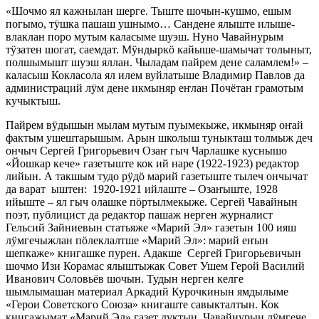
«Шочмо ял кажнылан шерге. Тыште шочын-кушмо, ешым
погымо, тӱшка пашаш ушнымо… Сандене ялыште илыше-
влаклан поро мутым каласыме шуэш. Нуно Чавайнурым
тӱзатен шогат, саемдат. Мӱндыркӧ кайыше-шамычат толыныт,
полшымышт шуэш яллан. Чыладам пайрем дене саламлем!» –
каласыш Кокласола ял илем вуйлатыше Владимир Павлов да
администраций лӱм дене икмыняр еҥлан Почётан грамотым
кучыктыш.
Пайрем вӱдышын мылам мутым пуымекыже, икмыняр оҥай
фактым ушештарышым. Арын школыш туныкташ толмыж деч
ончыч Сергей Григорьевич Озаҥ гыч Чарлашке куснышо
«Йошкар кече» газетыште кок ий наре (1922-1923) редактор
лийын. А такшым тудо рӱдӧ марий газетыште тылеч ончычат
да варат ыштен: 1920-1921 ийлаште – Озаҥыште, 1928
ийыште – ял гыч олашке пӧртылмекыже. Сергей Чавайнын
поэт, публицист да редактор пашаж нерген журналист
Гельсий Зайниевын статьяже «Марий Эл» газетын 100 ияш
лӱмгечыжлан пӧлеклалтше «Марий Эл»: марий еҥын
шепкаже» книгашке пурен. Адакше Сергей Григорьевичын
шочмо Изи Корамас ялыштыжак Совет Ушем Герой Василий
Иванович Соловьёв шочын. Тудын нерген келге
шымлымашан материал Аркадий Курочкинын ямдылыме
«Герои Советского Союза» книгаште савыкталтын. Кок
книгажымат «Марий Эл» газет луктын. Чавайнурын лӱмгече