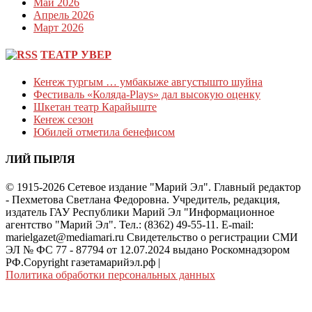
Май 2026
Апрель 2026
Март 2026
ТЕАТР УВЕР
Кеҥеж тургым … умбакыже августышто шуйна
Фестиваль «Коляда-Plays» дал высокую оценку
Шкетан театр Карайыште
Кеҥеж сезон
Юбилей отметила бенефисом
ЛИЙ ПЫРЛЯ
© 1915-2026 Сетевое издание "Марий Эл". Главный редактор
- Пехметова Светлана Федоровна. Учредитель, редакция,
издатель ГАУ Республики Марий Эл "Информационное
агентство "Марий Эл". Тел.: (8362) 49-55-11. E-mail:
marielgazet@mediamari.ru Свидетельство о регистрации СМИ
ЭЛ № ФС 77 - 87794 от 12.07.2024 выдано Роскомнадзором
РФ.Copyright газетамарийэл.рф
|
Политика обработки персональных данных