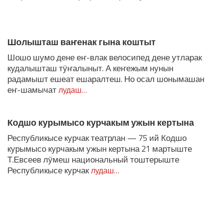
Шолышташ ваҥенак гына коштыт
Шошо шумо дене еҥ-влак велосипед дене утларак
кудалышташ тӱҥалыныт. А кеҥежым нунын
радамышт ешеат ешаралтеш. Но осал шонымашан
еҥ-шамычат
лудаш…
Кодшо курымысо курчакым ужын кертына
Республикысе курчак театрлан — 75 ий Кодшо
курымысо курчакым ужын кертына 21 мартыште
Т.Евсеев лӱмеш национальный тоштерыште
Республикысе курчак
лудаш…