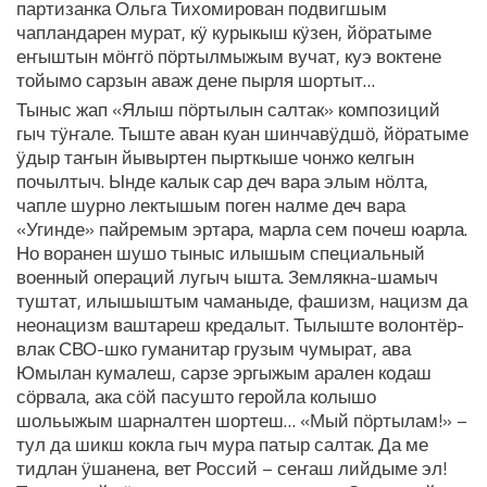
партизанка Ольга Тихомирован подвигшым
чапландарен мурат, кӱ курыкыш кӱзен, йӧратыме
еҥыштын мӧҥгӧ пӧртылмыжым вучат, куэ воктене
тойымо сарзын аваж дене пырля шортыт…
Тыныс жап «Ялыш пӧртылын салтак» композиций
гыч тӱҥале. Тыште аван куан шинчавӱдшӧ, йӧратыме
ӱдыр таҥын йывыртен пырткыше чонжо келгын
почылтыч. Ынде калык сар деч вара элым нӧлта,
чапле шурно лектышым поген налме деч вара
«Угинде» пайремым эртара, марла сем почеш юарла.
Но воранен шушо тыныс илышым специальный
военный операций лугыч ышта. Землякна-шамыч
туштат, илышыштым чаманыде, фашизм, нацизм да
неонацизм ваштареш кредалыт. Тылыште волонтёр-
влак СВО-шко гуманитар грузым чумырат, ава
Юмылан кумалеш, сарзе эргыжым арален кодаш
сӧрвала, ака сӧй пасушто геройла колышо
шольыжым шарналтен шортеш… «Мый пӧртылам!» –
тул да шикш кокла гыч мура патыр салтак. Да ме
тидлан ӱшанена, вет Россий – сеҥаш лийдыме эл!