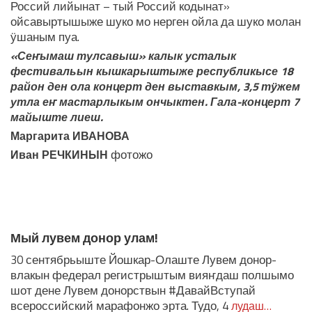
Россий лийынат – тый Россий кодынат»
ойсавыртышыже шуко мо нерген ойла да шуко молан
ӱшаным пуа.
«Сеҥымаш тулсавыш» калык усталык
фестивальын кышкарыштыже республикысе 18
район ден ола концерт ден выставкым, 3,5 тӱжем
утла еҥ мастарлыкым ончыктен. Гала-концерт 7
майыште лиеш.
Маргарита ИВАНОВА
фотожо
Иван РЕЧКИНЫН
ЛУДАШ ТЕМЛЕНА:
Мый лувем донор улам!
30 сентябрьыште Йошкар-Олаште Лувем донор-
влакын федерал регистрыштым вияҥдаш полшымо
шот дене Лувем донорствын #ДавайВступай
всероссийский марафонжо эрта. Тудо, 4
лудаш…