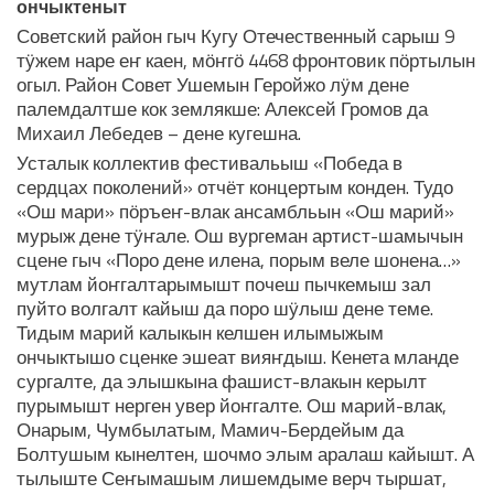
ончыктеныт
Советский район гыч Кугу Отечественный сарыш 9
тӱжем наре еҥ каен, мӧҥгӧ 4468 фронтовик пӧртылын
огыл. Район Совет Ушемын Геройжо лӱм дене
палемдалтше кок землякше: Алексей Громов да
Михаил Лебедев – дене кугешна.
Усталык коллектив фестивальыш «Победа в
сердцах поколений» отчёт концертым конден. Тудо
«Ош мари» пӧръеҥ-влак ансамбльын «Ош марий»
мурыж дене тӱҥале. Ош вургеман артист-шамычын
сцене гыч «Поро дене илена, порым веле шонена…»
мутлам йоҥгалтарымышт почеш пычкемыш зал
пуйто волгалт кайыш да поро шӱлыш дене теме.
Тидым марий калыкын келшен илымыжым
ончыктышо сценке эшеат вияҥдыш. Кенета мланде
сургалте, да элышкына фашист-влакын керылт
пурымышт нерген увер йоҥгалте. Ош марий-влак,
Онарым, Чумбылатым, Мамич-Бердейым да
Болтушым кынелтен, шочмо элым аралаш кайышт. А
тылыште Сеҥымашым лишемдыме верч тыршат,