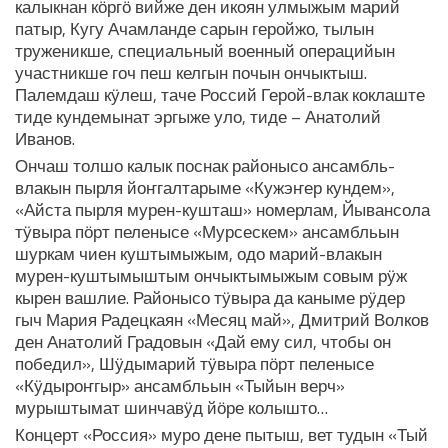
калыкнан кӧргӧ вийже ден икоян улмыжым марий
патыр, Кугу Ачамланде сарын геройжо, тылын
труженикше, специальный военный операцийын
участникше гоч пеш келгын почын ончыктыш.
Палемдаш кӱлеш, таче Россий Герой-влак коклаште
тиде кундемынат эргыже уло, тиде – Анатолий
Иванов.
Ончаш толшо калык поснак районысо ансамбль-
влакын пырля йоҥгалтарыме «Кужэҥер кундем»,
«Айста пырля мурен-кушташ» номерлам, Йывансола
тӱвыра пӧрт пеленысе «Мурсескем» ансамбльын
шуркам чиен куштымыжым, одо марий-влакын
мурен-куштымыштым ончыктымыжым совым рӱж
кырен вашлие. Районысо тӱвыра да каныме рӱдер
гыч Мария Радецкаян «Месяц май», Дмитрий Волков
ден Анатолий Градовын «Дай ему сил, чтобы он
победил», Шӱдымарий тӱвыра пӧрт пеленысе
«Кӱдыроҥгыр» ансамбльын «Тыйын верч»
мурыштымат шинчавӱд йӧре колышто…
Концерт «Россия» муро дене пытыш, вет тудын «Тый