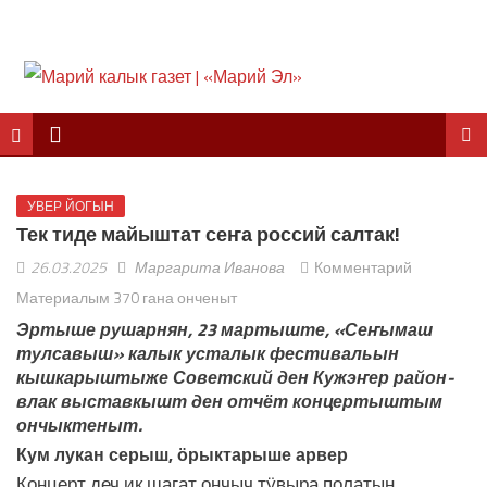
УВЕР ЙОГЫН
Тек тиде майыштат сеҥа россий салтак!
26.03.2025
Маргарита Иванова
Комментарий
Материалым 370 гана онченыт
Эртыше рушарнян, 23 мартыште, «Сеҥымаш
тулсавыш» калык усталык фестивальын
кышкарыштыже Советский ден Кужэҥер район-
влак выставкышт ден отчёт концертыштым
ончыктеныт.
Кум лукан серыш, ӧрыктарыше арвер
Концерт деч ик шагат ончыч тӱвыра полатын