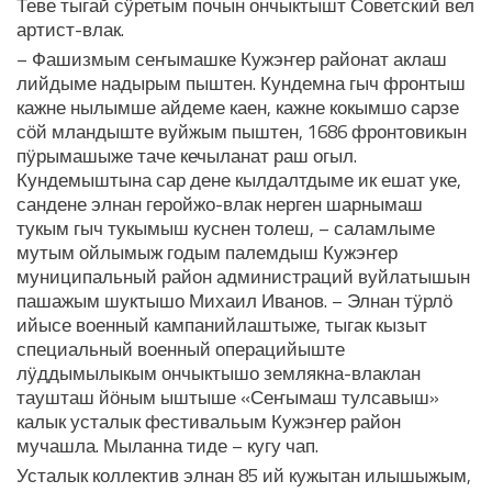
Теве тыгай сӱретым почын ончыктышт Советский вел
артист-влак.
– Фашизмым сеҥымашке Кужэҥер районат аклаш
лийдыме надырым пыштен. Кундемна гыч фронтыш
кажне нылымше айдеме каен, кажне кокымшо сарзе
сӧй мландыште вуйжым пыштен, 1686 фронтовикын
пӱрымашыже таче кечыланат раш огыл.
Кундемыштына сар дене кылдалтдыме ик ешат уке,
сандене элнан геройжо-влак нерген шарнымаш
тукым гыч тукымыш куснен толеш, – саламлыме
мутым ойлымыж годым палемдыш Кужэҥер
муниципальный район администраций вуйлатышын
пашажым шуктышо Михаил Иванов. – Элнан тӱрлӧ
ийысе военный кампанийлаштыже, тыгак кызыт
специальный военный операцийыште
лӱддымылыкым ончыктышо землякна-влаклан
таушташ йӧным ыштыше «Сеҥымаш тулсавыш»
калык усталык фестивальым Кужэҥер район
мучашла. Мыланна тиде – кугу чап.
Усталык коллектив элнан 85 ий кужытан илышыжым,