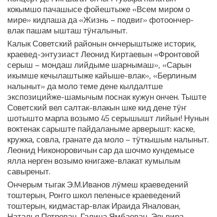
кокымшо пачашысе фойештыже «Всем миром о
мире» кидпаша да «Жизнь – подвиг» фотоончер-
влак пашам ышташ тӱҥалыныт.
Калык Советский районын ончерыштыже историк,
краевед-энтузиаст Леонид Киртаевын «Фронтовой
серыш – мондаш лийдыме шарнымаш», «Сарын
икымше кечылаштыже кайыше-влак», «Берлиным
налыныт» да моло теме дене кылдалтше
экспозицийже-шамычым поснак кужун ончен. Тыште
Советский вел салтак-влакын шке кид дене тӱҥ
шотышто марла возымо 45 серышышт лийын! Нунын
воктенак сарыште пайдаланыме арверышт: каске,
кружка, совла, гранате да моло – тӱткышым налыныт.
Леонид Никоноровичын сар да шочмо кундемысе
ялла нерген возымо книгаже-влакат кумылым
савыреныт.
Ончерым тыгак Э.М.Иванов лӱмеш краеведений
тоштерын, Роҥго школ пеленысе краеведений
тоштерын, кидмастар-влак Ираида Яналован,
Наталья Петрован, Галина Ямбаеван, Эльвира