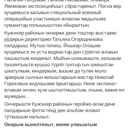
Якимован экспозицийышт сӧрастареныт. Посна вер
кундемысе калыкын специальный военный
операцийын участникше-влаклан ямдылыме
гуманитар полышыштлан ойыралтын.
Кужэҥер районын ончерже дене тоштер-выставке
рӱдерын директоржо Татьяна Огородникова
палдарыш. Мутшо почеш, Йошкар-Олашке
кундемысе эн уста кидмастар ден сӱретче-влакын
пашаштым конденыт. Мыйын шонымаште, калыкым
пушеҥгыште кушшо тӱрлӧ туҥгыр гыч шкешотан
шкатулкым, киндеркым, вазым да тулеч моло
арверым сылнын келыштарыше мастар Николай
Гороховын кидпашаже ӧрыктарыш. Нине экспонат-
влакым ончен, кузе ышталтмыштым, очыни, кажне еҥ
мужедын…
Ончерыште Кужэҥер районын геройжо-влак дене
палдарыше фотостенд ден альбом-влакат
тӱткышым налыныт.
Онарым кынелтеныт, икоян улмыштым