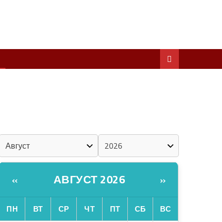
ШКЕНАН КОКЛАШ УШНО
ШОЧМО КУНДЕМЫМ АРАЛАШ ШОГАЛ
«ZА МАРИЙ ЭЛ»
ШКЕНАН-ВЛАК КОКЛАШ УШНО
КАЛЕНДАРЬ
АВГУСТ 2026
«
»
ПН
ВТ
СР
ЧТ
ПТ
СБ
ВС