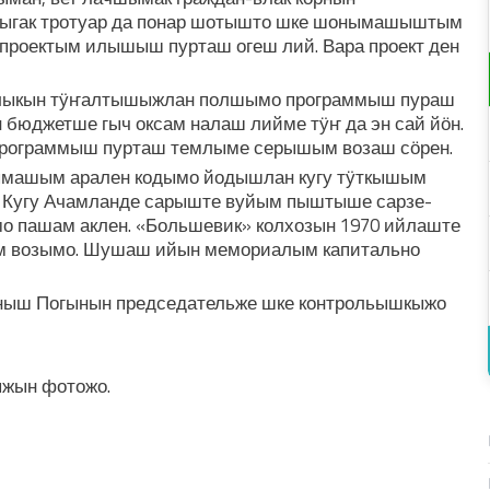
ыгак тротуар да понар шотышто шке шонымашыштым
 проектым илышыш пурташ огеш лий. Вара проект ден
калыкын тӱҥалтышыжлан полшымо программыш пураш
н бюджетше гыч оксам налаш лийме тӱҥ да эн сай йӧн.
рограммыш пурташ темлыме серышым возаш сӧрен.
ымашым арален кодымо йодышлан кугу тӱткышым
 Кугу Ачамланде сарыште вуйым пыштыше сарзе-
о пашам аклен. «Большевик» колхозын 1970 ийлаште
 возымо. Шушаш ийын мемориалым капитально
ныш Погынын председательже шке контрольышкыжо
жын фотожо.