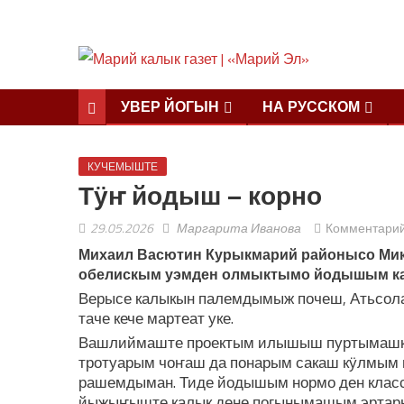
УВЕР ЙОГЫН
НА РУССКОМ
КУЧЕМЫШТЕ
Тӱҥ йодыш – корно
29.05.2026
Маргарита Иванова
Комментари
Михаил Васютин Курыкмарий районысо Мик
обелискым уэмден олмыктымо йодышым к
Верысе калыкын палемдымыж почеш, Атьсола я
таче кече мартеат уке.
Вашлиймаште проектым илышыш пуртымашке 
тротуарым чоҥаш да понарым сакаш кӱлмым
рашемдыман. Тиде йодышым нормо ден кла
йыжыҥыште калык дене погынымашым эртары