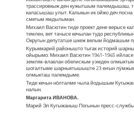
трассировкыж ден кужытшым палемдышаш, т
каласышаш улыт. Калыкын ик ойжо деч посна
сметым ямдылыман.
Михаил Васютин тиде проект дене верысе 
темлен, вет тачысе кечылан тудо республикы
Округын депутатше шкеж велым йодмашым п
Курыкмарий районышто тыгак историй шарн
ойырымо. Михаил Васютин 1941-1945 ийласе
земляк-влаклан обелискым уэмден олмыктым
шогалтыме шарныктышыште 23 еҥын лӱмжым
олмыкташ палемдыме.
Тиде кечын нӧлталме чыла йодышым Кугыжа
налын.
Маргарита ИВАНОВА.
Марий Эл Кугыжаныш Погынын пресс-службы