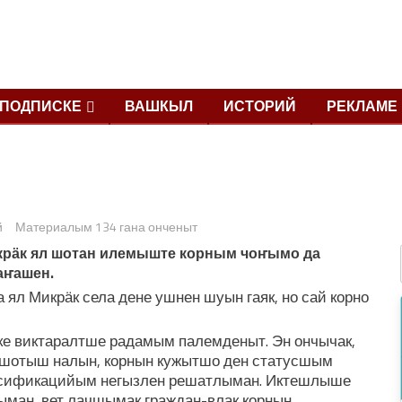
ПОДПИСКЕ
ВАШКЫЛ
ИСТОРИЙ
РЕКЛАМЕ
й
Материалым 134 гана онченыт
рӓк ял шотан илемыште корным чоҥымо да
аҥашен.
л Микрӓк села дене ушнен шуын гаяк, но сай корно
виктаралтше радамым палемденыт. Эн ончычак,
 шотыш налын, корнын кужытшо ден статусшым
ссификацийым негызлен решатлыман. Иктешлыше
ман, вет лачшымак граждан-влак корнын