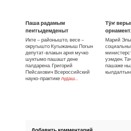
ЛУДАШ ТЕМЛЕНА:
Паша радамым
Тӱҥ веры
пеҥгыдемденыт
орнамент
Икте – районышто, весе –
Марий Элы
округышто Кугыжаныш Погын
социальны
депутат-влакын арня мучко
министерс
шуктымо пашашт дене
уэмден. Та
палдарена. Григорий
пашаже ныл
Пейсахович Всероссийский
кылдалтын,
науко-практике
лудаш…
Добавить комментарий