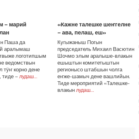
м – марий
«Кажне талешке шеҥгелне
лан
– ава, пелаш, еш»
н Паша да
Кугыжаныш Погын
й аралымаш
председатель Михаил Васютин
твыже логотипшым
Шочмо элым аралыше-влакын
че ведомствын
ешыштын комитетыштын
 тӱҥ корно дене
регионысо штабшын чолга
 тиде –
еҥже-шамыч дене вашлийын.
лудаш…
Тиде мероприятий «Талешке-
влакын
лудаш…