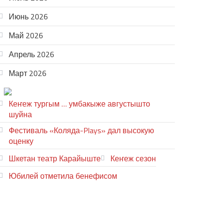
Июнь 2026
Май 2026
Апрель 2026
Март 2026
ТЕАТР УВЕР
Кеҥеж тургым … умбакыже августышто
шуйна
Фестиваль «Коляда-Plays» дал высокую
оценку
Шкетан театр Карайыште
Кеҥеж сезон
Юбилей отметила бенефисом
ЛИЙ ПЫРЛЯ