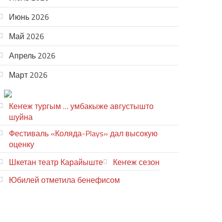
Июнь 2026
Май 2026
Апрель 2026
Март 2026
ТЕАТР УВЕР
Кеҥеж тургым … умбакыже августышто
шуйна
Фестиваль «Коляда-Plays» дал высокую
оценку
Шкетан театр Карайыште
Кеҥеж сезон
Юбилей отметила бенефисом
ЛИЙ ПЫРЛЯ