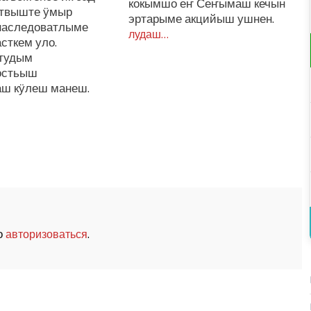
кокымшо еҥ Сеҥымаш кечын
твыште ӱмыр
эртарыме акцийыш ушнен.
наследоватлыме
лудаш…
сткем уло.
тудым
остьыш
ш кӱлеш манеш.
о
.
авторизоваться