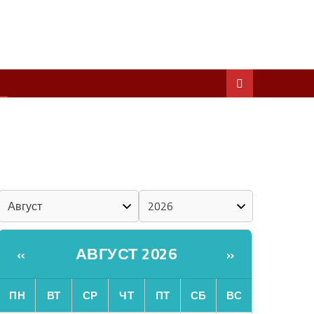
ШКЕНАН КОКЛАШ УШНО
ШОЧМО КУНДЕМЫМ АРАЛАШ ШОГАЛ
«ZА МАРИЙ ЭЛ»
ШКЕНАН-ВЛАК КОКЛАШ УШНО
КАЛЕНДАРЬ
АВГУСТ 2026
«
»
ПН
ВТ
СР
ЧТ
ПТ
СБ
ВС