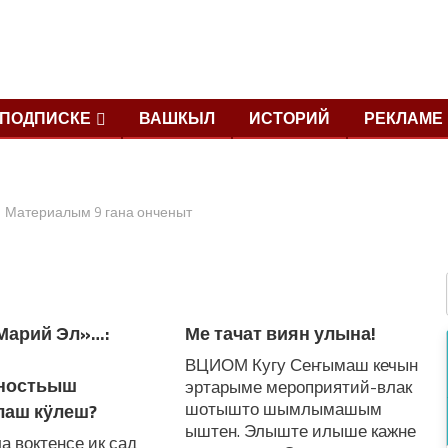
ПОДПИСКЕ
ВАШКЫЛ
ИСТОРИЙ
РЕКЛАМЕ
Материалым 9 гана онченыт
«Марий Эл»…:
Ме тачат виян улына!
ВЦИОМ Кугу Сеҥымаш кечын
нностьыш
эртарыме мероприятий-влак
шотышто шымлымашым
аш кӱлеш?
ыштен. Элыште илыше кажне
 воктенсе ик сад