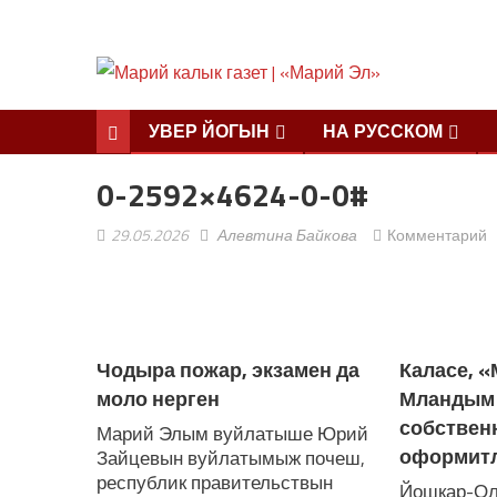
УВЕР ЙОГЫН
НА РУССКОМ
0-2592×4624-0-0#
29.05.2026
Алевтина Байкова
Комментарий
ЛУДАШ ТЕМЛЕНА:
Чодыра пожар, экзамен да
Каласе, 
моло нерген
Мландым
собстве
Марий Элым вуйлатыше Юрий
оформитл
Зайцевын вуйлатымыж почеш,
республик правительствын
Йошкар-Ола