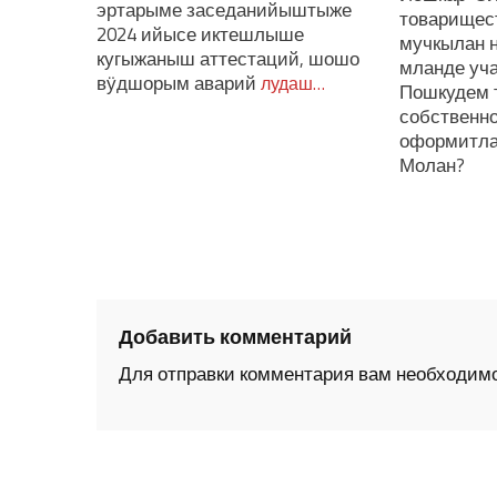
эртарыме заседанийыштыже
товарищес
2024 ийысе иктешлыше
мучкылан 
кугыжаныш аттестаций, шошо
мланде уча
вӱдшорым аварий
лудаш…
Пошкудем 
собственн
оформитла
Молан?
Добавить комментарий
Для отправки комментария вам необходим