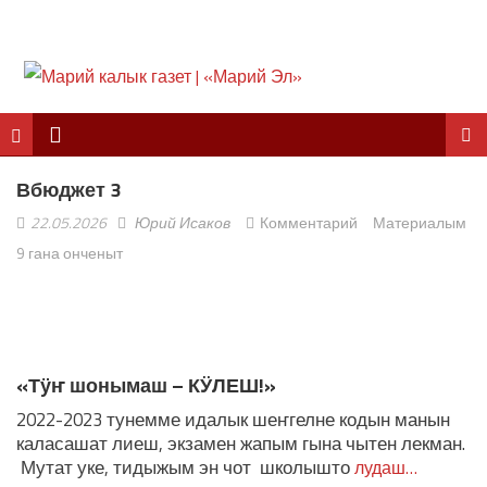
Вбюджет 3
22.05.2026
Юрий Исаков
Комментарий
Материалым
9 гана онченыт
ЛУДАШ ТЕМЛЕНА:
«Тӱҥ шонымаш – КӰЛЕШ!»
2022-2023 тунемме идалык шеҥгелне кодын манын
каласашат лиеш, экзамен жапым гына чытен лекман.
Мутат уке, тидыжым эн чот школышто
лудаш…