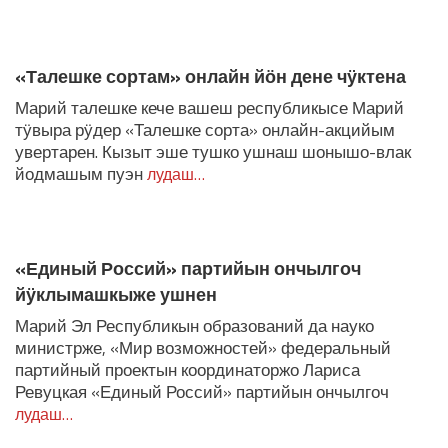
«Талешке сортам» онлайн йӧн дене чӱктена
Марий талешке кече вашеш республикысе Марий
тӱвыра рӱдер «Талешке сорта» онлайн-акцийым
увертарен. Кызыт эше тушко ушнаш шонышо-влак
йодмашым пуэн
лудаш…
«Единый Россий» партийын ончылгоч
йӱклымашкыже ушнен
Марий Эл Республикын образований да науко
министрже, «Мир возможностей» федеральный
партийный проектын координаторжо Лариса
Ревуцкая «Единый Россий» партийын ончылгоч
лудаш…