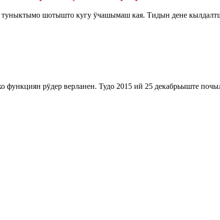
туныктымо шотышто кугу ӱчашымаш кая. Тидын дене кылдалт
о функциян рӱдер верланен. Тудо 2015 ий 25 декабрьыште поч