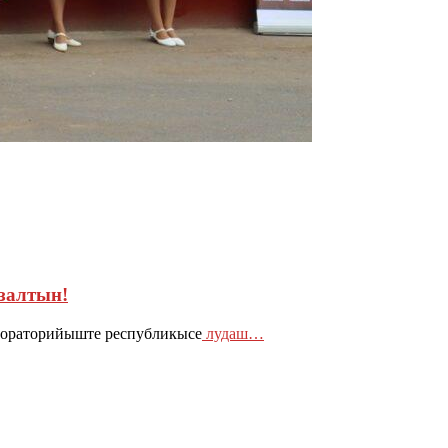
залтын!
абораторийыште республикысе
лудаш…