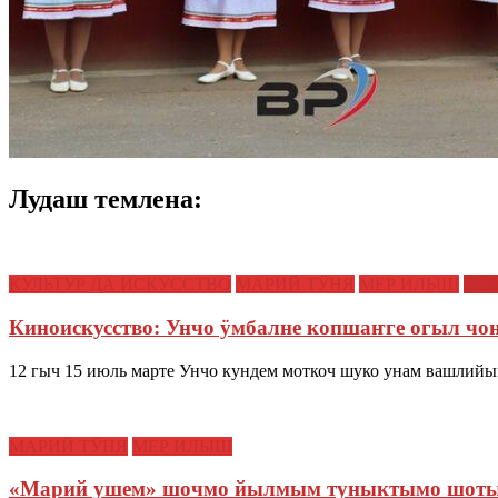
Лудаш темлена:
КУЛЬТУР ДА ИСКУССТВО
МАРИЙ ТӰНЯ
МЕР ИЛЫШ
СЫ
Киноискусство: Унчо ӱмбалне копшаҥге огыл ч
12 гыч 15 июль марте Унчо кундем моткоч шуко унам вашлийы
МАРИЙ ТӰНЯ
МЕР ИЛЫШ
«Марий ушем» шочмо йылмым туныктымо шотыш