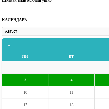
Шкенан-влак коклаш ушно
КАЛЕНДАРЬ
«
ПН
ВТ
3
4
10
11
17
18