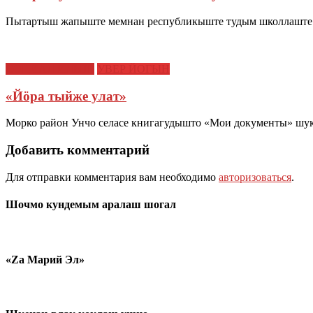
Пытартыш жапыште мемнан республикыште тудым школлаште 
СОЦИАЛ ИЛЫШ
УВЕР ЙОГЫН
«Йӧра тыйже улат»
Морко район Унчо селасе книгагудышто «Мои документы» шук
Добавить комментарий
Для отправки комментария вам необходимо
авторизоваться
.
Шочмо кундемым аралаш шогал
«Zа Марий Эл»