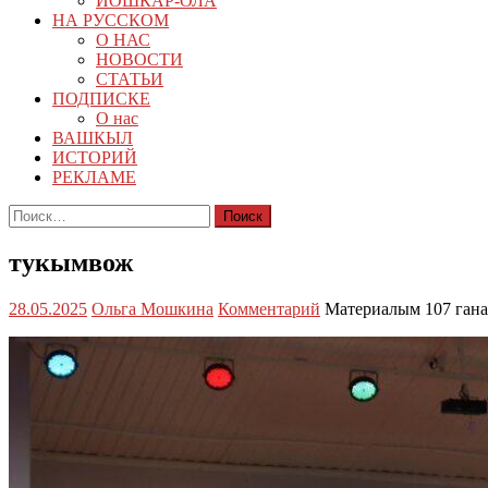
ЙОШКАР-ОЛА
НА РУССКОМ
О НАС
НОВОСТИ
СТАТЬИ
ПОДПИСКЕ
О нас
ВАШКЫЛ
ИСТОРИЙ
РЕКЛАМЕ
Найти:
тукымвож
28.05.2025
Ольга Мошкина
Комментарий
Материалым 107 гана