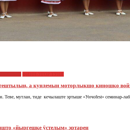
МЫКТЫШ
ФИНН-УГОР ТӰНЯ
оҥештылын, а кундемын моторлыкшо киношко вой
н. Теве, мутлан, тиде кечылаште эртыше «Унчоfest» семинар-л
то «йыргешке ӱстелым» эртарен