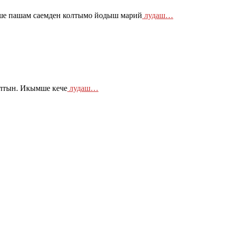
ше пашам саемден колтымо йодыш марий
лудаш…
ылтын. Икымше кече
лудаш…