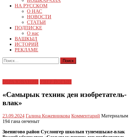
ЙОШКАР-ОЛА
НА РУССКОМ
О НАС
НОВОСТИ
СТАТЬИ
ПОДПИСКЕ
О нас
ВАШКЫЛ
ИСТОРИЙ
РЕКЛАМЕ
Найти:
ОБРАЗОВАНИЙ
УВЕР ЙОГЫН
«Самырык техник ден изобретатель-
влак»
23.09.2024
Галина Кожевникова
Комментарий
Материалым
194 гана онченыт
Звенигово район Суслонгер школын тунемшыже-влак