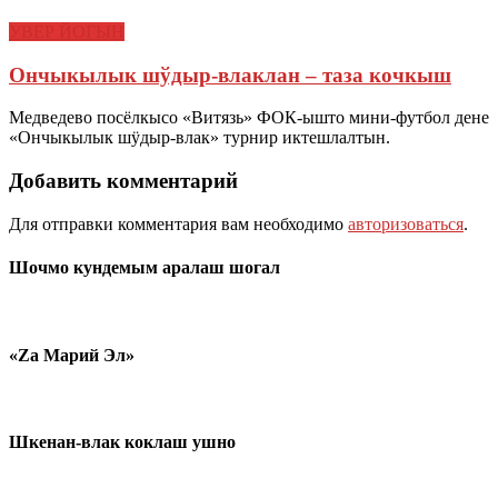
УВЕР ЙОГЫН
Ончыкылык шўдыр-влаклан – таза кочкыш
Медведево посёлкысо «Витязь» ФОК-ышто мини-футбол дене
«Ончыкылык шӱдыр-влак» турнир иктешлалтын.
Добавить комментарий
Для отправки комментария вам необходимо
авторизоваться
.
Шочмо кундемым аралаш шогал
«Zа Марий Эл»
Шкенан-влак коклаш ушно