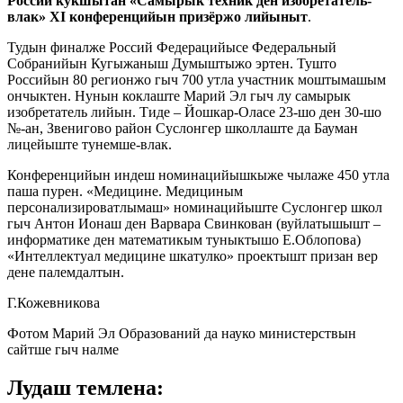
Россий кӱкшытан «Самырык техник ден изобретатель-
влак» XI конференцийын призёржо лийыныт
.
Тудын финалже Россий Федерацийысе Федеральный
Собранийын Кугыжаныш Думыштыжо эртен. Тушто
Российын 80 регионжо гыч 700 утла участник моштымашым
ончыктен. Нунын коклаште Марий Эл гыч лу самырык
изобретатель лийын. Тиде – Йошкар-Оласе 23-шо ден 30-шо
№-ан, Звенигово район Суслонгер школлаште да Бауман
лицейыште тунемше-влак.
Конференцийын индеш номинацийышкыже чылаже 450 утла
паша пурен. «Медицине. Медициным
персонализироватлымаш» номинацийыште Суслонгер школ
гыч Антон Ионаш ден Варвара Свинкован (вуйлатышышт –
информатике ден математикым туныктышо Е.Облопова)
«Интеллектуал медицине шкатулко» проектышт призан вер
дене палемдалтын.
Г.Кожевникова
Фотом Марий Эл Образований да науко министерствын
сайтше гыч налме
Лудаш темлена: