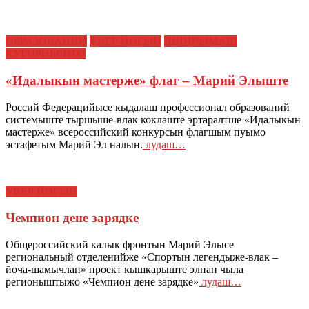
ОБРАЗОВАНИЙ
УВЕР ЙОГЫН
ШИНЧЫМАШ
КУГОРНЫШТО
«Идалыкын мастерже» флаг – Марий Элыште
Россий Федерацийысе кыдалаш профессионал образований
системыште тыршыше-влак коклаште эртаралтше «Идалыкын
мастерже» всероссийский конкурсын флагшым пуымо
эстафетым Марий Эл налын.
лудаш…
УВЕР ЙОГЫН
Чемпион дене зарядке
Общероссийский калык фронтын Марий Элысе
региональный отделенийже «Спортын легендыже-влак –
йоча-шамычлан» проект кышкарыште элнан чыла
регионыштыжо «Чемпион дене зарядке»
лудаш…