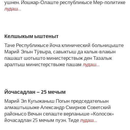
ушнен. Йошкар-Олаште республикысе Мер-политике
лудаш…
Келшыкым ыштеныт
Таче Республикысе йоча клинический больницыште
Марий Элын Тӱвыра, савыктыш да калык-влакын
пашашт шотышто министерствыж ден Тазалык
аралтыш министерствыже пашам
лудаш…
Йочасадлан – 25 мечым
Марий Эл Кугыжаныш Погын председательын
алмаштышыже Александр Смирнов Советский
районысо Вечын селаште верланыше «Колосок»
йочасадлан 25 мечым пуэн. Тиде
лудаш…