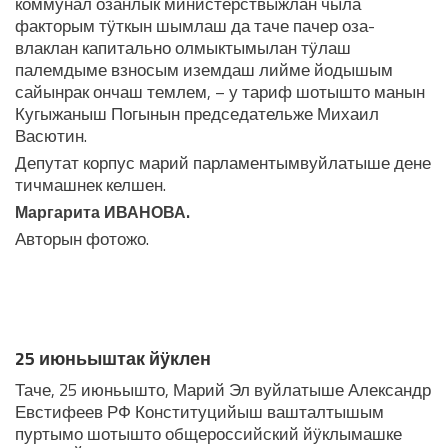
коммунал озанлык министерствыжлан чыла
факторым тӱткын шымлаш да таче пачер оза-
влаклан капитально олмыктымылан тӱлаш
палемдыме взносым иземдаш лийме йодышым
сайынрак ончаш темлем, – у тариф шотышто манын
Кугыжаныш Погынын председательже Михаил
Васютин.
Депутат корпус марий парламентымвуйлатыше дене
тичмашнек келшен.
Маргарита ИВАНОВА.
Авторын фотожо.
ЛУДАШ ТЕМЛЕНА:
25 июньыштак йӱклен
Таче, 25 июньышто, Марий Эл вуйлатыше Александр
Евстифеев РФ Конституцийыш вашталтышым
пуртымо шотышто общероссийский йӱклымашке