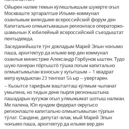
Ойырен налме темын кӱлешлыкшым шукерте огыл
Москваште эртаралтше Илыме-коммунал
озанлыкым вияҥдыме всероссийский форум ден
Капитально олмыктымашын регионласе операторжо-
шамычын Х юбилейный всероссийский съездыштат
пеҥгыдемда.
Заседанийыште тӱҥ докладым Марий Элын чоҥымо
паша, архитектур да илыме вер ден коммунал
озанлык министрже Александр Горбунов ыштен. Тудо
шуко пачеран пӧртыштӧ тӱшка погым капитально
олмыктымылан взносын у кугытшым – 1 квадрат
метр кумдыклан 23 теҥгеат 54 ыр – увертарен.
– Кызытсе тарифым вашталташ кӱлмым чыланат
умылена, но тидын дене пырля регионыштына
пашадарын кугужак огыл улмыжымат шотыш налман.
Ме палена, Юл кундем федерал округысо
регионлаште капитально олмыктымылан тӱрлын
тӱлат. Сандене, депутат-влак, мый Марий Элын
чоҥымо паша, архитектур да илыме вер ден