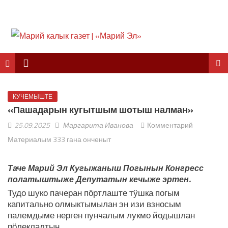
КУЧЕМЫШТЕ
«Пашадарын кугытшым шотыш налман»
25.09.2025
Маргарита Иванова
Комментарий
Материалым 333 гана онченыт
Таче Марий Эл Кугыжаныш Погынын Конгресс
полатыштыже Депутатын кечыже эртен.
Тудо шуко пачеран пӧртлаште тӱшка погым
капитально олмыктымылан эн изи взносым
палемдыме нерген пунчалым лукмо йодышлан
пӧлеклалтын.