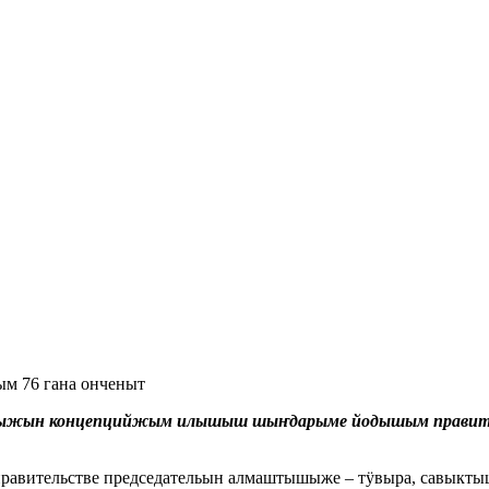
м 76 гана онченыт
кыжын концепцийжым илышыш шыҥдарыме йодышым правите
авительстве председательын алмаштышыже – тӱвыра, савыкты