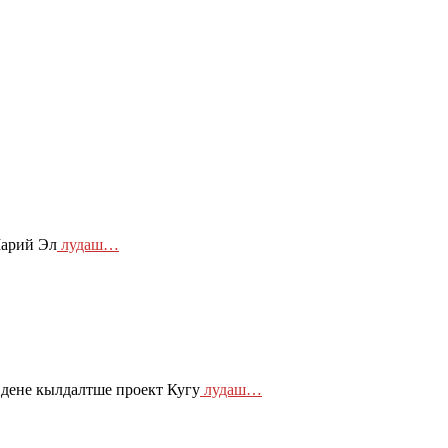
Марий Эл
лудаш…
дене кылдалтше проект Кугу
лудаш…