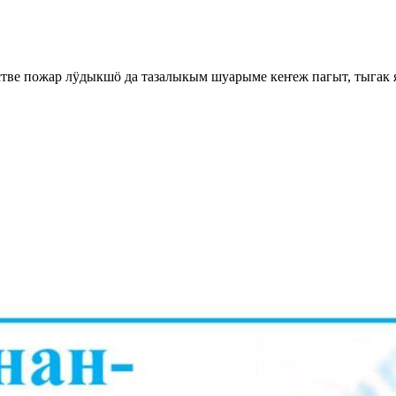
ве пожар лӱдыкшӧ да тазалыкым шуарыме кеҥеж пагыт, тыгак 