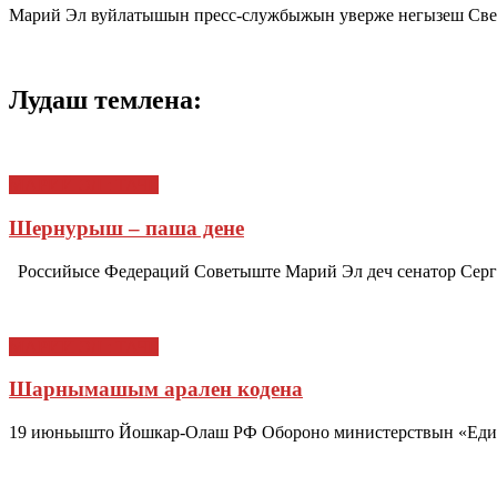
Марий Эл вуйлатышын пресс-службыжын уверже негызеш Све
Лудаш темлена:
МАРИЙ ЭЛ : ТАЧЕ
Шернурыш – паша дене
Российысе Федераций Советыште Марий Эл деч сенатор Сер
МАРИЙ ЭЛ : ТАЧЕ
Шарнымашым арален кодена
19 июньышто Йошкар-Олаш РФ Обороно министерствын «Единст