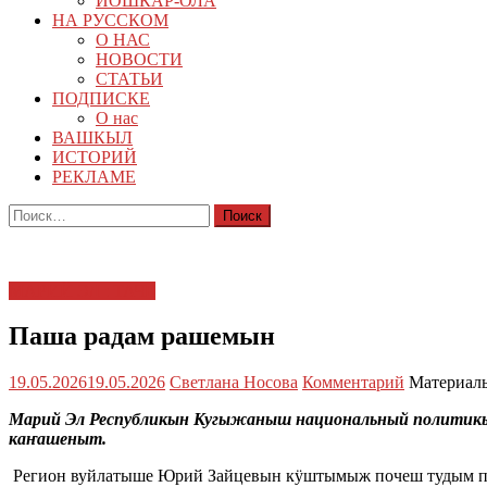
ЙОШКАР-ОЛА
НА РУССКОМ
О НАС
НОВОСТИ
СТАТЬИ
ПОДПИСКЕ
О нас
ВАШКЫЛ
ИСТОРИЙ
РЕКЛАМЕ
Найти:
МАРИЙ ЭЛ : ТАЧЕ
Паша радам рашемын
19.05.2026
19.05.2026
Светлана Носова
Комментарий
Материалы
Марий Эл Республикын Кугыжаныш национальный полити
каҥашеныт.
Регион вуйлатыше Юрий Зайцевын кӱштымыж почеш тудым пр