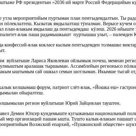
аштыже РФ президентын «2036 ий марте Россий Федерацийын 
аре утла мероприятийым пуртыман план пеҥгыдемдалтын. Ты 
н пӧлеклалтеш. Кызытак ямдылалташ тӱҥалман. Верысе кучем
 план-влакым ямдылаш да пеҥгыдемдаш кӱлеш. 2026 ийыште э
ипалитет-влак паша радамышкышт пуртышаш улыт, – палемден 
да конфессий-влак кокласе кылым пеҥгыдемден толмашке викт
ыт.
м вуйлатыше Лариса Яковлеван ойлымыж почеш, мемнан регион
 улмыштым аралашак тыршыман. Ассамблейын регионысо пӧлка
влакым ыштымым сай ошкыл семын шотлыман. Икымше тыгай о
алык келшымаш форум, патриот слёт-влак, «Йошка еш» гастрон
дымылан ойыралтеш.
олшымылан регион вуйлатыше Юрий Зайцевлан тауштен.
 Павел Демин Юлсер кундемыште кугыжаныш национальный по
ьный мер организаций пашам ышта. Тушто калык-влакын пашаш
ероприятийым Волжский епархий, «Пушкинский обществе» шукта