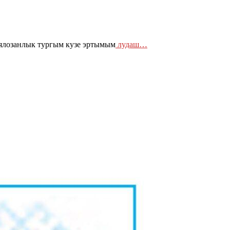
ялозанлык тургым кузе эртымым
лудаш…