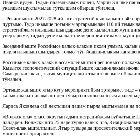
Иванов вӱден. Тудын палемдымыж почеш, Марий Эл шке паш
указшым шуктымылан тӱткышым ойыраш тӱҥалеш.
– Регионышто 2027-2028 ийласе стратегий кышкарыште 40 н
пуртымо. Тудо икымше погыным эртарымылан 110 ий теммыла
стратегийжым илышыш шыҥдарыме дене кылдалтше муниципал
увертарыме, тидын дене кылдалтше мероприятийламат муниц
Заседанийыште Российысе калык-влакын икоян улмым, калык 
пырля илышыш шыҥдарен толмо тӱҥ йодыш-влакым каҥашен
Российысе калык-влакын ассамблейыштын регионысо пӧлкажы
Кызытсе геополитический ситуацийыште калык-влакын икоян
Самырык-влакын, тыгак муниципалитетлаште верысе пӧлка-
тӱҥалын.
Эртыше жапыште ятыр кугу мероприятийым эртарыме, тиде – к
калык-влакын йылмышт ден тӱвыра поянлыкыштым арален ко
Лариса Яковлева сай лектышан пашам пырля ыштымылан да п
«Волжск ола» оласе округын администрацийжым вуйлатыше
палдарен. Волжскышто 25 наре тӱрлӧ калык ила, 8 национал
Совет-влак ышталтыныт. Ятыр тӱвыра да просветительский м
мониторинг эртаралтеш.