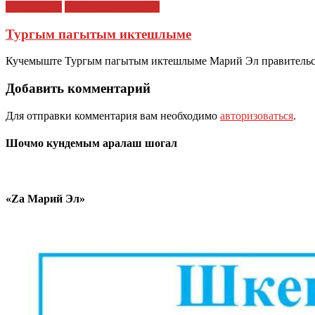
Кучемыште
МАРИЙ ЭЛ : ТАЧЕ
Тургым пагытым иктешлыме
Кучемыште Тургым пагытым иктешлыме Марий Эл правительст
Добавить комментарий
Для отправки комментария вам необходимо
авторизоваться
.
Шочмо кундемым аралаш шогал
«Zа Марий Эл»