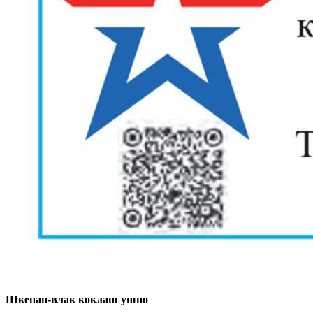
Шкенан-влак коклаш ушно