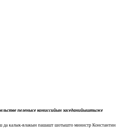
льстве пеленысе комиссийын заседанийыштыже
ш да калык-влакын пашашт шотышто министр Константин