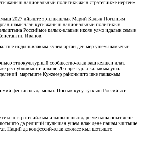
кугыжаныш национальный политикыжын стратегийже нерген»
радамыш 2027 ийыште эртышашлык Марий Калык Погыным
 орган-шамычлан кугыжаныш национальный политикын
лыштына Российысе калык-влакын икоян улмо идалык семын
Константин Иванов.
аралтше йодыш-влакым кучем орган ден мер ушем-шамычын
ысо этнокультурный сообщество-влак ваш келшен илат.
же республикыште илыше 20 наре тӱрлӧ калыкым уша.
тделений мартыште Кужэҥер районышто шке пашажым
омий фестиваль да молат. Поснак кугу тӱткыш Российысе
литикын стратегийжым илышыш шыҥдарыме паша опыт дене
т шотышто да религий шӱлышан ушем-влак дене пашам ыштыше
т. Наций да конфессий-влак кокласе кыл шотышто