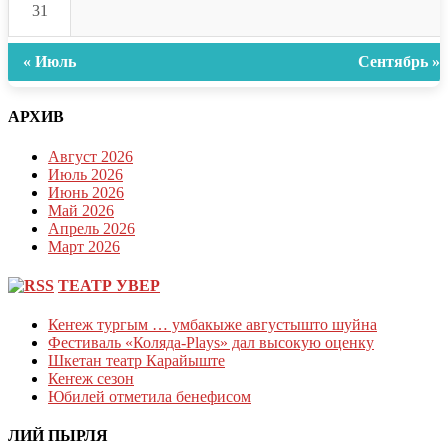
31
« Июль
Сентябрь »
АРХИВ
Август 2026
Июль 2026
Июнь 2026
Май 2026
Апрель 2026
Март 2026
ТЕАТР УВЕР
Кеҥеж тургым … умбакыже августышто шуйна
Фестиваль «Коляда-Plays» дал высокую оценку
Шкетан театр Карайыште
Кеҥеж сезон
Юбилей отметила бенефисом
ЛИЙ ПЫРЛЯ