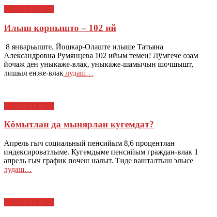
УВЕР ЙОГЫН
Илыш корнышто – 102 ий
8 январьыште, Йошкар-Олаште илыше Татьяна
Александровна Румянцева 102 ийым темен! Лӱмгече озам
йочаж ден уныкаже-влак, уныкаже-шамычын шочшышт,
лишыл еҥже-влак
лудаш…
УВЕР ЙОГЫН
Кöмытлан да мынярлан кугемдат?
Апрель гыч социальный пенсийым 8,6 процентлан
индексироватлыме. Кугемдыме пенсийым граждан-влак 1
апрель гыч график почеш налыт. Тиде вашталтыш элысе
лудаш…
УВЕР ЙОГЫН