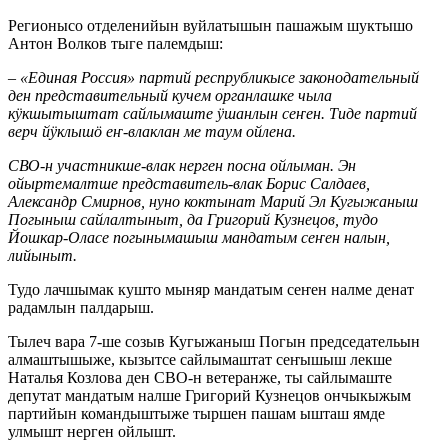
Регионысо отделенийын вуйлатышын пашажым шуктышо
Антон Волков тыге палемдыш:
– «Единая Россия» партий респрубликысе законодательный
ден представительный кучем органлашке чыла
кӱкшытыштат сайлымаште ӱшанлын сеҥен. Тиде партий
верч йӱклышӧ еҥ-влаклан ме таум ойлена.
СВО-н участникше-влак нерген посна ойлыман. Эн
ойыртемалтше представитель-влак Борис Салдаев,
Александр Смирнов, нуно коктынат Марий Эл Кугыжаныш
Погыныш сайлалтыныт, да Григорий Кузнецов, тудо
Йошкар-Оласе погынымашыш мандатым сеҥен налын,
лийыныт.
Тудо лачшымак кушто мыняр мандатым сеҥен налме денат
радамлын палдарыш.
Тылеч вара 7-ше созыв Кугыжаныш Погын председательын
алмаштышыже, кызытсе сайлымаштат сеҥышыш лекше
Наталья Козлова ден СВО-н ветеранже, ты сайлымаште
депутат мандатым налше Григорий Кузнецов ончыкыжым
партийын командыштыже тыршен пашам ышташ ямде
улмышт нерген ойлышт.