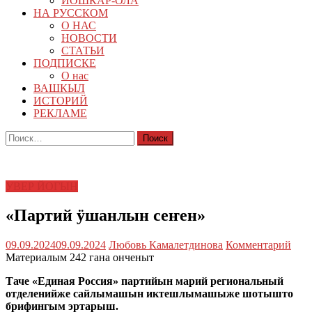
ЙОШКАР-ОЛА
НА РУССКОМ
О НАС
НОВОСТИ
СТАТЬИ
ПОДПИСКЕ
О нас
ВАШКЫЛ
ИСТОРИЙ
РЕКЛАМЕ
Найти:
УВЕР ЙОГЫН
«Партий ӱшанлын сеҥен»
09.09.2024
09.09.2024
Любовь Камалетдинова
Комментарий
Материалым 242 гана онченыт
Таче «Единая Россия» партийын марий региональный
отделенийже сайлымашын иктешлымашыже шотышто
брифингым эртарыш.