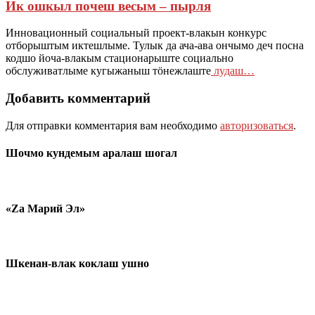
Ик ошкыл почеш весым – пырля
Инновационный социальный проект-влакын конкурс
отборыштым иктешлыме. Тулык да ача-ава ончымо деч посна
кодшо йоча-влакым стационарыште социально
обслуживатлыме кугыжаныш тӧнежлаште
лудаш…
Добавить комментарий
Для отправки комментария вам необходимо
авторизоваться
.
Шочмо кундемым аралаш шогал
«Zа Марий Эл»
Шкенан-влак коклаш ушно