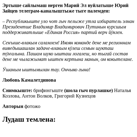
Эртыше сайлымаш нерген Марий Эл вуйлатыше Юрий
Зайцев телеграм-каналыштыже тыге палемден:
– Республикыште уло чот гыч пелыже утла избиратель элнан
Президентше Владимир Владимирович Путинын курсшым
поддерживатлыше «Единая Россия» партий верч йӱклен.
Сеҥыше-влакым саламлем! Икоян команде дене ме регионнам
вияҥдышашлан задаче-влакым кӱлеш семын шукташ
тӱҥалына. Пашам шуко ышташ логалеш, но тыгай состав
дене ме чылажымат ыштен кертына манын, ом кокытелане.
Ӱшаным ыштымылан тау. Ончыко гына!
Любовь Камалетдинова
Снимкыште:
брифингыште
(шола гыч пурлашке)
Наталья
Козлова, Антон Волков, Григорий Кузнецов
Авторын
фотожо
Лудаш темлена: