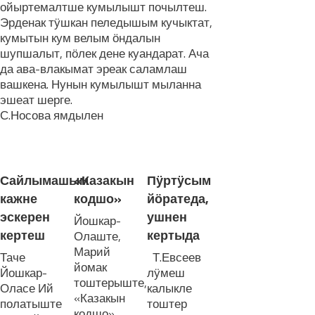
ойыртемалтше кумылышт почылтеш.
Эрденак тӱшкан пеледышым кучыктат,
кумытын кум велым ӧндалын
шупшалыт, пӧлек дене куандарат. Ача
да ава-влакымат эреак саламлаш
вашкена. Нунын кумылышт мыланна
эшеат шерге.
С.Носова ямдылен
ЛУДАШ ТЕМЛЕНА:
Сайлымашым
«Казакын
Пӱртӱсым
кажне
кодшо»
йӧратеда,
эскерен
ушнен
Йошкар-
кертеш
кертыда
Олаште,
Марий
Таче
Т.Евсеев
йомак
Йошкар-
лӱмеш
тоштерыште,
Оласе Ий
калыкле
«Казакын
полатыште
тоштер
кодшо»