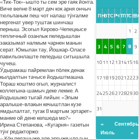
«Тик-Ток»-ышто ты сем эре гаяк йоҥга.
Виче велне 8 март деч кок арня ончыч
тюльпаным пеш чот налаш тӱҥалме
ПН
ВТ
СР
ЧТ
ПТ
СБ
В
нергенат увер туштак шинчаш
перныш. Эсогыл Кирово-Чепецкысе
1
2
тепличный озанлык пеледышлан
заказымат налмым чарнен манын
8
3
4
5
6
7
9
серат. Юмылан тау, Йошкар-Оласе
павильонлаште пеледыш ситышыла
10
11
12
13
14
15
16
чучеш.
Ӱдырамаш пайремлан пӧлек денак
кылдалтын тачысе йодыштмашна.
17
18
19
20
21
22
23
Тораш коштмо огыл, журналист
коллегына-шамыч деке лекме. А
24
25
26
27
28
29
30
йодышыжо тыгай лийын: «Элым
аралыше-влакын кечыштлан кузе
31
ямдылалтат, тугак 8 мартым эртарет»
манме ой дене келшеда мо?»
«
Сентябрь
Ирина Степанова, «Кугарня» газетын
тӱҥ редакторжо:
Июль
»
– Кӧн пелашыже але эргыже уло гын,