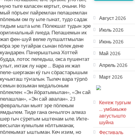
нуно тыге каласен кертыт, очыни. Но
АРХИВ
мый пӧръеҥ пайремлан пелашемлан
Август 2026
пӧлекым ом пу ыле гынат, тудо садак
тидым ышта ыле. Пӧлекшат тудын эре
Июль 2026
оригинальный лиеда. Пелашемын ик
жап фен-шуй велке лупшалтмылан
Июнь 2026
кӧра эре тугайрак сынан пӧлек дене
куандарен. Пачерыштына Хоттей
Май 2026
будда, лотос пеледыш, окса пушеҥгат
Апрель 2026
улыт, иктаж лу наре … Вара ик жап
пеле-шергакан кӱ гыч сӧрастарышым
Март 2026
кучыкташ тӱҥалын. Тылеч вара тӱрлӧ
семын возыман медальоным
ТЕАТР
пӧлеклен: «Эн йӧратымылан», «Эн сай
УВЕР
пелашлан», «Эн сай авалан». 23
Кеҥеж тургым
февральлан мыят эре пӧлекым
… умбакыже
ямдылем. Тиде гана ончылгоч алмаз
августышто
шер гыч сӱретым ыштенам ыле. Икте-
шуйна
весылан кумылым нӧлтыманак,
пӧлекымат ыштыман. Кеч изим, но
Фестиваль