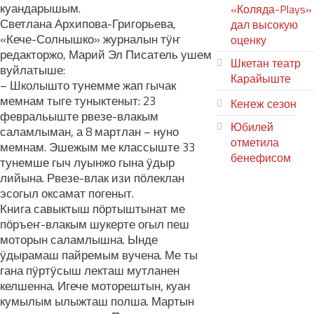
куандарышым.
«Коляда-Plays»
Светлана Архипова-Григорьева,
дал высокую
«Кече-Солнышко» журналын тӱҥ
оценку
редакторжо, Марий Эл Писатель ушем
Шкетан театр
вуйлатыше:
Карайыште
– Школышто тунемме жап гычак
мемнам тыге туныктеныт: 23
Кеҥеж сезон
февральыште рвезе-влакым
Юбилей
саламлыман, а 8 мартлан – нуно
отметила
мемнам. Эшежым ме классыште 33
бенефисом
тунемше гыч луынжо гына ӱдыр
лийына. Рвезе-влак изи пӧлеклан
ЛИЙ ПЫРЛЯ
эсогыл оксамат погеныт.
Книга савыктыш пӧртыштынат ме
пӧръеҥ-влакым шукерте огыл пеш
моторын саламлышна. Ынде
ӱдырамаш пайремым вучена. Ме ты
гана пӱртӱсыш лекташ мутланен
келшенна. Игече моторештын, куан
кумылым ылыжташ полша. Мартын