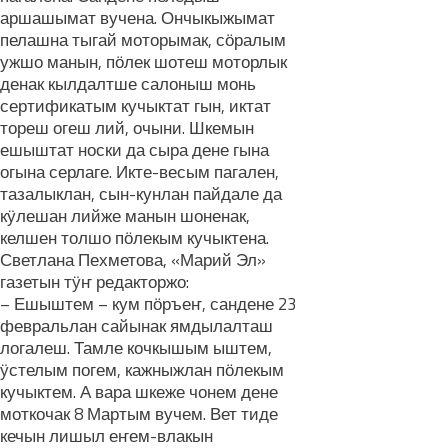
аршашымат вучена. Ончыкыжымат
пелашна тыгай моторымак, сӧралым
ужшо манын, пӧлек шотеш моторлык
денак кылдалтше салоныш монь
сертификатым кучыктат гын, иктат
тореш огеш лий, очыни. Шкемын
ешыштат носки да сыра дене гына
огына серлаге. Икте-весым пагален,
тазалыклан, сын-кунлан пайдале да
кӱлешан лийже манын шоненак,
келшен толшо пӧлекым кучыктена.
Светлана Пехметова, «Марий Эл»
газетын тӱҥ редакторжо:
– Ешыштем – кум пӧръеҥ, сандене 23
февральлан сайынак ямдылалташ
логалеш. Тамле кочкышым ыштем,
ӱстелым погем, кажныжлан пӧлекым
кучыктем. А вара шкеже чонем дене
моткочак 8 Мартым вучем. Вет тиде
кечын лишыл еҥем-влакын