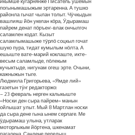
икымше кугарнянже Писатель ушемын
погынымашыжым эртаренна. А тушко
районла гычат чылан толыт. Чӱчкыдын
вашлияш йӧн укелан кӧра, Ӱдырамаш
пайрем денат пӧръеҥ-влак ончылгоч
саламлен кодат. Кызыт
саламлымашыже тӱрлӧ соцкыл гочат
шуко пура, тидат кумылым нӧлта. А
ешыште вате-марий коклаште, икте-
весым саламлыде, пӧлекым
кучыктыде, нигунам огеш эрте. Очыни,
кажныжын тыге.
Людмила Григорьева, «Ямде лий»
газетын тӱҥ редакторжо:
– 23 февраль нерген калыкыште
«Носки ден сыра пайрем» манын
ойлышат улыт. Мый 8 Мартлан носки
да сыра дене гына ынем серлаге. Ме
ӱдырамаш улына, утларак
моторлыкым йӧртена, шкенамат
пагалена. Сандене пеледыш