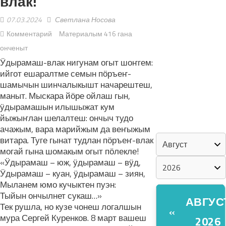
влак!
07.03.2024
Светлана Носова
«ZА МАРИЙ
Комментарий
Материалым 416 гана
ЭЛ»
онченыт
ШКЕНАН-
Ӱдырамаш-влак нигунам огыт шоҥгем:
ийгот ешаралтме семын пӧръеҥ-
ВЛАК
шамычын шинчалыкышт начарештеш,
КОКЛАШ
маныт. Мыскара йӧре ойлаш гын,
УШНО
ӱдырамашын илышыжат кум
йыжыҥлан шелалтеш: ончыч тудо
КАЛЕНДАРЬ
ачажым, вара марийжым да веҥыжым
витара. Туге гынат тудлан пӧръеҥ-влак
могай гына шомакым огыт пӧлекле!
«Ӱдырамаш – юж, ӱдырамаш – вӱд,
Ӱдырамаш – куан, ӱдырамаш – зиян,
Мыланем юмо кучыктен пуэн:
Тыйын ончылнет сукаш…»
АВГУС
Тек рушла, но кузе чонеш логалшын
«
мура Сергей Куренков. 8 март вашеш
2026