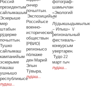
Россий
фотограф-
ончер
президентым
шамычлан
почылтын.
сайлымашым
«Экологий
Экспозицийым
Эскерыше
–
Российысе
мер
Лӱдыкшыдымылык
военно-
штабын
– Илыш» V
исторический
рӱдерже
региональный
обществын
почылтын.
фестиваль-
(РВИО)
Тушко
конкурсым
регионысо
сайлымаш
увертарен.
пӧлкаже
кампанийым
Тудо 22
ден Марий
эскерыме
март гыч
Элын
пашаш
лудаш…
Тӱвыра,
ушнышо
лудаш…
республикысе
лудаш…