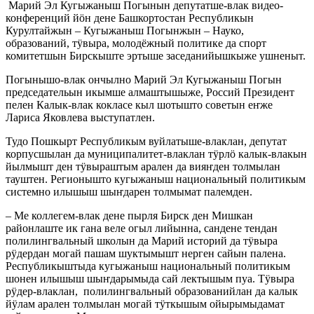
Марий Эл Кугыжаныш Погынын депутатше-влак видео-
конференций йӧн дене Башкортостан Республикын
Курултайжын – Кугыжаныш Погынжын – Науко,
образований, тӱвыра, молодёжный политике да спорт
комитетшын Бирскыште эртыше заседанийышкыже ушненыт.
Погынышо-влак ончылно Марий Эл Кугыжаныш Погын
председательын икымше алмаштышыже, Россий Президент
пелен Калык-влак кокласе кыл шотышто советын еҥже
Лариса Яковлева выступатлен.
Тудо Пошкырт Республикым вуйлатыше-влаклан, депутат
корпусшылан да муниципалитет-влаклан тӱрлӧ калык-влакын
йылмышт ден тӱвыраштым арален да вияҥден толмылан
тауштен. Регионышто кугыжаныш национальный политикым
системно илышыш шыҥдарен толмымат палемден.
– Ме коллегем-влак дене пырля Бирск ден Мишкан
районлаште ик гана веле огыл лийынна, сандене тендан
полилингвальный школын да Марий историй да тӱвыра
рӱдердан могай пашам шуктымышт нерген сайын палена.
Республикыштыда кугыжаныш национальный политикым
шонен илышыш шыҥдарымыда сай лектышым пуа. Тӱвыра
рӱдер-влаклан, полилингвальный образованийлан да калык
йӱлам арален толмылан могай тӱткышым ойырымыдамат