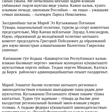
сайын ужына. Ме ончылнына шогышо задаче-влакым
умбакыжат пырля шукташ ямде улына. Кажне калык, кушто
илымым ончыде, шкенжым Российын – ик ешын – ужашыже
семын шижшаш, – палемден Лариса Николаевна.
Заседанийыш тыгак Марий Эл Кугыжаныш Погынын
Тӱвыра, национальный политике, туризм да спорт комитетын
председательже, Мер Каҥаш вуйлатыше Эдуард Александров,
Науко, образований да молодёжный политике шотышто
комитет председатель Григорий Пейсахович да образований
ден науко министрын алмаштышыже Валентина Гаврилова
ушненыт.
Каҥашыме тӱҥ йодыш «Башкортостан Республикысе калык-
влакын йылмышт нерген» законын муниципал кӱкшытыштӧ
шукталтмыж нерген лийын. Тидын нерген Мишкан, Калтаса
да Бирск районласе админирацийыштын еҥышт палдареныт.
Марий Элыштат йылме политике шотышто регионысо
законодательствым илышыш шыҥдарыме паша радам дене
шукталтеш. Кугыжаныш Погынышто лӱмын пашаче тӱшка
ышталтын. Тудын тӱҥ задачыже – тӱвыра да йылме дене
кылдалтше региональный базовый закон-влакым уэмден
толмаш. А тидыже федерал кӱкшытыштӧ законодательствын
вашталтмыже да «Россий Федерацийысе калык-влакын