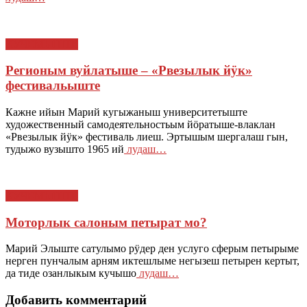
КУЧЕМЫШТЕ
Регионым вуйлатыше – «Рвезылык йӱк»
фестивальыште
Кажне ийын Марий кугыжаныш университетыште
художественный самодеятельностьым йӧратыше-влаклан
«Рвезылык йӱк» фестиваль лиеш. Эртышым шергалаш гын,
тудыжо вузышто 1965 ий
лудаш…
КУЧЕМЫШТЕ
Моторлык салоным петырат мо?
Марий Элыште сатулымо рӱдер ден услуго сферым петырыме
нерген пунчалым арням иктешлыме негызеш петырен кертыт,
да тиде озанлыкым кучышо
лудаш…
Добавить комментарий