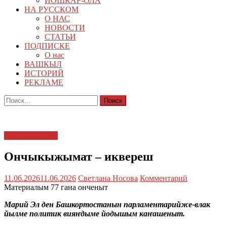
ЙОШКАР-ОЛА
НА РУССКОМ
О НАС
НОВОСТИ
СТАТЬИ
ПОДПИСКЕ
О нас
ВАШКЫЛ
ИСТОРИЙ
РЕКЛАМЕ
Найти:
КУЧЕМЫШТЕ
Ончыкыжымат – иквереш
11.06.2026
11.06.2026
Светлана Носова
Комментарий
Материалым 77 гана онченыт
Марий Эл ден Башкортостанын парламентарийже-влак
йылме политик вияҥдыме йодышым каҥашеныт.