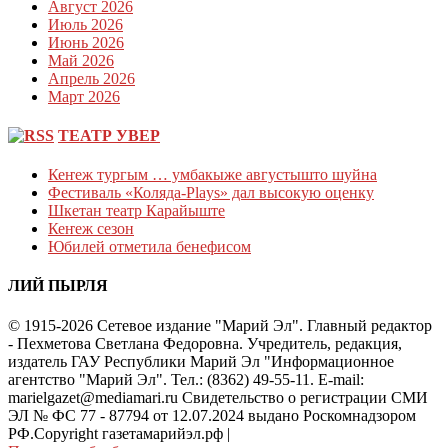
Август 2026
Июль 2026
Июнь 2026
Май 2026
Апрель 2026
Март 2026
ТЕАТР УВЕР
Кеҥеж тургым … умбакыже августышто шуйна
Фестиваль «Коляда-Plays» дал высокую оценку
Шкетан театр Карайыште
Кеҥеж сезон
Юбилей отметила бенефисом
ЛИЙ ПЫРЛЯ
© 1915-2026 Сетевое издание "Марий Эл". Главный редактор
- Пехметова Светлана Федоровна. Учредитель, редакция,
издатель ГАУ Республики Марий Эл "Информационное
агентство "Марий Эл". Тел.: (8362) 49-55-11. E-mail:
marielgazet@mediamari.ru Свидетельство о регистрации СМИ
ЭЛ № ФС 77 - 87794 от 12.07.2024 выдано Роскомнадзором
РФ.Copyright газетамарийэл.рф
|