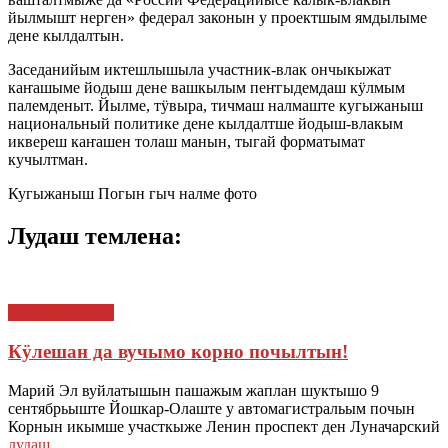
йылмышт нерген» федерал законын у проектшым ямдылыме
дене кылдалтын.
Заседанийым иктешлышыла участник-влак ончыкыжат
каҥашыме йодыш дене вашкылым пеҥгыдемдаш кӱлмым
палемденыт. Йылме, тӱвыра, тичмаш налмаште кугыжаныш
национальный политике дене кылдалтше йодыш-влакым
иквереш каҥашен толаш манын, тыгай форматымат
кучылтман.
Кугыжаныш Погын гыч налме фото
Лудаш темлена:
КУЧЕМЫШТЕ
Кӱлешан да вучымо корно почылтын!
Марий Эл вуйлатышын пашажым жаплан шуктышо 9
сентябрьыште Йошкар-Олаште у автомагистральым почын
Корнын икымше участкыже Ленин проспект ден Луначарский
лудаш…