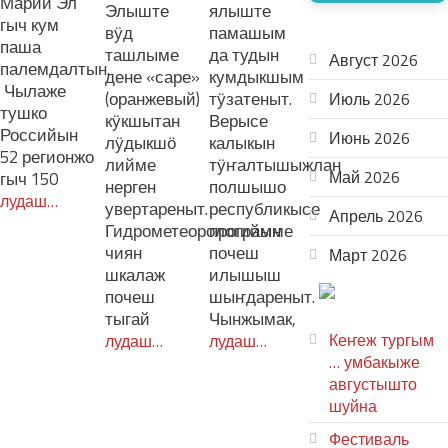
Марий Эл
Элыште
ялыште
гыч кум
АРХИВ
вӱд
памашым
паша
ташлыме
да тудын
Август 2026
палемдалтын.
дене «саре»
кумдыкшым
Чылаже
(оранжевый)
тӱзатеныт.
Июль 2026
тушко
кӱкшытан
Верысе
Российын
Июнь 2026
лӱдыкшӧ
калыкын
52 регионжо
лийме
тӱҥалтышыжлан
Май 2026
гыч 150
нерген
полшышо
лудаш…
увертареныт.
республикысе
Апрель 2026
Гидрометеорологийын
программе
чиян
почеш
Март 2026
шкалаж
илышыш
ТЕАТР
почеш
шыҥдареныт.
УВЕР
тыгай
Чынжымак,
Кеҥеж тургым
лудаш…
лудаш…
… умбакыже
августышто
шуйна
Фестиваль