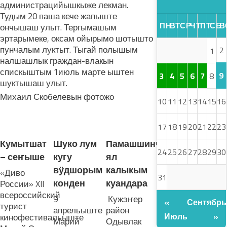
администрацийышкыже лекман.
Тудым 20 паша кече жапыште
ПН
ВТ
СР
ЧТ
ПТ
СБ
В
ончышаш улыт. Тергымашым
эртарымеке, оксам ойырымо шотышто
пунчалым луктыт. Тыгай полышым
2
1
налшашлык граждан-влакын
спискыштым 1июль марте ыштен
9
3
4
5
6
7
8
шуктышаш улыт.
Михаил Скобелевын фотожо
10
11
12
13
14
15
16
ЛУДАШ ТЕМЛЕНА:
17
18
19
20
21
22
23
Кумытшат
Шуко лум
Памашшинча
24
25
26
27
28
29
30
– сеҥыше
кугу
ял
вӱдшорым
калыкым
«Диво
31
конден
куандара
России» XII
всероссийский
9
Кужэҥер
«
Сентябрь
турист
апрельыште
район
Июль
»
кинофестивальыште
Марий
Одывлак