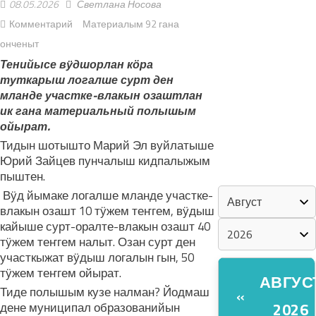
08.05.2026
Светлана Носова
Комментарий
Материалым 92 гана
«ZА МАРИЙ
онченыт
ЭЛ»
Тенийысе вӱдшорлан кӧра
туткарыш логалше сурт ден
ШКЕНАН-
мланде участке-влакын озаштлан
ВЛАК
ик гана материальный полышым
КОКЛАШ
ойырат.
УШНО
Тидын шотышто Марий Эл вуйлатыше
Юрий Зайцев пунчалыш кидпалыжым
КАЛЕНДАРЬ
пыштен.
Вӱд йымаке логалше мланде участке-
влакын озашт 10 тӱжем теҥгем, вӱдыш
кайыше сурт-оралте-влакын озашт 40
тӱжем теҥгем налыт. Озан сурт ден
участкыжат вӱдыш логалын гын, 50
тӱжем теҥгем ойырат.
АВГУС
Тиде полышым кузе налман? Йодмаш
«
2026
дене муниципал образованийын