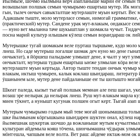
Йылмызе, шочмо йылмына верч азапланыше марий еҥ семын ты
возышылан полшык семын чумырымо ешартыш мутер. Ик могыр
гын, тылеч ончыч савыкталтше мутерлаште муын кертыт. Вес
Адакшым тыште, моло мутерласе семын, нимогай грамматике
(практический) мутер. Сандене урак мут-влакым, ондакысе 
— нуно вет мыланна таче шукыштлан у шомакла чучыт. Тиддеч 
посна марий культур илышым кӱлеш семын вораҥдараш ок лий
Мутерышке тугай шомакым веле пурташ тыршыме, кудо моло му
лиеш. Но саде мутерыш логалше шомак деч нуно мо дене гына
ончыктат), я йӧршеш палыдыме улмышт дене, я чылт у мут у
ончыкталт, мутерыш тудым ешартыш ыҥже улмылан кӧра веле
мутерлаште муын кертыда. Автор тыште тендан ончык чумыр
влакым, иктыш чумырен, калык коклаш шыҥдараш, литератур
ӱшанынем ыле, мутер дене пайдаланыше еҥ ты шотышто могай
Шкеат паледа, кызыт тыгай полшык мемнан але пеш шагал, ук
возаш эре нелырак да нелырак лиеш. Руш мут-влакым марла к
миен тӱкнет, а нунышт кугунак полшен огыт керт. Тыгай аза
Мутерым чумырымо годым мый теве могай шонымашыш толын ш
шке йылмынам кӧргышкына шыҥдарен шуктен онал, кӱлеш нар
йылмешнак шукертак шочшо да вожланыше мутым кучылтмылан
культуран айдемыла кояш тӧчена, шинчымашна чӱдырак улмым,
мӧҥгешла, чапшым веле волта. Вет раш: айдеме иктаж-мом ок