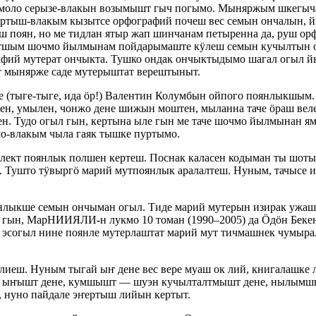
еч моло серызе-влакын возымышт гыч погымо. Мыняржым шкегыча
ыртыш-влакым кызытсе орфографий почеш вес семын ончалын,
 поян, но ме тидлан ятыр жап шинчанам петыренна да, руш ор
уатшым шочмо йылмынам пойдарымаште кӱлеш семын кучылтын
фий мутерат ончыкта. Тушко ондак ончыктыдымо шагал огыл й
т мынярже саде мутерыштат верештыныт.
зе (тыге-тыге, ида ӧр!) Валентин Колумбын ойпого поянлыкшы
ен, умылен, чонжо дене шижын моштен, мыланна таче ӧраш ве
н. Тудо огыл гын, кертына ыле гын ме таче шочмо йылмынан ям
шо-влакым чыла гаяк тышке пуртымо.
лект поянлык полшен кертеш. Поснак каласен кодыман ты шот
н. Тушто тӱвыргӧ марий мутпоянлык аралалтеш. Нуным, тачысе
лыкше семын ончыман огыл. Тиде марий мутерын изирак ужашы
ын, МарНИИЯЛИ-н лукмо 10 томан (1990–2005) да Ӧдӧн Бекен 
эсогыл нине поянле мутерлаштат марий мут тичмашнек чумыра
еш. Нуным тыгай ыҥ дене вес вере муаш ок лий, книгалашке л
ыҥышт дене, кумшышт — шуэн кучылталтмышт дене, нылымшышт
нуно пайдале эҥертыш лийын кертыт.