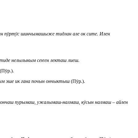
ын пӱртӱс шинчымашыже тидлан але ок сите. Илен
тиде нелылыкым сеҥен лекташ лиеш.
(Пӱр.).
 эше ик гана почын ончыктыш
(Пӱр.).
нчаш пурымаш, ужалымаш-налмаш, кӱсын налмаш ‒ айлен