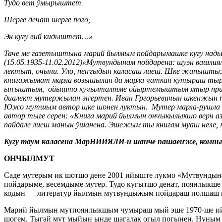
Тудо вет ӱмырыштет
Шерге дечат шерге пого,
Эн кугу вий кидыштет…»
Таче ме газетыштына марий йылмым пойдарымашке кугу над
(15.05.1935-11.02.2012)«Мутвундынам пойдарена: шуэн вашли
лектыт, очыни. Уло, пеҥгыдын каласаш лиеш. Шке жапыштыж
книгажымат марла возышылан да марла чаткан кутыраш ты
ыҥыштым, ойышто кучылталтме ойыртемыштым ятыр пример 
диалект мутержылан эҥертен. Иван Гргорьевичын шкенжын п
Южо мутшым автор шке шонен луктын. Мутер марла-рушла да
автор тыге серен: «Книга марий йылмын ончыкылыкшо верч 
пайдале лиеш манын ӱшанена. Эшежым ты книгам муаш неле,
Кугу таум каласена МарНИИЯЛИ-н шанче пашаеҥже, компь
ОНЧЫЛМУТ
Саде мутерым ик шотшо дене 2001 ийыште лукмо «Мутвундына
пойдарыме, весемдыме мутер. Тудо кугытшо денат, поянлыкше
кодын — литератур йылмын мутвундыжым пойдараш полшаш
Марий йылмын мутпоянлыкшым чумыраш мый эше 1970-ше ийла
шогем. Тыгай мут мыйын ынде шагалак огыл погынен. Нуным т