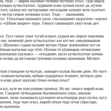
а, тиде — марий йылмын тичмаш мутерже огыл. Тудо марла
мдан кучылталтыт, лудшыеҥ-влак нуным палат да, кӱлеш
талт, нунын вес мутерлашке логалдыме ыҥышт веле пуалтыт.
нче мутер семын ончыман огыл. Тиде — шынымаш
к кӱл. Тӱҥалтыш жапыште нуно «пылышымат шуралтен» кертыт
ыш «пӱйым шырен» пура. Тачысе саманыште умут-влак деч
. Туге гынат улыт тугай-влакат, кудым вес вереат вашлияш
 вес значений дене кучылталтыт але ялт вес умылымашым
го. Шукыжо годым палыме мутын тӱрыс значенийже ялт ок
нийжым кычалаш ида тӧчӧ. Нуным те кӱшнырак ончыктымо
шумлыкшо (цельже) — ситыдыме, шуэн кучылталтше шомак-
ын возаш да мутланаш тунемаш полшаш шонымаш. Моткоч
утым утыждене кучылтде, лывырге калык йылме дене. Но тыге
к-влакым кычалаш, вуйым пудыратыл толашет, мутерла деке
е-влак декат шукташ тӧчен ончаш огыл?
л, кузе ме южгунамже шонена. Но ме, тачысе марий-влак,
але. Сандене чӱчкыдынак йылмыштына улшо, шкенан
ын, шуко палышыла кугешнен-игылтынрак руал пуэна, кугу
нем, тиде чын огыл, марий еҥым тиде огеш сӧрастаре,
те кычалеш.