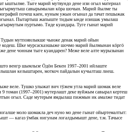
т ыштылме. Тыге марий мутвундо дене изи огыл материал
 йыгырмутыш савырымылан кӧра шочын. Марий йылме ты
фографий почеш каен, нуным ужын огынал да тачат пешыжак
 огынал. Пытартыш жапыште тидым ынде изишак умылаш
ыгырмутым пуртымо. Тиде куандара. Туге гынат марий
м. Тудын мутпоянлыкше чынже денак марий ойын
ле кодеш. Шке мурсаскаэшыже шочмо марий йылмынан кӧргӧ
же дене чоннам тыге куандарен? Меже веле алте мурызынан
ышто венгр шымлызе Ӧдӧн Бекен 1997–2001 ийлаште
 илышлан келыштарен, моткоч пайдалын кучылташ лиеш.
же веле. Тушко улыжат вич тӱжем утла марий шомак веле
9 томан (1997–2001) мутерлашт деке вуйжым савырал кертеш
лтын огыл. Саде мутерым ямдылаш пижмын ик амалже тидат
огалше моло шомакла деч нуно мо дене гынат ойыртемалтыт:
 — кагаз ӱмбак нигунам логалдымышт дене, т.м. Тачысе