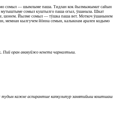
ымо сомыл — шымлыме паша. Тидлан кок йылмыжымат сайын
 — мутыштыме сомыл куштылго паша огыл, ӱшаныза. Шкат
ле, шонем. Йылме сомыл — тӱшка паша вет. Моткоч ӱшанынем
ын, мемнан кылгучем йӧнна семын, калыкнам арален кодымо
к.
Пий оран ававуйжо кенета чарналтыш.
: тудын кажне аспирантше капкультур занятийыш коштшаш