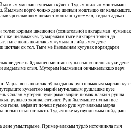
ш. Йылмым умылаш тунемаш кӱлеш. Тудым шижын моштымаш
ҥеш. Йылмым кӧргӧ чонжо дене шижын моштышо еҥ калыкыште,
, лывыргылыкшым шижын мошташ тунемман, тидлан адакат
ен толмо корным шкешонен (сознательно) виктарыман, лӱмынак
ат шке йылмыжым, тӱвыражым тыге виктарен толын да
ӱдыт, тыге шонышо-влакым «умылаш лийдыме» дене
ш шотлан ок тол. Тыге ме йылмынам кугунак вораҥдарен
нлыкше дене пайдаланен мошташ туныктышо полшык уке дене
клан ямдылыме огыл. Мутерым йылмынан ончыкылыкшо верч
аш. Марла возышо-влак чӱчкыдынак руш шомакым марлаш кузе
утерыште кучылтмо марий мут-влакым рушлашке кузе
лиеш. Садлан мутереш чумырымо марий шомак-влакын рушла
лакын рушысо эквивалентышт. Руш йылмыште нунын вес
иске гына, алфавит почеш пуымо руш мут-влакым марла
ла почын огыт ончыкто. Тудым шке мутвундыжым пойдараш
дене умылтарыме. Пример-влакым тӱрлӧ источникла гыч