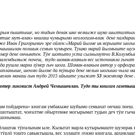
ырым пыштыше, но тидын денак шке велкыже шуко шылталтыма
ялтше мут-влак» книгаш чумырымо неологизм-влак дене палдара
е Иван Григорьевич эре ойлен:«Марий йылме ик верыште шогы
ршышылан полшык семын чумырен. Тушко марий йылмыште шуэ
дене ончыктен. Тӱҥ шотыто уста сылнымутчо В.Колумбын в
алемдымыж почеш, тудо шомак-влакым вес источникла гычат п
 рушла марла лӱмер гыч шога. Шомак-влакым автор у орфогра
азапланыше, шочмо йылме да тӱвыра деке мелын шогышо чыла 
 молан манаш гын тудо 2015 ийыште улыжат
53
экземпляр дене
ютер лингвист Андрей Чемышевлан. Тудо ты книгам газет
м пойдарена» книгам умбакыже шуйымо семынат ончаш лиеш. Т
 шотыштат, чоҥалтме ойыртемже могырымат тудын деч тӱҥ гыча
 шонымаш.
штак тӱҥалынам ыле. Кызытат марла кутырымаште шуэнрак ку
ӱрлӧ тошто савыктышла, вес эллаште лукмо книгала, архивлашт