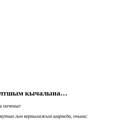
иялтшым кычалына…
а онченыт
амутшо гыч корнылажым шарнеда, очыни: