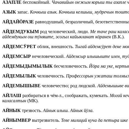
АЗАПЛЕ
беспокойный.
Чачавийын оҥжым корыш ты азапле
АЗЫК
запас.
Кочкыш азык. Кочкыш келшыш, мудречын тошто
АЙДАЙӦРАЗЕ
равнодушный, безразличный, безответственный
АЙДЕМДУКЫМ
род человеческий, люди.
Ме таче раш калас
айдемдукым ош тӱняште, эсогыл кайыкланат кӧранен
(В.К.).
АЙДЕМСӰРЕТ
облик, внешность.
Тыгай айдемсӱрет дене м
АЙДЕМСЫР
нечеловеческий.
Айдемсыр илышыште илен, туд
АЙДЕМЫДЫМЫЛЫК
бесчеловечность.
Йӧра ма уке, кер
АЙДЕМЫЛЫК
человечность.
Профессорын ужаташ толмыж
АЙДЕМЫШЫВЕ
человечество; род людской.
Айдемышыве в
АЙЛАШ
разбираться в чём-л., соображать, кумекать.
Могай ке
каласалтын
(МК).
АЙНЫК
трезвость.
Айнык илыш. Айнык йӱла.
АЙНЫМВЕР
вытрезвитель.
Теве милиций куча да петыра ш