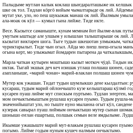
Палыдыме мутлан калык коклаш шыҥдаралташыже ик келшык 
шке ок тол. Тидлан кӧргӧ вийым чымалтарыде ок лий. Айде
мутат уке, уло, но пеш шукыжак манаш ок лий. Йылмым ум
ала-моак ок кӱл — кумыл гына лийже. Тиде икте.
Весе. Кызытсе саманыште, кунам мемнам йот йылме-влак путы
умутым ыштыде але улшым у илышлан талыштарыше ок лий. Л
кызытат виктарен шога. Тыге тудын шкешотан улмыжым, чатк
чуриктарылыт. Тиде чын огыл. Айда мо лиеш лиеш-огыла маны
огына керт, мо улыжымат йомдарен пытарена да чаткалыкшым
Марла чаткан кутырен моштышо кызыт моткоч чӱдӧ. Тидын ик
иктак. Тыгай экшык деч кеч изишак утлаш полшаш шонен, с
азапланыше, «марий чонан» марий-влаклан полшаш шонен чу
Мутер кок ужашан. Тидат тудын шумлыкшо дене кылдалтын: 
кусараш, тудым марий ойлончышто кузе келыштараш кӱлмӧ г
кусарен пуаш лийме мут спискым пуртымо. Тудлан эҥертен, 
мом ончыктымыштым рушлаш кусарен пуымо. Тудым рушла-мар
значенийыштат уло, но тыште нуно мыланна огыт кӱл, санден
кузерак савырал пуаш лиймым ончыктышо мутер сынан шомак
шонышо еҥлан ешартыш, полшык семын веле ямдылыме. Луд
Икымше ужашыште марий мут-влакым рушлаш кусарен пуымо. 
погымо. Лийме годым нуным кушеч налмым ончыктымо.