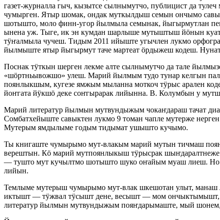
газет-журналла гыч, кызытсе сылнымутчо, публицист да тул
чумырген. Ятыр шомак, ондак муткылдыш семын ончымо сав
шотышто, моло финн-угор йылмыла семынак, йыгырмутлан пеш
ынена уж. Тыге, ик эн кумдан шарлыше мутыштыш йӧнын к
тӱҥалмыла чучеш. Тидым 2011 ийыште угычлен лукмо орфогра
йылмыште ятыр йыгырмут таче мартеат ӧрдыжеш кодеш. Нуна
Поснак тӱткын шерген лекме алте сылнымутчо да тале йылмы
«шӧртньывожшо» улеш. Марий йылмым тудо тунар келгын пал
поянлыкшым, кугезе ямжым мыланна моткоч тӱрыс арален коде
йоҥгата йӱкшӧ деке соҥгырарак лийынна. В. Колумбын у мут
Марий литератур йылмын мутвундыжым чокаҥдараш тачат диа
Сомбатхейыште савыктен лукмо 9 томан чапле мутерже нерге
Мутерым ямдылыме годым тидымат ушышто кучымо.
Ты книгаште чумырымо мут-влакым марий мутын тичмаш поян
верештын. Кӧ марий мутпоянлыкыш тӱрысрак шыҥдаралтнеже г
— тушто мут кучылтмо шотышто шуко оҥайым муаш лиеш. Но 
лийын.
Темлыме мутерыш чумырымо мут-влак шкешотан улыт, манаш ли
иктышт — тӱжвал тӱсышт дене, весышт — мом ончыктымышт, 
литератур йылмын мутвундыжым пояҥдарымаште, мый шонем, 