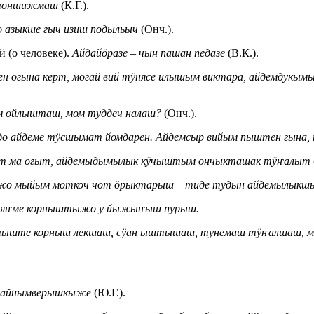
 чоншижмаш
(К.Г.).
 азыкше гыч изиш подыльыч
(Онч.).
 (о человеке).
Айдайӧразе ‒ чын пашан педазе
(В.К.).
ен огына керт, могай вий тӱнясе илышым виктара, айдемдукым
ом ойлышташ, мом туддеч налаш?
(Онч.).
о айдеме тӱсшымат йомдарен. Айдемсыр вийым пыштен гына, 
тыт ма огыт, айдемыдымылык кӱчыштым ончыкташак тӱҥалыт
о мыйым моткоч чот ӧрыктарыш ‒ тиде тудын айдемылыкшым
ияҥме корныштыжо у йыжыҥыш пурыш.
чыште корныш лекшаш, сӱан ыштышаш, тунемаш тӱҥалшаш, мо
ке айнымверышкыже
(Ю.Г.).