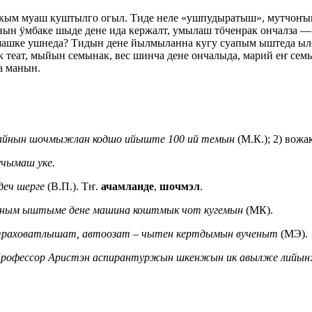
кым муаш куштылго огыл. Тиде неле «ушпудыратыш», мутчоҥ
унын ӱмбаке шыде дене ида кержалт, умылаш тӧченрак ончалза
ашашке ушнеда? Тидын дене йылмыланна кугу суапым ыштеда ы
теат, мыйын семынак, вес шинча дене ончалыда, марий еҥ сем
а манын.
вайнын шочмыжлан кодшо ийыште 100 ий темын
(М.К.); 2) вожа
учымаш уке.
деч шерге
(В.П.). Тҥ.
ачамланде
,
шочмэл
.
рным ыштыме дене машина коштмык чот кугемын
(МК).
страховатлышат, автоозат ‒ чытен кертдымын вученыт
(МЭ).
Профессор Аристэн аспирантуржын шкенжын ик авылже лийын