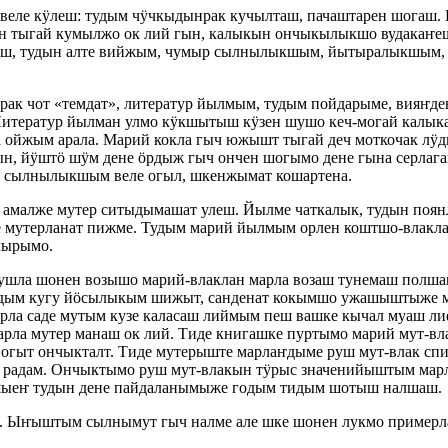
веле кӱлеш: тудым чӱчкыдынрак кучылташ, пачаштарен шога
мын тыгай кумылжо ок лий гын, калыкын ончыкылыкшо вудака
ылаш, тудын алте вийжым, чумыр сылнылыкшым, йытыралыкшым
рак чот «темдат», литератур йылмым, тудым пойдарыме, вияҥд
итератур йылман улмо кӱкшытыш кӱзен шушо кеч-могай калык
а ойжым арала. Марий кокла гыч южышт тыгай деч моткочак л
н, йӱштӧ шӱм дене ӧрдыж гыч ончен шогымо дене гына серлага
, сылнылыкшым веле огыл, шкенжымат кошартена.
 амалже мутер ситыдымашат улеш. Йылме чаткалык, тудын поя
аде мутерланат пижме. Тудым марий йылмым орлен коштшо-вла
мырымо.
рушла шонен возышо марий-влаклан марла возаш тунемаш полш
одым кугу йӧсылыкым шижыт, санденат кокымшо ужашыштыже м
марла саде мутым кузе каласаш лиймым пеш вашке кычал муаш 
ла мутер манаш ок лий. Тиде книгашке пуртымо марий мут-в
е огыт ончыкталт. Тиде мутерыште марлаҥдыме руш мут-влак сп
 радам. Ончыктымо руш мут-влакын тӱрыс значенийыштым мар
шыеҥ тудын дене пайдаланымыже годым тидым шотыш налшаш.
Ыҥыштым сылнымут гыч налме але шке шонен лукмо примерла 