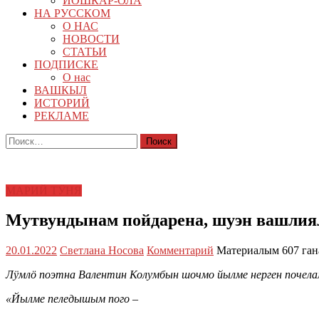
ЙОШКАР-ОЛА
НА РУССКОМ
О НАС
НОВОСТИ
СТАТЬИ
ПОДПИСКЕ
О нас
ВАШКЫЛ
ИСТОРИЙ
РЕКЛАМЕ
Найти:
МАРИЙ ТӰНЯ
Мутвундынам пойдарена, шуэн вашл
20.01.2022
Светлана Носова
Комментарий
Материалым 607 ган
Лӱмлӧ поэтна Валентин Колумбын шочмо йылме нерген почел
«
Йылме пеледышым пого –