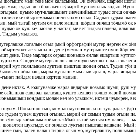
 шотышто мый теве мом каласынем. Эн ончычак, шарнен шогыз
ымжо, тудын деч ӧрдыжеш тӱвыргӧ мутпоянлык кодын. Нуно ку
 могырым, пуымо мут-влакшынат значенийышт тӱрыс огеш ончык
, стилистике ойыртемламат ончыктымо огыл. Садлан тудым ша
семын, мый тыгай мутым ом пале манын, шӧрын ончаш тӧчымӧ о
лӱдмӧ ок кӱл: кеч-могай у настат, ме вет тидым палена, илыш
. Тидым умылыза.
терлашке логалын огыл (мый орфографий мутер нерген ом ойло)
т ойыртемалтыт: я ыҥышт дене (мемнан мутерыште нуно йӧршеш
лмышт дене. Тиде марларак сераш шонышо еҥлан ешартыш мутпо
 пуртымо. Сандене мутерыш логалше шуко мутшын чыла значе
 марий мут поянлыкым луктын пышташ шонен огыл. Тудын тӱҥ 
 йылмым пойдараш, марла мутланымым лывырташ, марла яндар
-гынат пайдам налын кертеш манын.
е дене иктак. А южгунамже марла яндарын возымо шуэш, руш м
узе сайынрак савырал каласаш, кушто келшен толшо марий шома
п шонымашыш кондыш: молан кеч мо улыжым, иктеш чумырен, вес
уым. Шоналташ гын, мемнан мутпоянлыкнат тунаржак чӱдӧ огы
е тудым тунем шуктен огынал, марий еҥ семын тудым огына п
 сӱмсыр койышым койына. «Мый тыгай мутым ом пале», — ман
 шоналтен шуктыде, еҥ ончыко луктын пышташ вашкена. Мый шо
 шинче гын, пален налаш тырша огыл мо, мутерлаште, полшымаш