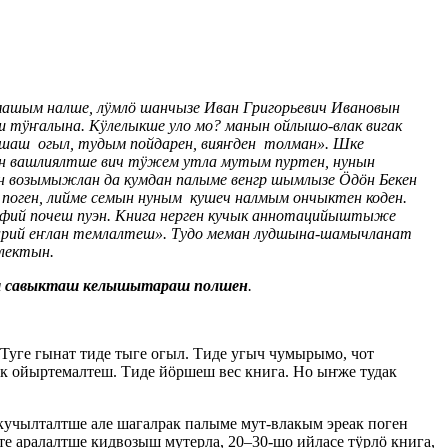
шым налше, лӱмлӧ шанчызе Иван Григорьевич Ивановын
ш тӱҥалына. Кӱлелыкше уло мо? манын ойлышо-влак вигак
шаш огыл, тудым пойдарен, вияҥден толман». Шке
н вашлиялтше вич тӱжем утла мутым пуртен, нунын
озымыжлан да кумдан палыме венгр шымлызе Ӧдӧн Бекен
оген, лийме семын нуным кушеч налмым ончыктен коден.
фий почеш пуэн. Книга нерген кучык аннотацийыштыже
марий еҥлан темлалтеш». Тудо меман лудшына-шамычланат
 лектын.
ыш савыкташ келышытараш полшен
.
уге гынат тиде тыге огыл. Тиде угыч чумырымо, чот
к ойыртемалтеш. Тиде йӧршеш вес книга. Но ыҥже тудак
чылталтше але шагалрак палыме мут-влакым эреак поген
е аралалтше кидвозыш мутерла, 20–30-шо ийласе тӱрлӧ книга,