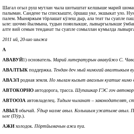
Шагал огыл руш мутлан чыла шотыштат келшыше марий шома
палыман. Сандене ты спискыште, ӧршаш уке, экшыкат уло. Н
палем. Мыняржым тӧрлашат кӱлеш дыр, ала теат ты суапле п
ыле: шочмо йылмына, тудын поянлыкше, лывыргылыкше ӱмбак 
алте вий семын тенданат ты суапле сомыллан кумылда лывырг
2011 ий, 20-шо шыжа
А
АВАВУЙ
1) основатель.
Марий литературын ававуйжо С. Ча
АВАЛТЫК
поддержка.
Тендан деч мый нимогай авалтыкым в
АВАЭЛ
родная земля.
Но мылам кызыт аваэлын куатше нимо 
АВТОКОРНО
автодорога, трасса.
Шупашкар ГЭС гоч автоко
АВТООЗА
автовладелец.
Тидым чыланат ‒ законодателят, 
АВЫЛ
обычай.
Ӱдыр налме авыл. Колышым ужатыме авыл. 
ыле
(Пӱр.).
АЖИ
холодок.
Пӧртйымачын ажи пуа.