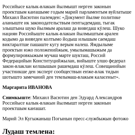
Российысе калык-влакын йылмышт нерген законын
проектшым каҥашыме годым марий парламентым вуйлатыше
Михаил Васютин палемден: «Документ йылме политике
аланыште ик законодательствым пеҥгыдемдаш, тыгак
элыштына шуко йылмым аралаш да вияҥдаш кӱлеш. Шуко
нациян Российыште калык-влакын йылмыштым арален
кодымо да вияҥден колтымо йодыш илышым саемдаш
виктаралтше пашаште кугу верым налеш. Ямдылыме
проектын южо положенийжым, умылымашыжым да
формулировкыжым мучаш марте шукташ, Россий
Федерацийын Конституцийжылан, вийыште улшо федерал
закон-влаклан келшышын рашемдаш кӱлеш. Совещанийын
участникше ден эксперт сообществын еҥже-влак тидын
шотышто замечаний ден темлымаш-влакым каласеныт».
Маргарита ИВАНОВА
Снимкыште
: Михаил Васютин ден Эдуард Александров
Российысе калык-влакын йылмышт нерген законын
проектшым каҥашат.
Марий Эл Кугыжаныш Погынын пресс-службыжын фотожо
Лудаш темлена: