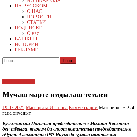
ЙОШКАР-ОЛА
НА РУССКОМ
О НАС
НОВОСТИ
СТАТЬИ
ПОДПИСКЕ
О нас
ВАШКЫЛ
ИСТОРИЙ
РЕКЛАМЕ
Найти:
КУЧЕМЫШТЕ
Мучаш марте ямдылаш темлен
19.03.2025
Маргарита Иванова
Комментарий
Материалым 224
гана онченыт
Кугыжаныш Погынын председательже Михаил Васютин
ден тӱвыра, туризм да спорт комитетын председательже
Эдуард Александров РФ Науко да кӱшыл шинчымаш