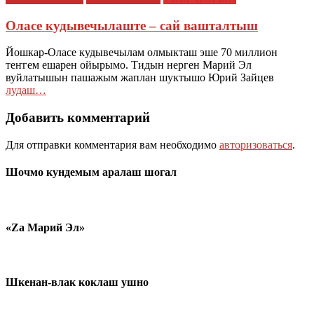
Оласе кудывечылаште – сай вашталтыш
Йошкар-Оласе кудывечылам олмыкташ эше 70 миллион
теҥгем ешарен ойырымо. Тидын нерген Марий Эл
вуйлатышын пашажым жаплан шуктышо Юрий Зайцев
лудаш…
Добавить комментарий
Для отправки комментария вам необходимо
авторизоваться
.
Шочмо кундемым аралаш шогал
«Zа Марий Эл»
Шкенан-влак коклаш ушно