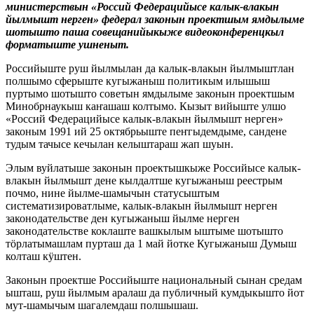
министерствын «Россий Федерацийысе калык-влакын
йылмышт нерген» федерал законын проектшым ямдылыме
шотышто паша совещанийыкыже видеоконференцкыл
форматыште ушненыт.
Российыште руш йылмылан да калык-влакын йылмыштлан
полшымо сферыште кугыжаныш политикым илышыш
пуртымо шотышто советын ямдылыме законын проектшым
Минобрнаукыш каҥашаш колтымо. Кызыт вийыште улшо
«Россий Федерацийысе калык-влакын йылмышт нерген»
законым 1991 ий 25 октябрьыште пеҥгыдемдыме, сандене
тудым тачысе кечылан келыштараш жап шуын.
Элым вуйлатыше законын проектышкыже Российысе калык-
влакын йылмышт дене кылдалтше кугыжаныш реестрым
почмо, нине йылме-шамычын статусыштым
систематизироватлыме, калык-влакын йылмышт нерген
законодательстве ден кугыжаныш йылме нерген
законодательстве коклаште вашкылым ыштыме шотышто
тӧрлатымашлам пурташ да 1 май йотке Кугыжаныш Думыш
колташ кӱштен.
Законын проектше Российыште национальный сынан средам
ышташ, руш йылмым аралаш да публичный кумдыкышто йот
мут-шамычым шагалемдаш полшышаш.