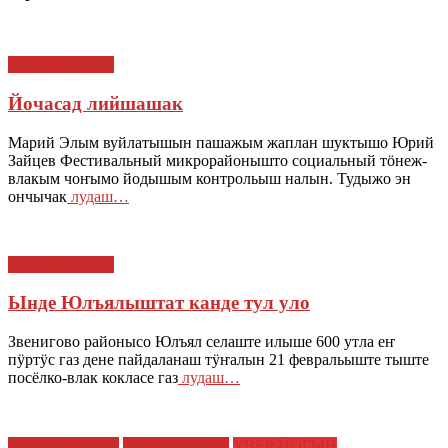
КУЧЕМЫШТЕ
Йочасад лийшашак
Марий Элым вуйлатышын пашажым жаплан шуктышо Юрий
Зайцев Фестивальный микрорайонышто социальный тӧнеж-
влакым чоҥымо йодышым контрольыш налын. Тудыжо эн
ончычак
лудаш…
КУЧЕМЫШТЕ
Ынде Юлъялыштат канде тул уло
Звенигово районысо Юлъял селаште илыше 600 утла еҥ
пӱртӱс газ дене пайдаланаш тӱҥалын 21 февральыште тыште
посёлко-влак кокласе газ
лудаш…
ЙОШКАР-ОЛА
КУЧЕМЫШТЕ
УВЕР ЙОГЫН