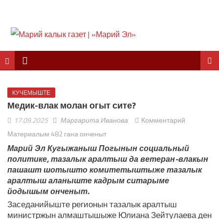
КУЧЕМЫШТЕ
Медик-влак молан огыт сите?
17.09.2025
Маргарита Иванова
Комментарий
Материалым 482 гана онченыт
Марий Эл Кугыжаныш Погынын социальный
политике, тазалык аралтыш да ветеран-влакын
пашашт шотышто комитетыштыже тазалык
аралтыш аланыште кадрым ситарыме
йодышым онченыт.
Заседанийыште регионын тазалык аралтыш
министржын алмаштышыже Юлиана Зейтулаева ден