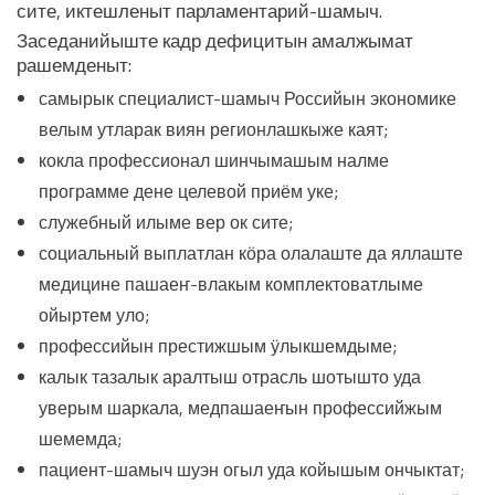
сите, иктешленыт парламентарий-шамыч.
Заседанийыште кадр дефицитын амалжымат
рашемденыт:
самырык специалист-шамыч Российын экономике
велым утларак виян регионлашкыже каят;
кокла профессионал шинчымашым налме
программе дене целевой приём уке;
служебный илыме вер ок сите;
социальный выплатлан кӧра олалаште да яллаште
медицине пашаеҥ-влакым комплектоватлыме
ойыртем уло;
профессийын престижшым ӱлыкшемдыме;
калык тазалык аралтыш отрасль шотышто уда
уверым шаркала, медпашаеҥын профессийжым
шемемда;
пациент-шамыч шуэн огыл уда койышым ончыктат;