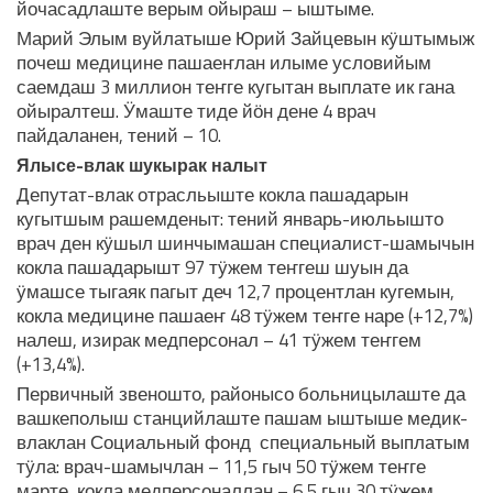
йочасадлаште верым ойыраш – ыштыме.
Марий Элым вуйлатыше Юрий Зайцевын кӱштымыж
почеш медицине пашаеҥлан илыме условийым
саемдаш 3 миллион теҥге кугытан выплате ик гана
ойыралтеш. Ӱмаште тиде йӧн дене 4 врач
пайдаланен, тений – 10.
Ялысе-влак шукырак налыт
Депутат-влак отрасльыште кокла пашадарын
кугытшым рашемденыт: тений январь-июльышто
врач ден кӱшыл шинчымашан специалист-шамычын
кокла пашадарышт 97 тӱжем теҥгеш шуын да
ӱмашсе тыгаяк пагыт деч 12,7 процентлан кугемын,
кокла медицине пашаеҥ 48 тӱжем теҥге наре (+12,7%)
налеш, изирак медперсонал – 41 тӱжем теҥгем
(+13,4%).
Первичный звеношто, районысо больницылаште да
вашкеполыш станцийлаште пашам ыштыше медик-
влаклан Социальный фонд специальный выплатым
тӱла: врач-шамычлан – 11,5 гыч 50 тӱжем теҥге
марте, кокла медперсоналлан – 6,5 гыч 30 тӱжем