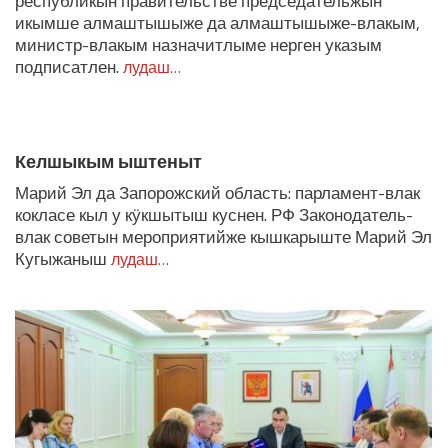
республикын правительстве председательжын
икымше алмаштышыже да алмаштышыже-влакым,
министр-влакым назначитлыме нерген указым
подписатлен.
лудаш…
Келшыкым ыштеныт
Марий Эл да Запорожский область: парламент-влак
кокласе кыл у кӱкшытыш куснен. РФ Законодатель-
влак советын мероприятийже кышкарыште Марий Эл
Кугыжаныш
лудаш…