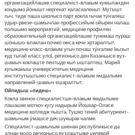
организацийлашке специалист-влакым кумылаҥден
кондымо йӧнышт нергенат каласкаленыт. Мутышт
гыч, тиде паша школысо парт кокла гычак тӱҥалеш:
ӱдыр-рвезе-шамычлан профессийым ойырен налаш
полшымо мероприятий, медицине профилян
образовательный организацийлашке тунемаш пураш
шонышо-влаклан почмо омса кече эртаралтыт,
медицине класс-влакым угыч почаш тӱҥалме (кызыт
куд тыгай класс уло), регионысо ден Казаньысе вуз-
шамыч коклаште пеҥгыде кыл ышталтеш, Марий
кугыжаныш университетын медицине
институтыштыжо специалист-влакым ямдылыме
направлений-шамыч ешаралтыт.
Ойпидыш «пидеш»
Кокла звенон специалистше-влакым ямдылыме
пашашке моткоч кугу надырым Йошкар-Оласе
медицине колледж пышта. Тушко тений абитуриент-
шамычым ӱмашсе деч шукырак налме.
Специалист-шамычым шкенан республикысе да
элнан моло регионысо вузлаштыже целевой