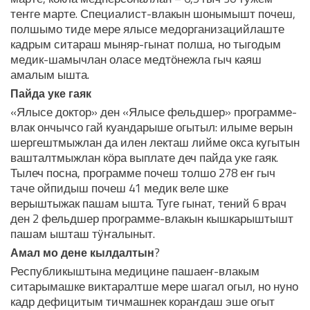
теҥге марте. Специалист-влакын шонымышт почеш,
полшымо тиде мере ялысе медорганизацийлаште
кадрым ситараш мыняр-гынат полша, но тыгодым
медик-шамычлан оласе медтӧнежла гыч каяш
амалым ышта.
Пайда уке гаяк
«Ялысе доктор» ден «Ялысе фельдшер» программе-
влак ончычсо гай куандарыше огытыл: илыме верын
шергештмыжлан да илен лекташ лийме окса кугытын
вашталтмыжлан кӧра выплате деч пайда уке гаяк.
Тылеч посна, программе почеш толшо 278 еҥ гыч
таче ойпидыш почеш 41 медик веле шке
верыштыжак пашам ышта. Туге гынат, тений 6 врач
ден 2 фельдшер программе-влакын кышкарыштышт
пашам ышташ тӱҥалыныт.
?
Амал мо дене кылдалтын
Республикыштына медицине пашаеҥ-влакым
ситарымашке виктаралтше мере шагал огыл, но нуно
кадр дефицитым тичмашнек кораҥдаш эше огыт