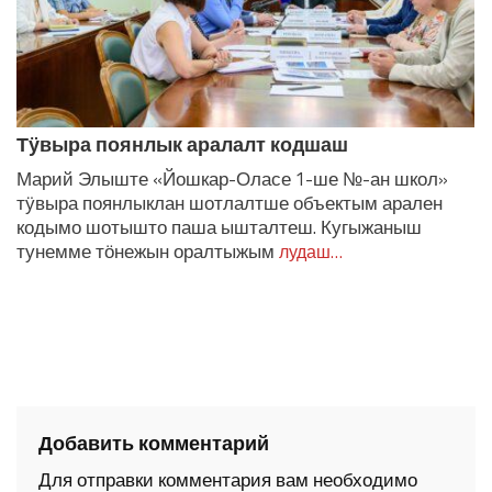
Тӱвыра поянлык аралалт кодшаш
Марий Элыште «Йошкар-Оласе 1-ше №-ан школ»
тӱвыра поянлыклан шотлалтше объектым арален
кодымо шотышто паша ышталтеш. Кугыжаныш
тунемме тӧнежын оралтыжым
лудаш…
Добавить комментарий
Для отправки комментария вам необходимо