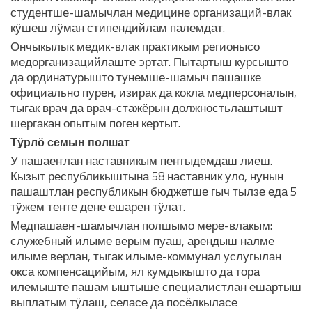
студентше-шамычлан медицине организаций-влак
кӱшеш лӱман стипендийлам палемдат.
Ончыкылык медик-влак практикым регионысо
медорганизацийлаште эртат. Пытартыш курсышто
да ординатурышто тунемше-шамыч пашашке
официально пурен, изирак да кокла медперсоналын,
тыгак врач да врач-стажёрын должностьлаштышт
шергакан опытым поген кертыт.
Тӱрлӧ семын полшат
У пашаеҥлан наставникым пеҥгыдемдаш лиеш.
Кызыт республикыштына 58 наставник уло, нунын
пашаштлан республикын бюджетше гыч тылзе еда 5
тӱжем теҥге дене ешарен тӱлат.
Медпашаеҥ-шамычлан полшымо мере-влакым:
служебный илыме верым пуаш, арендыш налме
илыме верлан, тыгак илыме-коммунал услугылан
окса компенсацийым, ял кумдыкышто да тора
илемыште пашам ыштыше специалистлан ешартыш
выплатым тӱлаш, селасе да посёлкыласе