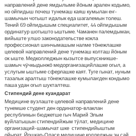
направлений дене ямдылыме йӧным арален кодымо,
но ойпидыш почеш тунемаш каяш кумылан еҥ-
шамычын чотышт идалык еда шагалемын толеш.
Тений 69 ойпидышым специалитет, 44 ойпидышым
ординатур шотышто ыштыме. Чаманен палемдыман,
вийыште улшо законодательстве кокла
профессионал шинчымашым налме тӧнежлашке
целевой направлений дене тунемаш колташ йӧным
ок ыште. Медколледжын кызытсе выпускникше-
шамыч чӱчкыдынжӧ медорганизацийлашке огыл, а
услугым ыштыме сферлашке каят. Туге гынат, нуным
тазалык аралтыш тӧнежлашке кумылаҥден кондымо
паша удан огыл шукталтеш.
Стипендий дене куандарат
Медицине вузлаште целевой направлений дене
тунемше студент ден ординатор-влаклан
республикын бюджетше гыч Марий Элым
вуйлатышын стипендийжым тӱлат, медицине
организаций-шамычат шке стипендийыштым
ойырат. Йошкар-Оласе медицине колледжын эн сай