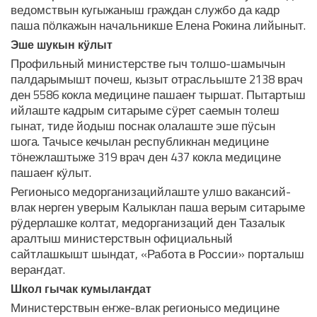
ведомствын кугыжаныш граждан службо да кадр
паша пӧлкажын начальникше Елена Рокина лийыныт.
Эше шукын кӱлыт
Профильный министерстве гыч толшо-шамычын
палдарымышт почеш, кызыт отрасльыште 2138 врач
ден 5586 кокла медицине пашаеҥ тыршат. Пытартыш
ийлаште кадрым ситарыме сӱрет саемын толеш
гынат, тиде йодыш поснак олалаште эше пӱсын
шога. Тачысе кечылан республикнан медицине
тӧнежлаштыже 319 врач ден 437 кокла медицине
пашаеҥ кӱлыт.
Регионысо медорганизацийлаште улшо вакансий-
влак нерген уверым Калыклан паша верым ситарыме
рӱдерлашке колтат, медорганизаций ден Тазалык
аралтыш министерствын официальный
сайтлашкышт шындат, «Работа в России» порталыш
вераҥдат.
Школ гычак кумылаҥдат
Министерствын еҥже-влак регионысо медицине