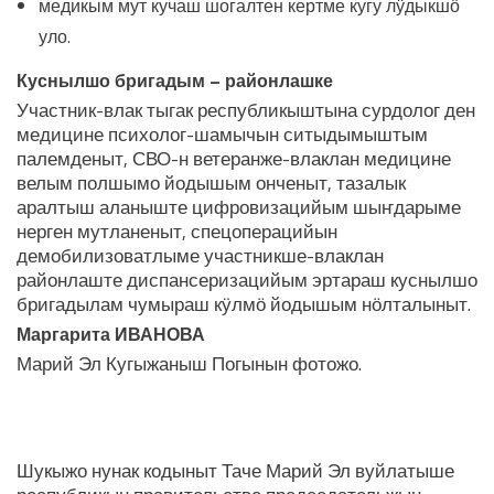
медикым мут кучаш шогалтен кертме кугу лӱдыкшӧ
уло.
Куснылшо бригадым – районлашке
Участник-влак тыгак республикыштына сурдолог ден
медицине психолог-шамычын ситыдымыштым
палемденыт, СВО-н ветеранже-влаклан медицине
велым полшымо йодышым онченыт, тазалык
аралтыш аланыште цифровизацийым шыҥдарыме
нерген мутланеныт, спецоперацийын
демобилизоватлыме участникше-влаклан
районлаште диспансеризацийым эртараш куснылшо
бригадылам чумыраш кӱлмӧ йодышым нӧлталыныт.
Маргарита ИВАНОВА
Марий Эл Кугыжаныш Погынын фотожо.
ЛУДАШ ТЕМЛЕНА:
Шукыжо нунак кодыныт Таче Марий Эл вуйлатыше