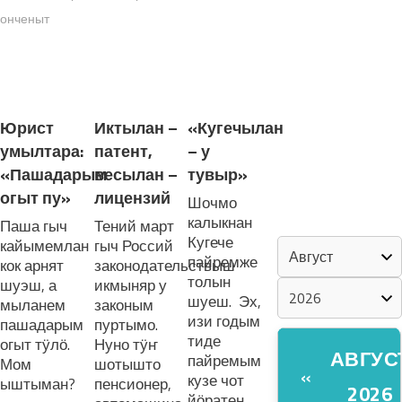
онченыт
«ZА МАРИЙ
ЭЛ»
ЛУДАШ ТЕМЛЕНА:
ШКЕНАН-
Юрист
Иктылан –
«Кугечылан
ВЛАК
умылтара:
патент,
– у
КОКЛАШ
УШНО
«Пашадарым
весылан –
тувыр»
огыт пу»
лицензий
Шочмо
калыкнан
КАЛЕНДАРЬ
Паша гыч
Тений март
Кугече
кайымемлан
гыч Россий
пайремже
кок арнят
законодательствыш
толын
шуэш, а
икмыняр у
шуеш. Эх,
мыланем
законым
изи годым
пашадарым
пуртымо.
тиде
огыт тӱлӧ.
Нуно тӱҥ
АВГУС
пайремым
Мом
шотышто
«
кузе чот
ыштыман?
пенсионер,
2026
йӧратен