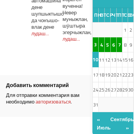
автомашина
вученна!
дене
Чевер
шупшыктышо
ПН
ВТ
СР
ЧТ
ПТ
СБ
В
муныжлан,
да чоҥышо-
шӱштыра
влак дене
1
2
эгерчыжлан,
лудаш…
лудаш…
3
4
5
6
7
8
9
10
11
12
13
14
15
16
17
18
19
20
21
22
23
Добавить комментарий
24
25
26
27
28
29
30
Для отправки комментария вам
необходимо
.
авторизоваться
31
«
Сентябрь
Июль
»